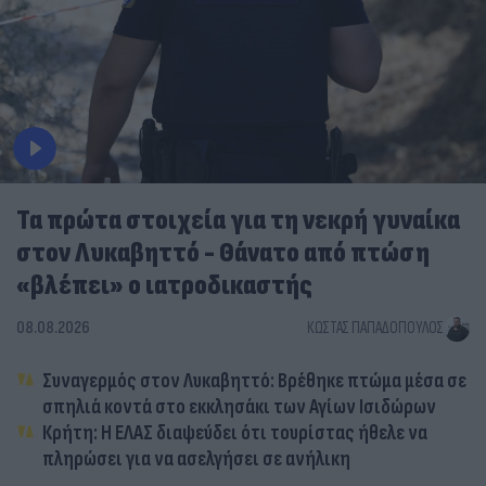
Τα πρώτα στοιχεία για τη νεκρή γυναίκα
στον Λυκαβηττό - Θάνατο από πτώση
«βλέπει» ο ιατροδικαστής
08.08.2026
ΚΏΣΤΑΣ ΠΑΠΑΔΌΠΟΥΛΟΣ
Συναγερμός στον Λυκαβηττό: Βρέθηκε πτώμα μέσα σε
σπηλιά κοντά στο εκκλησάκι των Αγίων Ισιδώρων
Κρήτη: Η ΕΛΑΣ διαψεύδει ότι τουρίστας ήθελε να
πληρώσει για να ασελγήσει σε ανήλικη