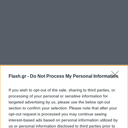
Flash.gr -
Do Not Process My Personal Information
If you wish to opt-out of the sale, sharing to third parties, or
Ενδεικτικά, περίπου 10.000 αυτοκίνητα
processing of your personal or sensitive information for
υπολογιζόταν ότι θα έφταναν στο λιμάνι της νότιας
targeted advertising by us, please use the below opt-out
section to confirm your selection. Please note that after your
Βρετανίας το Σάββατο, 23 Ιουλίου.
opt-out request is processed you may continue seeing
interest-based ads based on personal information utilized by
us or personal information disclosed to third parties prior to
Οι Βρετανοί προειδοποιούν τους αυτοκινητιστές