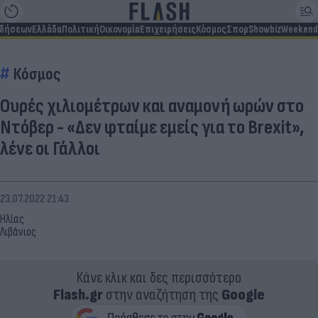
ιδήσεων
Ελλάδα
Πολιτική
Οικονομία
Επιχειρήσεις
Κόσμος
Σπορ
Showbiz
Weekend
Κόσμος
Ουρές χιλιομέτρων και αναμονή ωρών στο
Ντόβερ - «Δεν φταίμε εμείς για το Brexit»,
λένε οι Γάλλοι
23.07.2022 21:43
Ηλίας
Λιβάνιος
Κάνε κλικ και δες περισσότερο
Flash.gr
στην αναζήτηση της
Google