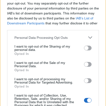
your opt-out. You may separately opt-out of the further
που θέλουν να πάνε στο Ντόβερ να υπολογίζουν
disclosure of your personal information by third parties on the
ένα επιπλέον... τετράωρο, ωστόσο σε πολλές
IAB’s list of downstream participants. This information may
περιπτώσεις η αναμονή είναι αρκετά μεγαλύτερη -
also be disclosed by us to third parties on the
IAB’s List of
Downstream Participants
that may further disclose it to other
με έναν χρήστη του Twitter να ισχυρίζεται ότι
third parties.
έφτασε να περιμένει για 30 ώρες μέχρι να
Please note that this website/app uses one or more Google
επιβιβαστεί σε πλοίο για να περάσει στη Γαλλία.
Personal Data Processing Opt Outs
services and may gather and store information including but
not limited to your visit or usage behaviour. You may click to
I want to opt-out of the Sharing of my
personal data.
grant or deny consent to Google and its third-party tags to
Opted In
use your data for below specified purposes in below Google
consent section.
I want to opt-out of the Sale of my
Personal Data.
Opted In
I want to opt-out of processing my
Personal Data for Targeted Advertising.
Opted In
I want to opt-out of Collection, Use,
Retention, Sale, and/or Sharing of my
Personal Data that Is Unrelated with the
Purposes for which it was collected.