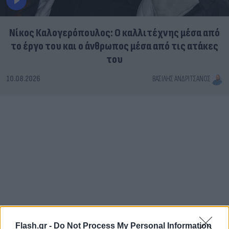
Νίκος Καλογερόπουλος: Ο καλλιτέχνης μέσα από
το έργο του και ο άνθρωπος μέσα από τις ατάκες
του
10.08.2026
ΒΑΣΊΛΗΣ ΑΝΔΡΙΤΣΆΝΟΣ
Flash.gr -
Do Not Process My Personal Information