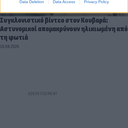
Data Deletion
Data Access
Privacy Policy
Συγκλονιστικό βίντεο στον Κουβαρά:
Αστυνομικοί απομακρύνουν ηλικιωμένη από
τη φωτιά
10.08.2026