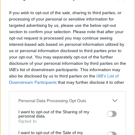
If you wish to opt-out of the sale, sharing to third parties, or
processing of your personal or sensitive information for
targeted advertising by us, please use the below opt-out
section to confirm your selection. Please note that after your
opt-out request is processed you may continue seeing
interest-based ads based on personal information utilized by
us or personal information disclosed to third parties prior to
your opt-out. You may separately opt-out of the further
disclosure of your personal information by third parties on the
IAB’s list of downstream participants. This information may
also be disclosed by us to third parties on the
IAB’s List of
Downstream Participants
that may further disclose it to other
third parties.
Please note that this website/app uses one or more Google
Personal Data Processing Opt Outs
services and may gather and store information including but
not limited to your visit or usage behaviour. You may click to
I want to opt-out of the Sharing of my
personal data.
grant or deny consent to Google and its third-party tags to
Opted In
use your data for below specified purposes in below Google
consent section.
I want to opt-out of the Sale of my