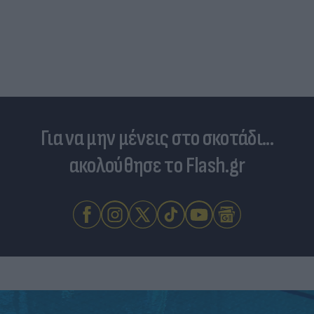
Στα σχοινιά ο Ινφαντίνο: UEFA, AFC και CONCACAF
ζητούν ανεξάρτητη έρευνα για το FIFA Forward
Enterprise
Για να μην μένεις στο σκοτάδι...
ακολούθησε το Flash.gr