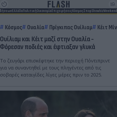
ιδήσεων
Ελλάδα
Πολιτική
Οικονομία
Επιχειρήσεις
Κόσμος
Σπορ
Showbiz
Weekend
Κόσμος
Ουαλία
Πρίγκιπας Ουίλιαμ
Κέιτ Μί
Ουίλιαμ και Κέιτ μαζί στην Ουαλία -
Φόρεσαν ποδιές και έφτιαξαν γλυκά
Το ζευγάρι επισκέφτηκε την περιοχή Πόντιπριντ
για να συναντηθεί με τους πληγέντες από τις
σοβαρές καταιγίδες λίγες μέρες πριν το 2025.