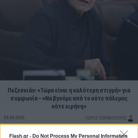
Πεζεσκιάν: «Τώρα είναι η καλύτερη στιγμή» για
συμφωνία - «Να βγούμε από το ούτε πόλεμος
ούτε ειρήνη»
09.08.2026
ΓΙΏΡΓΟΣ ΓΕΩΡΓΑΚΌΠΟΥΛΟΣ
Flash.gr -
Do Not Process My Personal Information