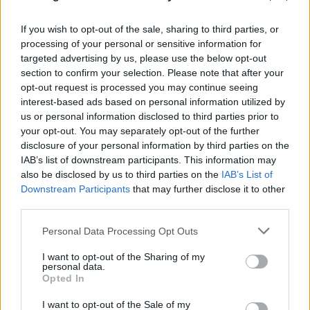
If you wish to opt-out of the sale, sharing to third parties, or
processing of your personal or sensitive information for
targeted advertising by us, please use the below opt-out
section to confirm your selection. Please note that after your
opt-out request is processed you may continue seeing
interest-based ads based on personal information utilized by
us or personal information disclosed to third parties prior to
your opt-out. You may separately opt-out of the further
disclosure of your personal information by third parties on the
IAB’s list of downstream participants. This information may
also be disclosed by us to third parties on the
IAB’s List of
Downstream Participants
that may further disclose it to other
third parties.
Please note that this website/app uses one or more Google
Personal Data Processing Opt Outs
services and may gather and store information including but
not limited to your visit or usage behaviour. You may click to
I want to opt-out of the Sharing of my
personal data.
grant or deny consent to Google and its third-party tags to
Opted In
use your data for below specified purposes in below Google
consent section.
I want to opt-out of the Sale of my