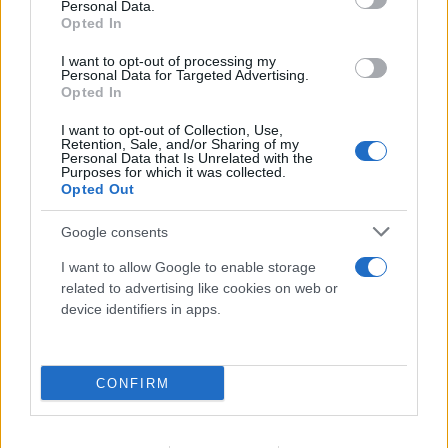
Οδήγηση με σαγιονάρες: Επιτρέπεται τελικά ή
Personal Data.
Opted In
κινδυνεύεις με πρόστιμο;
I want to opt-out of processing my
09.08.2026
ΓΙΏΡΓΟΣ ΣΚΕΥΟΦΎΛΑΞ
Personal Data for Targeted Advertising.
Opted In
I want to opt-out of Collection, Use,
Retention, Sale, and/or Sharing of my
Personal Data that Is Unrelated with the
Purposes for which it was collected.
Opted Out
Google consents
I want to allow Google to enable storage
related to advertising like cookies on web or
device identifiers in apps.
CONFIRM