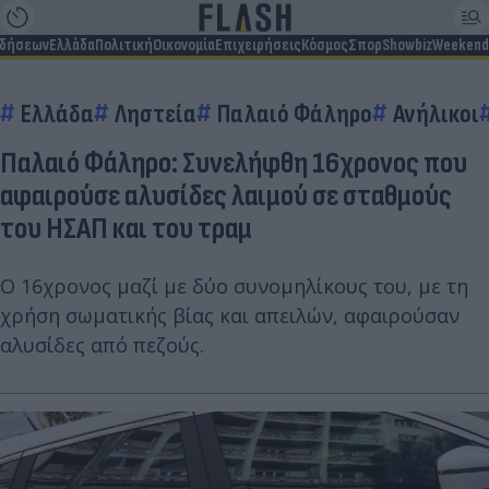
ιδήσεων
Ελλάδα
Πολιτική
Οικονομία
Επιχειρήσεις
Κόσμος
Σπορ
Showbiz
Weekend
Ελλάδα
Ληστεία
Παλαιό Φάληρο
Ανήλικοι
Παλαιό Φάληρο: Συνελήφθη 16χρονος που
αφαιρούσε αλυσίδες λαιμού σε σταθμούς
του ΗΣΑΠ και του τραμ
Ο 16χρονος μαζί με δύο συνομηλίκους του, με τη
χρήση σωματικής βίας και απειλών, αφαιρούσαν
αλυσίδες από πεζούς.