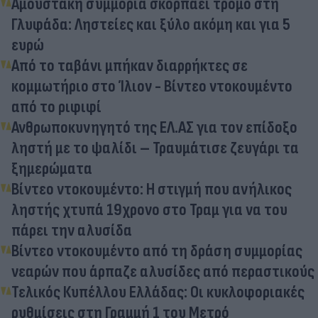
Αμούστακη συμμορία σκορπάει τρόμο στη
Γλυφάδα: Ληστείες και ξύλο ακόμη και για 5
ευρώ
Από το ταβάνι μπήκαν διαρρήκτες σε
κομμωτήριο στο Ίλιον - Βίντεο ντοκουμέντο
από το ριφιφί
Ανθρωποκυνηγητό της ΕΛ.ΑΣ για τον επίδοξο
ληστή με το ψαλίδι – Τραυμάτισε ζευγάρι τα
ξημερώματα
Βίντεο ντοκουμέντο: Η στιγμή που ανήλικος
ληστής χτυπά 19χρονο στο Τραμ για να του
πάρει την αλυσίδα
Βίντεο ντοκουμέντο από τη δράση συμμορίας
νεαρών που άρπαζε αλυσίδες από περαστικούς
Τελικός Κυπέλλου Ελλάδας: Οι κυκλοφοριακές
ρυθμίσεις στη Γραμμή 1 του Μετρό