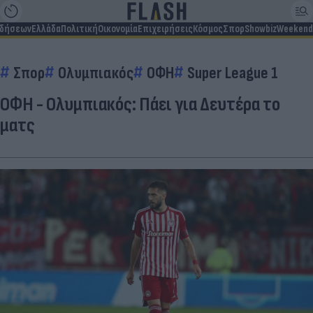
ιδήσεων
Ελλάδα
Πολιτική
Οικονομία
Επιχειρήσεις
Κόσμος
Σπορ
Showbiz
Weekend
Σπορ
Ολυμπιακός
ΟΦΗ
Super League 1
ΟΦΗ - Ολυμπιακός: Πάει για Δευτέρα το
ματς