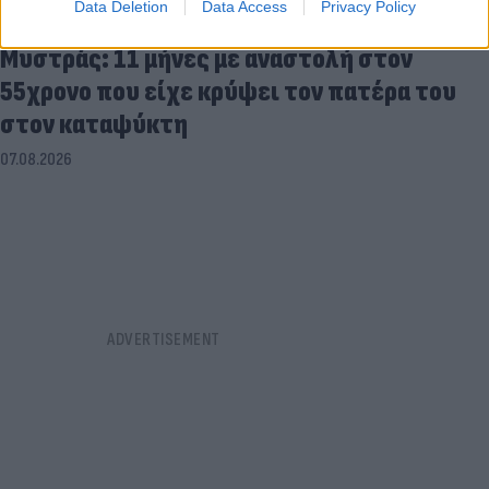
Data Deletion
Data Access
Privacy Policy
Μυστράς: 11 μήνες με αναστολή στον
55χρονο που είχε κρύψει τον πατέρα του
στον καταψύκτη
07.08.2026