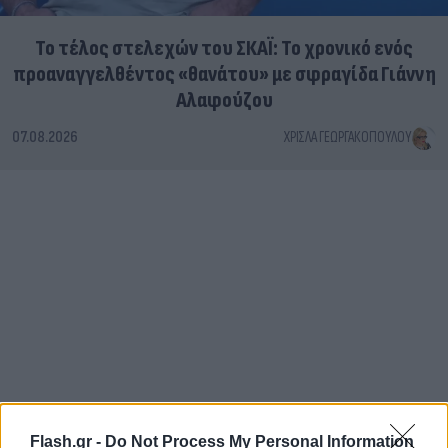
Το τέλος στελεχών του ΣΚΑΪ: Το χρονικό ενός
προαναγγελθέντος «θανάτου» με σφραγίδα Γιάννη
Αλαφούζου
07.08.2026
ΧΡΊΣΛΑ ΓΕΩΡΓΑΚΟΠΟΎΛΟΥ
Flash.gr -
Do Not Process My Personal Information