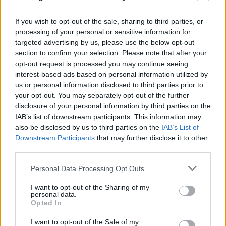
If you wish to opt-out of the sale, sharing to third parties, or
processing of your personal or sensitive information for
targeted advertising by us, please use the below opt-out
section to confirm your selection. Please note that after your
opt-out request is processed you may continue seeing
interest-based ads based on personal information utilized by
us or personal information disclosed to third parties prior to
your opt-out. You may separately opt-out of the further
disclosure of your personal information by third parties on the
IAB’s list of downstream participants. This information may
also be disclosed by us to third parties on the
IAB’s List of
Downstream Participants
that may further disclose it to other
third parties.
Please note that this website/app uses one or more Google
Personal Data Processing Opt Outs
services and may gather and store information including but
not limited to your visit or usage behaviour. You may click to
I want to opt-out of the Sharing of my
personal data.
grant or deny consent to Google and its third-party tags to
Opted In
use your data for below specified purposes in below Google
consent section.
I want to opt-out of the Sale of my