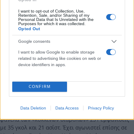
I want to opt-out of Collection, Use,
Retention, Sale, and/or Sharing of my
Personal Data that Is Unrelated with the
Purposes for which it was collected.
Opted Out
Google consents
I want to allow Google to enable storage
related to advertising like cookies on web or
device identifiers in apps.
CONFIRM
Ο Λίνγκαρντ αποτελεί προϊόν των ακαδημιών της
Data Deletion
Data Access
Privacy Policy
Μάντσεστερ Γιουνάιτεντ, έχοντας γράψει με τη
φανέλα των «κόκκινων διαβόλων» 231 εμφανίσεις
με 35 γκολ και 21 ασίστ. Έχει αγωνιστεί επίσης σε