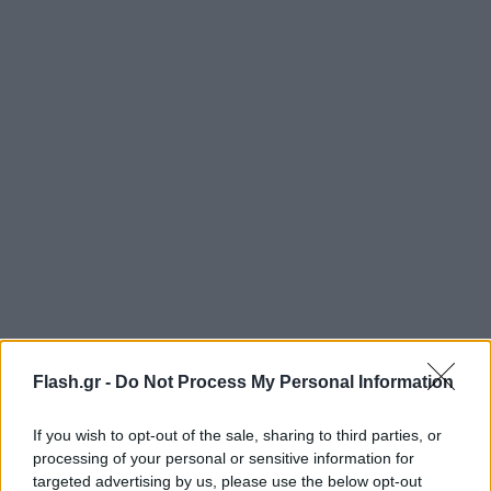
Συγκεκριμένα, η Νότιγχαμ προσφέρει 235 χιλ. ευρώ
Flash.gr -
Do Not Process My Personal Information
εβδομαδιαίως στον Λίνγκαρντ, δηλαδή
τουλάχιστον 60 χιλ. ευρώ περισσότερα από την
If you wish to opt-out of the sale, sharing to third parties, or
Γουέστ Χαμ.
processing of your personal or sensitive information for
targeted advertising by us, please use the below opt-out