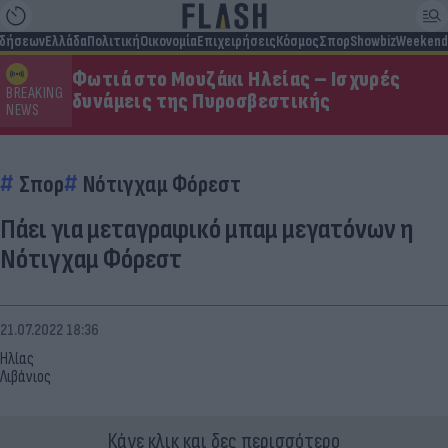
ιδήσεων
Ελλάδα
Πολιτική
Οικονομία
Επιχειρήσεις
Κόσμος
Σπορ
Showbiz
Weekend
Φωτιά στο Μουζάκι Ηλείας – Ισχυρές
BREAKING
δυνάμεις της Πυροσβεστικής
NEWS
Σπορ
Νότιγχαμ Φόρεστ
Πάει για μεταγραφικό μπαμ μεγατόνων η
Νότιγχαμ Φόρεστ
21.07.2022 18:36
Ηλίας
Λιβάνιος
Κάνε κλικ και δες περισσότερο