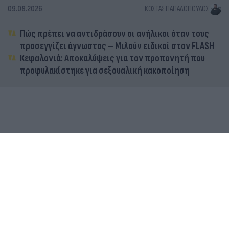
09.08.2026
ΚΏΣΤΑΣ ΠΑΠΑΔΌΠΟΥΛΟΣ
Πώς πρέπει να αντιδράσουν οι ανήλικοι όταν τους
προσεγγίζει άγνωστος – Μιλούν ειδικοί στον FLASH
Κεφαλονιά: Αποκαλύψεις για τον προπονητή που
προφυλακίστηκε για σεξουαλική κακοποίηση