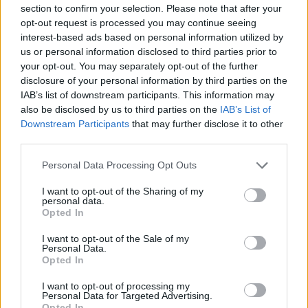
section to confirm your selection. Please note that after your
Κάπως έτσι, η Φόρεστ είναι μια ανάσα από το να
opt-out request is processed you may continue seeing
κλείσε τη μεταγραφή του Βρετανού
interest-based ads based on personal information utilized by
μεσοεπιθετικού, συνεχίζοντας με τον καλύτερο
us or personal information disclosed to third parties prior to
your opt-out. You may separately opt-out of the further
δυνατό τρόπο το μεταγραφικό της ντεμαράζ.
disclosure of your personal information by third parties on the
IAB’s list of downstream participants. This information may
also be disclosed by us to third parties on the
IAB’s List of
Downstream Participants
that may further disclose it to other
third parties.
Please note that this website/app uses one or more Google
Personal Data Processing Opt Outs
services and may gather and store information including but
not limited to your visit or usage behaviour. You may click to
I want to opt-out of the Sharing of my
personal data.
grant or deny consent to Google and its third-party tags to
Opted In
use your data for below specified purposes in below Google
consent section.
I want to opt-out of the Sale of my
Personal Data.
Opted In
I want to opt-out of processing my
Personal Data for Targeted Advertising.
Opted In