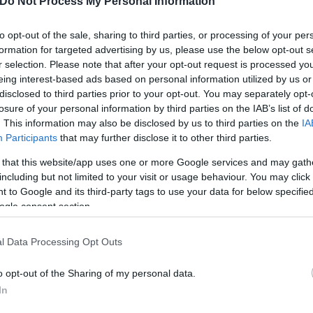
Do Not Process My Personal Information
to opt-out of the sale, sharing to third parties, or processing of your per
formation for targeted advertising by us, please use the below opt-out s
r selection. Please note that after your opt-out request is processed y
eing interest-based ads based on personal information utilized by us or
disclosed to third parties prior to your opt-out. You may separately opt-
losure of your personal information by third parties on the IAB’s list of
. This information may also be disclosed by us to third parties on the
IA
ης «ΝΟΙΑΖΟΜΑΙ», Εύη Καλαϊτζίδου μίλησε για την 
Participants
that may further disclose it to other third parties.
 that this website/app uses one or more Google services and may gath
including but not limited to your visit or usage behaviour. You may click 
 to Google and its third-party tags to use your data for below specifi
σμό σε μια χώρα με τόσα αδέσποτα, με τόσα προβ
ogle consent section.
οι κυρίως δεν υιοθετούν και θέλουν να τα παραδώσο
 και μεγάλα λόγια για δήθεν φιλοζωία».
l Data Processing Opt Outs
o opt-out of the Sharing of my personal data.
In