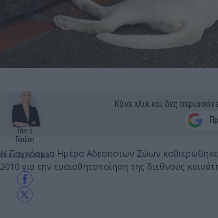
Κάνε κλικ και δες περισσότ
Τάνια
Γκιώση
Η Παγκόσμια Ημέρα Αδέσποτων Ζώων καθιερώθηκε
04.04.2023 10:08
2010 για την ευαισθητοποίηση της διεθνούς κοινότη