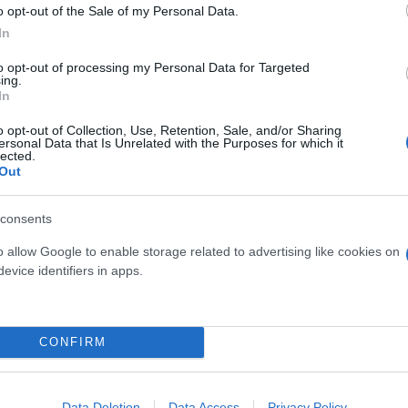
o opt-out of the Sale of my Personal Data.
In
to opt-out of processing my Personal Data for Targeted
ing.
In
o opt-out of Collection, Use, Retention, Sale, and/or Sharing
ersonal Data that Is Unrelated with the Purposes for which it
lected.
Out
 αδέσποτων ζώων η πρόεδρος της φιλοζωικής οργάν
consents
ώντας ότι η κατάσταση στον δήμο Θεσσαλονίκης εί
o allow Google to enable storage related to advertising like cookies on
ός, ότι έχουν δαπανηθεί τα μεγαλύτερα ποσά.
evice identifiers in apps.
όγο για απουσία οργανωμένων στειρώσεων από τον 
CONFIRM
νή βάση.
Data Deletion
Data Access
Privacy Policy