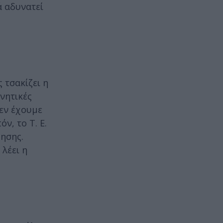
ά αδυνατεί
 τσακίζει η
νητικές
δεν έχουμε
ν, το Τ. Ε.
ησης.
 λέει η