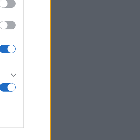
ωσης
ναι η
δήμο