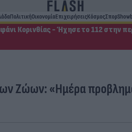
λάδα
Πολιτική
Οικονομία
Επιχειρήσεις
Κόσμος
Σπορ
Showb
φάνι Κορινθίας - Ήχησε το 112 στην π
ων Ζώων: «Ημέρα προβλημα