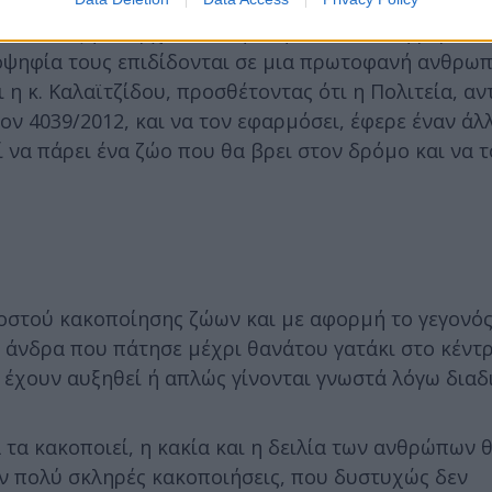
 είχε λύσει, απλώς εφαρμόζοντας τους νόμους που η
 ούτε τάξη υπάρχει ούτε ηθική τόσο από τη μεριά τ
ιοψηφία τους επιδίδονται σε μια πρωτοφανή ανθρω
ι η κ. Καλαϊτζίδου, προσθέτοντας ότι η Πολιτεία, αν
τον 4039/2012, και να τον εφαρμόσει, έφερε έναν ά
να πάρει ένα ζώο που θα βρει στον δρόμο και να το
στού κακοποίησης ζώων και με αφορμή το γεγονός 
 άνδρα που πάτησε μέχρι θανάτου γατάκι στο κέντρ
αν έχουν αυξηθεί ή απλώς γίνονται γνωστά λόγω διαδ
τα κακοποιεί, η κακία και η δειλία των ανθρώπων 
ν πολύ σκληρές κακοποιήσεις, που δυστυχώς δεν