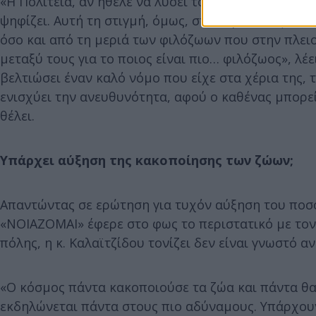
«Η Πολιτεία, αν ήθελε να λύσει το πρόβλημα θα το
ψηφίζει. Αυτή τη στιγμή, όμως, στο θέμα των ζώων,
όσο και από τη μεριά των φιλόζωων που στην πλε
μεταξύ τους για το ποιος είναι πιο… φιλόζωος», λέε
βελτιώσει έναν καλό νόμο που είχε στα χέρια της, 
ενισχύει την ανευθυνότητα, αφού ο καθένας μπορεί 
θέλει.
Υπάρχει αύξηση της κακοποίησης των ζώων;
Απαντώντας σε ερώτηση για τυχόν αύξηση του ποσο
«ΝΟΙΑΖΟΜΑΙ» έφερε στο φως το περιστατικό με τον
πόλης, η κ. Καλαϊτζίδου τονίζει δεν είναι γνωστό 
«Ο κόσμος πάντα κακοποιούσε τα ζώα και πάντα θα 
εκδηλώνεται πάντα στους πιο αδύναμους. Υπάρχου