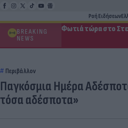
Ροή Ειδήσεων
Ελ
Φωτιά τώρα στο Στε
BREAKING
NEWS
Περιβάλλον
Παγκόσμια Ημέρα Αδέσποτ
τόσα αδέσποτα»