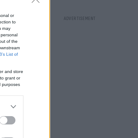
sonal or
ection to
ou may
 personal
out of the
 downstream
B’s List of
κατάσταση
er and store
to grant or
ed purposes
λήματα που
υν κιόλας,