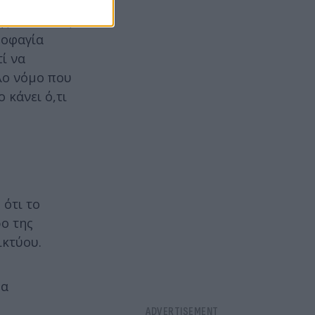
 ίδια
ης Πολιτείας
ποφαγία
τί να
λλο νόμο που
 κάνει ό,τι
ότι το
ο της
ικτύου.
θα