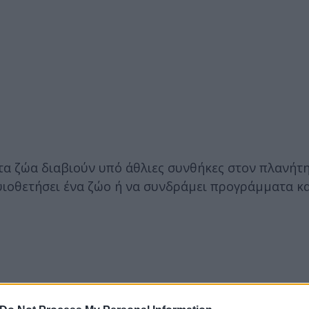
τα ζώα διαβιούν υπό άθλιες συνθήκες στον πλανήτη
υιοθετήσει ένα ζώο ή να συνδράμει προγράμματα κ