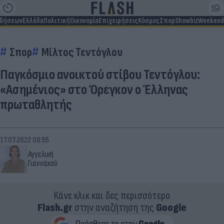
ιδήσεων
Ελλάδα
Πολιτική
Οικονομία
Επιχειρήσεις
Κόσμος
Σπορ
Showbiz
Weekend
Σπορ
Μίλτος Τεντόγλου
Παγκόσμιο ανοικτού στίβου Τεντόγλου:
«Ασημένιος» στο Όρεγκον ο Έλληνας
πρωταθλητής
17.07.2022 08:55
Αγγελική
Γιαννακού
Κάνε κλικ και δες περισσότερο
Flash.gr
στην αναζήτηση της
Google