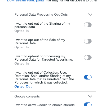
Downstream Participants
that may further disclose it to other
ψηλότερο σκαλί του βάθρου, σε μια χρονιά όπου
third parties.
σε σταθερή βάση περνά πάνω από τα 8.20μ.
Please note that this website/app uses one or more Google
Personal Data Processing Opt Outs
services and may gather and store information including but
not limited to your visit or usage behaviour. You may click to
I want to opt-out of the Sharing of my
Έτσι, για πρώτη φορά στην Ιστορία η Ελλάδα είδε
personal data.
grant or deny consent to Google and its third-party tags to
Opted In
έναν αθλητή του μήκους να φτάνει τόσο ψηλά σε
use your data for below specified purposes in below Google
διοργάνωση τέτοιου επιπέδου. Κανείς στο
consent section.
I want to opt-out of the Sale of my
Personal Data.
παρελθόν από αυτούς που είχαν συμμετάσχει σε
Opted In
Παγκόσμια Πρωταθλήματα δεν είχε καταφέρει να
I want to opt-out of processing my
ανέβει στο βάθρο, με καλύτερη έως σήμερα
Personal Data for Targeted Advertising.
Opted In
παρουσία εκείνη του Κώστα Κουκοδήμου το 1995
στο Γκέτεμποργκ, όπου είχε πάρει την 6η θέση.
I want to opt-out of Collection, Use,
Retention, Sale, and/or Sharing of my
Personal Data that Is Unrelated with the
Purposes for which it was collected.
Ο Μίλτος Τεντόγλου ξεκίνησε μεν μ΄ ένα μεγάλο
Opted Out
άλμα, πολύ πάνω από τα 8 μέτρα, αλλά, δε, όμως,
Google consents
για ελάχιστα εκατοστά ήταν άκυρος. Το ίδιο
συνέβη και με τον Αμερικανό, Μαργκίς Ντεντί, εκ
I want to allow Google to enable storage