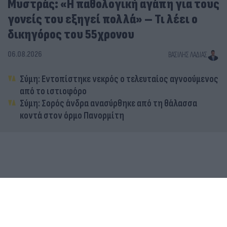
Μυστράς: «Η παθολογική αγάπη για τους
γονείς του εξηγεί πολλά» – Τι λέει ο
δικηγόρος του 55χρονου
06.08.2026
ΒΑΣΊΛΗΣ ΛΑΔΙΆΣ
Σύμη: Εντοπίστηκε νεκρός ο τελευταίος αγνοούμενος
από το ιστιοφόρο
Σύμη: Σορός άνδρα ανασύρθηκε από τη θάλασσα
κοντά στον όρμο Πανορμίτη