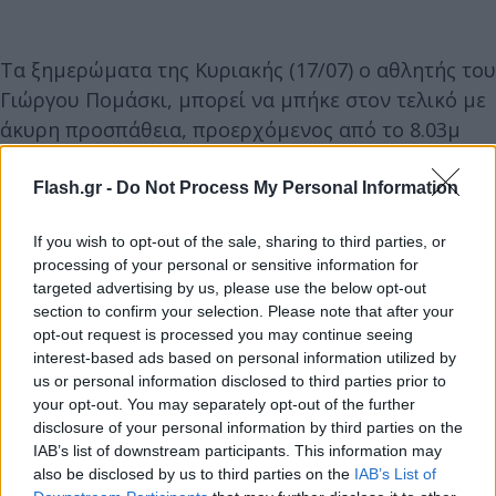
Τα ξημερώματα της Κυριακής (17/07) ο αθλητής του
Γιώργου Πομάσκι, μπορεί να μπήκε στον τελικό με
άκυρη προσπάθεια, προερχόμενος από το 8.03μ
στον χθεσινό προκριματικό (προκρίθηκε στον
καταληκτικό αγώνα με την 5η καλύτερη επίδοση),
Flash.gr -
Do Not Process My Personal Information
ωστόσο, αυτό δεν τον εμπόδισε να βρει τα μεγάλα
If you wish to opt-out of the sale, sharing to third parties, or
άλματα που ήθελε (8.30μ, 8.29μ, 8.24μ, 8.32μ) για να
processing of your personal or sensitive information for
πάρει από νωρίς... κεφάλι στη μάχη για το χρυσό,
targeted advertising by us, please use the below opt-out
στην 3η του συμμετοχή σε Παγκόσμιο (2017 στο
section to confirm your selection. Please note that after your
opt-out request is processed you may continue seeing
Λονδίνο και 2019 στη Ντόχα οι δύο προηγούμενες).
interest-based ads based on personal information utilized by
us or personal information disclosed to third parties prior to
Ο Τεντόγλου ταξίδεψε στο Γιουτζίν με φετινό
your opt-out. You may separately opt-out of the further
disclosure of your personal information by third parties on the
ρεκόρ 8.36 μ. στη θερινή και 8.55 μ. στη χειμερινή
IAB’s list of downstream participants. This information may
σεζόν κι όπως αποδείχθηκε και σήμερα χρειαζόταν
also be disclosed by us to third parties on the
IAB’s List of
να φτάσει την πρώτη του επίδοση για ν΄ ανέβει στο