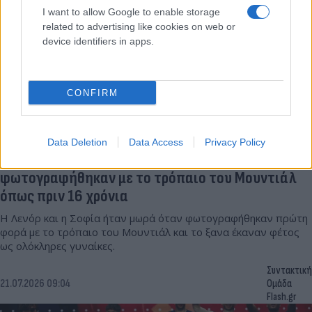
I want to allow Google to enable storage
related to advertising like cookies on web or
device identifiers in apps.
CONFIRM
Data Deletion
Data Access
Privacy Policy
Ισπανία: Οι εντυπωσιακές πριγκίπισσες
φωτογραφήθηκαν με το τρόπαιο του Μουντιάλ
όπως πριν 16 χρόνια
Η Λενόρ και η Σοφία ήταν μωρά όταν φωτογραφήθηκαν πρώτη
φορά με το τρόπαιο του Μουντιάλ και το ξανα έκαναν φέτος
ως ολόκληρες γυναίκες.
Συντακτική
21.07.2026 09:04
Ομάδα
Flash.gr