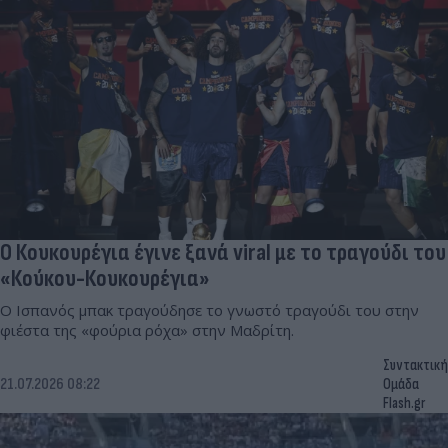
Ο Κουκουρέγια έγινε ξανά viral με το τραγούδι του
«Κούκου-Κουκουρέγια»
Ο Ισπανός μπακ τραγούδησε το γνωστό τραγούδι του στην
φιέστα της «φούρια ρόχα» στην Μαδρίτη.
Συντακτική
21.07.2026 08:22
Ομάδα
Flash.gr