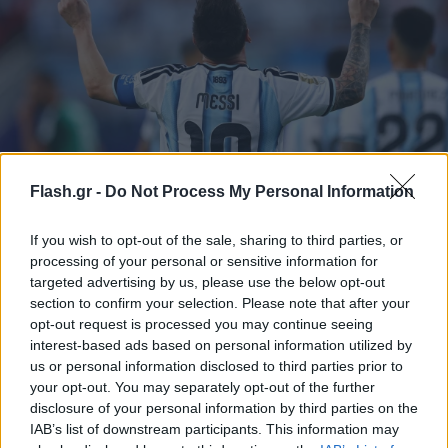
Flash.gr -
Do Not Process My Personal Information
Μουντιάλ: Η FIFA ανακοίνωσε την κορυφαία
If you wish to opt-out of the sale, sharing to third parties, or
εντεκάδα της διοργάνωσης - Η έκπληξη στις
processing of your personal or sensitive information for
επιλογές
targeted advertising by us, please use the below opt-out
section to confirm your selection. Please note that after your
Η FIFA αποκάλυψε την κορυφαία ενδεκάδα του Μουντιάλ, με
opt-out request is processed you may continue seeing
Ισπανία και Γαλλία να κυριαρχούν και μια χώρα-έκπληξη
interest-based ads based on personal information utilized by
παρούσα.
us or personal information disclosed to third parties prior to
your opt-out. You may separately opt-out of the further
Συντακτική
22.07.2026 21:20
Ομάδα
disclosure of your personal information by third parties on the
Flash.gr
IAB’s list of downstream participants. This information may