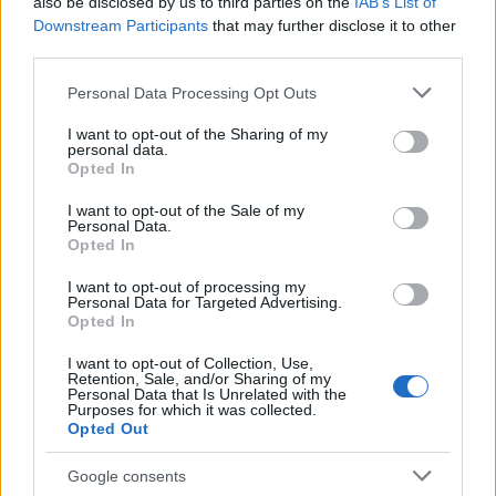
also be disclosed by us to third parties on the
IAB’s List of
Downstream Participants
that may further disclose it to other
third parties.
Please note that this website/app uses one or more Google
Personal Data Processing Opt Outs
services and may gather and store information including but
not limited to your visit or usage behaviour. You may click to
I want to opt-out of the Sharing of my
personal data.
grant or deny consent to Google and its third-party tags to
Opted In
use your data for below specified purposes in below Google
consent section.
I want to opt-out of the Sale of my
Personal Data.
Opted In
FIFA Ranking: Η νέα παγκόσμια κατάταξη και η
I want to opt-out of processing my
θέση της Ελλάδας
Personal Data for Targeted Advertising.
Opted In
Μετά το τέλος του Παγκοσμίου Κυπέλλου του 2026 η FIFA
επικαιροποίησε την νέα κατάταξη.
I want to opt-out of Collection, Use,
Retention, Sale, and/or Sharing of my
Personal Data that Is Unrelated with the
Συντακτική
Purposes for which it was collected.
21.07.2026 11:45
Ομάδα
Opted Out
Flash.gr
Google consents