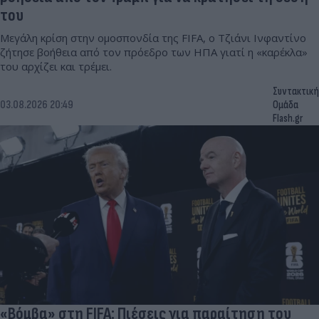
του
Μεγάλη κρίση στην ομοσπονδία της FIFA, ο Τζιάνι Ινφαντίνο
ζήτησε βοήθεια από τον πρόεδρο των ΗΠΑ γιατί η «καρέκλα»
του αρχίζει και τρέμει.
Συντακτική
03.08.2026 20:49
Ομάδα
Flash.gr
«Βόμβα» στη FIFA: Πιέσεις για παραίτηση του