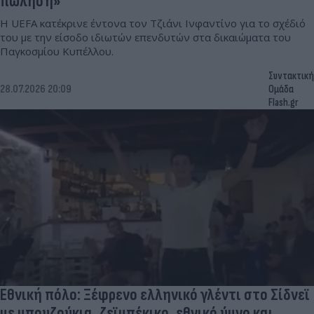
πώληση»
Η UEFA κατέκρινε έντονα τον Τζιάνι Ινφαντίνο για το σχέδιό
του με την είσοδο ιδιωτών επενδυτών στα δικαιώματα του
Παγκοσμίου Κυπέλλου.
Συντακτική
28.07.2026 20:09
Ομάδα
Flash.gr
Εθνική πόλο: Ξέφρενο ελληνικό γλέντι στο Σίδνεϊ
με μπουζούκια, ζεϊμπέκικο, εθνικό ύμνο και