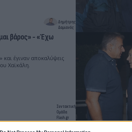
Δημήτρης
Δαμιανός
ομαι βάρος» - «Έχω
 και έγιναν αποκαλύψεις
ου Χαϊκάλη.
Συντακτική
Ομάδα
Flash.gr