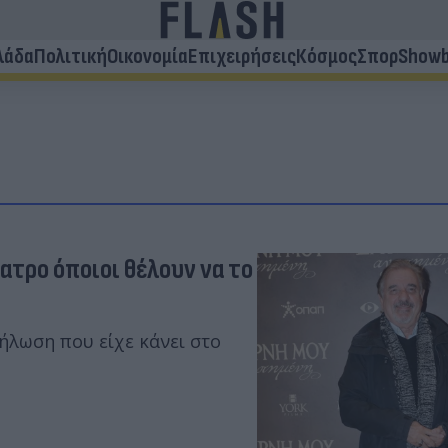
λάδα
Πολιτική
Οικονομία
Επιχειρήσεις
Κόσμος
Σπορ
Showb
ατρο όποιοι θέλουν να το
ήλωση που είχε κάνει στο