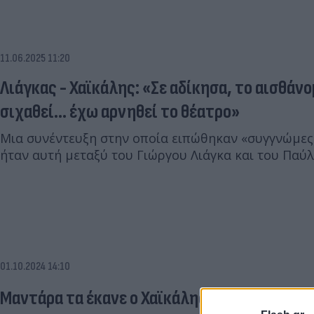
11.06.2025 11:20
Λιάγκας - Χαϊκάλης: «Σε αδίκησα, το αισθάν
σιχαθεί... έχω αρνηθεί το θέατρο»
Μια συνέντευξη στην οποία ειπώθηκαν «συγγνώμες»
ήταν αυτή μεταξύ του Γιώργου Λιάγκα και του Παύλ
01.10.2024 14:10
Μαντάρα τα έκανε ο Χαϊκάλης για το #Metoo