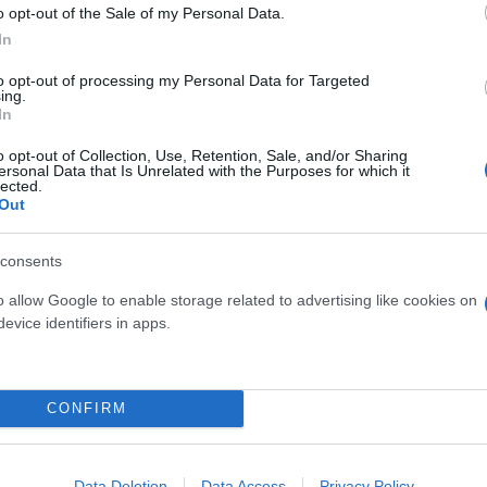
o opt-out of the Sale of my Personal Data.
In
αϊκάλη-Μπιμπίλα, τα
to opt-out of processing my Personal Data for Targeted
ing.
In
o opt-out of Collection, Use, Retention, Sale, and/or Sharing
ersonal Data that Is Unrelated with the Purposes for which it
lected.
Out
consents
o allow Google to enable storage related to advertising like cookies on
evice identifiers in apps.
Συντακτική
Ομάδα
Flash.gr
ίμαι ΑΕΚ» στον χάρτη
CONFIRM
Data Deletion
Data Access
Privacy Policy