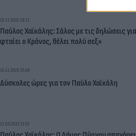
15.11.2022 18:11
Παύλος Χαϊκάλης: Σάλος με τις δηλώσεις για 
φταίει ο Κρόνος, θέλει πολύ σεξ»
14.11.2022 22:49
Δύσκολες ώρες για τον Παύλο Χαϊκάλη
11.03.2022 21:51
Παύλος Χαϊκάλης: Ο Δήμος Πύργου απαγόρευ