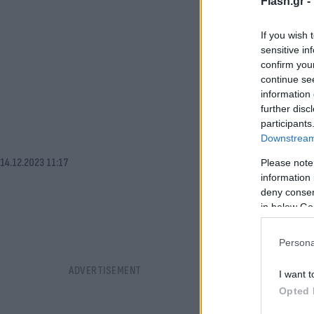
Flash.gr -
If you wish 
sensitive in
confirm you
continue se
information 
further disc
participants
Downstream 
14.12.2023 11:17
Please note
information 
deny consent
in below Go
Persona
I want t
Opted 