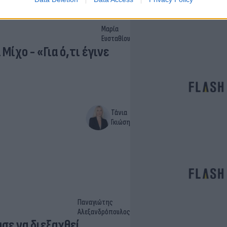
Μαρία
Ευσταθίου
Μίχο - «Για ό,τι έγινε
Τάνια
Γκιώση
Παναγιώτης
Αλεξανδρόπουλος
σε να διεξαχθεί