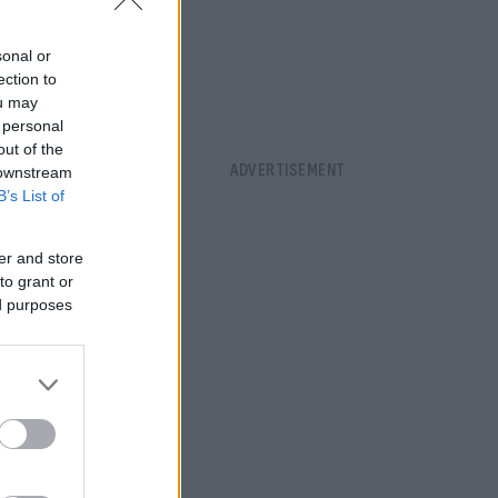
sonal or
ection to
ou may
 personal
out of the
 downstream
B’s List of
er and store
to grant or
ed purposes