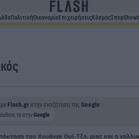
λάδα
Πολιτική
Οικονομία
Επιχειρήσεις
Κόσμος
Σπορ
Showb
ακός
ερο
Flash.gr
στην αναζήτηση της
Google
όκτηση του Χουάνγκ Ουί-Τζο, μιας και η γαλλικ