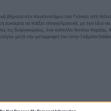
κά βήματα στο πανεπιστήμιο του Γιόνσεϊ στη Νότι
 ευκαιρία να παίξει επαγγελματικά, με τον ίδιο να
ες τις διοργανώσεις, ένα κύπελλο Νοτίου Κορέας, 4
συλλόγου μετά την μεταγραφή του στην Γκάμπα Οσάκ