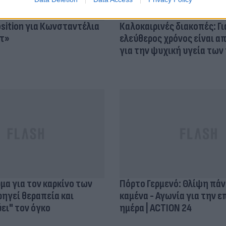
osition για Κωνσταντέλια
Καλοκαιρινές διακοπές: Γι
τ»
ελεύθερος χρόνος είναι α
για την ψυχική υγεία των
α για τον καρκίνο των
Πόρτο Γερμενό: Θλίψη πά
ηγεί θεραπεία και
καμένα - Αγωνία για την 
ει" τον όγκο
ημέρα | ACTION 24