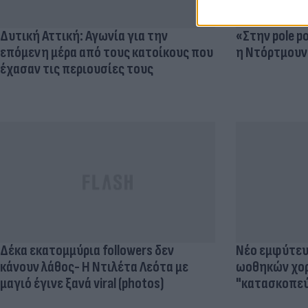
Δυτική Αττική: Αγωνία για την
«Στην pole p
επόμενη μέρα από τους κατοίκους που
η Ντόρτμουν
έχασαν τις περιουσίες τους
Δέκα εκατομμύρια followers δεν
Νέο εμφύτευμ
κάνουν λάθος- Η Ντιλέτα Λεότα με
ωοθηκών χορ
μαγιό έγινε ξανά viral (photos)
"κατασκοπεύ