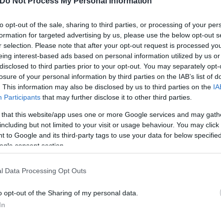
Do Not Process My Personal Information
to opt-out of the sale, sharing to third parties, or processing of your per
formation for targeted advertising by us, please use the below opt-out s
 πριν μεταβεί στην Ευρώπη, αφού δύο καλοκαιριά μ
r selection. Please note that after your opt-out request is processed y
για να τον κάνει δικό της. Με τα χρώματα του κορε
eing interest-based ads based on personal information utilized by us or
ιγμή που ήταν βασικό μέλος στην Εθνική Νοτίου Κορ
disclosed to third parties prior to your opt-out. You may separately opt-
 Ασιατικούς Αγώνες του 2019 με την Κ23 της χώρας 
losure of your personal information by third parties on the IAB’s list of
. This information may also be disclosed by us to third parties on the
IA
ας στο παλμάρε του 98 παρουσίες σε όλες τις διοργ
Participants
that may further disclose it to other third parties.
 that this website/app uses one or more Google services and may gath
including but not limited to your visit or usage behaviour. You may click 
ερο
Flash.gr
στην αναζήτηση της
Google
 to Google and its third-party tags to use your data for below specifi
ogle consent section.
l Data Processing Opt Outs
o opt-out of the Sharing of my personal data.
In