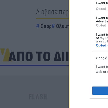
I want t
Opted 
Διάβασε περισσότερα
I want 
Advertis
Σπορ
Ολυμπιακός
Opted 
I want t
of my P
was col
Opted 
ΑΠΟ ΤΟ ΔΙΚΤΥΟ
Google 
I want t
web or d