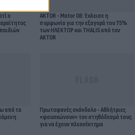
ατί ο
AKTOR - Motor Oil: Έκλεισε η
παραίτητος
συμφωνία για την εξαγορά του 75%
 παιδιών
των ΗΛΕΚΤΩΡ και THALIS από τον
AKTOR
νω από τα
Πρωτοφανές σκάνδαλο - Aθλήτριες
επόμενη
«φουσκώνουν» τον στηθόδεσμό τους
για να έχουν πλεονέκτημα