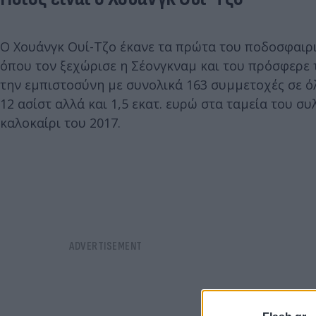
Ο Χουάνγκ Ουί-Τζο έκανε τα πρώτα του ποδοσφαιρι
όπου τον ξεχώρισε η Σέονγκναμ και του πρόσφερε τη
την εμπιστοσύνη με συνολικά 163 συμμετοχές σε όλ
12 ασίστ αλλά και 1,5 εκατ. ευρώ στα ταμεία του 
καλοκαίρι του 2017.