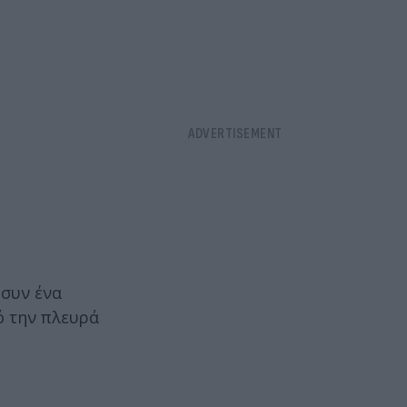
 συν ένα
ό την πλευρά