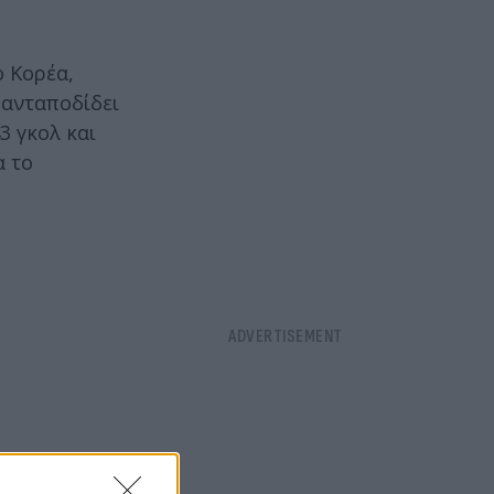
ο Κορέα,
 ανταποδίδει
3 γκολ και
α το