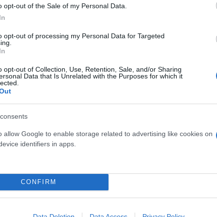
o opt-out of the Sale of my Personal Data.
In
to opt-out of processing my Personal Data for Targeted
ing.
In
o opt-out of Collection, Use, Retention, Sale, and/or Sharing
ersonal Data that Is Unrelated with the Purposes for which it
lected.
Out
consents
o allow Google to enable storage related to advertising like cookies on
evice identifiers in apps.
CONFIRM
Data Deletion
Data Access
Privacy Policy