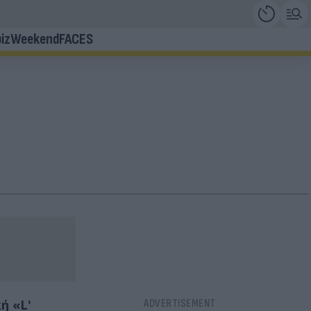
iz
Weekend
FACES
ή «L'