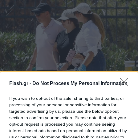
Παλαιό Φάληρο: «Το παιδί κακοποιήθηκε -
Ερωτήματα αν το έκανε η μητέρα ή κάποιος που
Flash.gr -
Do Not Process My Personal Information
τον καλύπτει»
If you wish to opt-out of the sale, sharing to third parties, or
Η 32χρονη πήρε προθεσμία από τον ανακριτή για να
processing of your personal or sensitive information for
απολογηθεί την προσεχή Τετάρτη.
targeted advertising by us, please use the below opt-out
section to confirm your selection. Please note that after your
Συντακτική
03.08.2025 14:00
Ομάδα
opt-out request is processed you may continue seeing
Flash.gr
interest-based ads based on personal information utilized by
us or personal information disclosed to third parties prior to