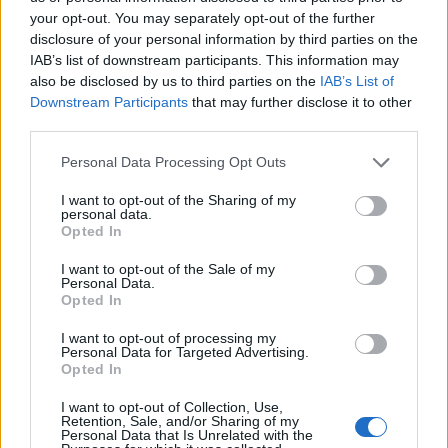
your opt-out. You may separately opt-out of the further
disclosure of your personal information by third parties on the
IAB’s list of downstream participants. This information may
also be disclosed by us to third parties on the
IAB’s List of
Downstream Participants
that may further disclose it to other
third parties.
Please note that this website/app uses one or more Google
Personal Data Processing Opt Outs
services and may gather and store information including but
not limited to your visit or usage behaviour. You may click to
I want to opt-out of the Sharing of my
personal data.
grant or deny consent to Google and its third-party tags to
Opted In
Παλαιό Φάληρο: Προθεσμία να απολογηθεί την
use your data for below specified purposes in below Google
consent section.
Τετάρτη πήρε η 32χρονη μητέρα του νεκρού
I want to opt-out of the Sale of my
Personal Data.
κοριτσιού
Opted In
Βαρύτατες κατηγορίες για ανθρωποκτονία και
I want to opt-out of processing my
ενδοοικογενειακή βία αντιμετωπίζει η 32χρονη μητέρα του
Personal Data for Targeted Advertising.
Opted In
νεκρού κοριτσιού στο Παλαιό Φάληρο.
Δημήτρης
I want to opt-out of Collection, Use,
03.08.2025 11:44
Retention, Sale, and/or Sharing of my
Δαμιανός
Personal Data that Is Unrelated with the