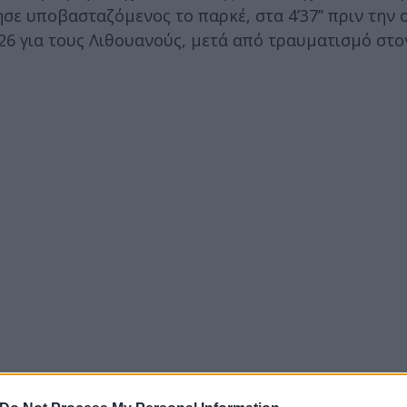
ε υποβασταζόμενος το παρκέ, στα 4’37’’ πριν την
-26 για τους Λιθουανούς, μετά από τραυματισμό στο
/21) και τα λιγότερα ριμπάουντ (37 , με την αντίπα
στον αγώνα ήταν οι Βασίλης Τολιόπουλος (19 πόντοι