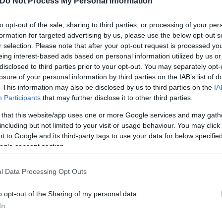
Do Not Process My Personal Information
ίματα).
to opt-out of the sale, sharing to third parties, or processing of your per
formation for targeted advertising by us, please use the below opt-out s
ς Σιρβίντις (21 πόντοι), τη διαφορά στο παιχνίδι, 
r selection. Please note that after your opt-out request is processed y
 τρίποντα, 8 ριμπάουντ, 2 ασίστ).
eing interest-based ads based on personal information utilized by us or
disclosed to third parties prior to your opt-out. You may separately opt-
losure of your personal information by third parties on the IAB’s list of
. This information may also be disclosed by us to third parties on the
IA
Participants
that may further disclose it to other third parties.
 that this website/app uses one or more Google services and may gath
including but not limited to your visit or usage behaviour. You may click 
 to Google and its third-party tags to use your data for below specifi
ogle consent section.
l Data Processing Opt Outs
o opt-out of the Sharing of my personal data.
In