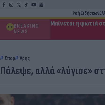
Ροή Ειδήσεων
Ελ
Μαίνεται η φωτιά στ
BREAKING
NEWS
Σπορ
Άρης
Πάλεψε, αλλά «λύγισε» στ