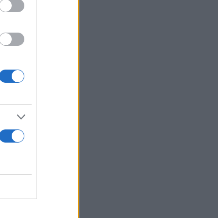
ικών
ρωλίγκα.