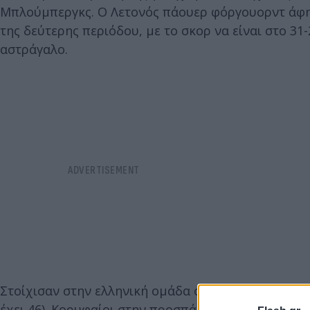
Μπλούμπεργκς. Ο Λετονός πάουερ φόργουορντ άφησ
της δεύτερης περιόδου, με το σκορ να είναι στο 31
αστράγαλο.
Στοίχισαν στην ελληνική ομάδα οι χαμένες βολές (11
έχει 46). Κορυφαίοι στην προσπάθεια που κατέβαλε 