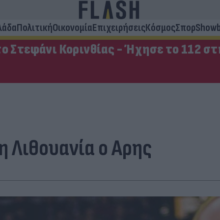
λάδα
Πολιτική
Οικονομία
Επιχειρήσεις
Κόσμος
Σπορ
Showb
ο Στεφάνι Κορινθίας - Ήχησε το 112 σ
η Λιθουανία ο Αρης