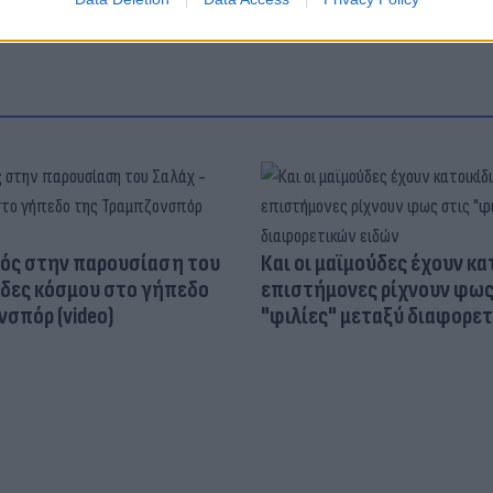
ός στην παρουσίαση του
Και οι μαϊμούδες έχουν κατ
άδες κόσμου στο γήπεδο
επιστήμονες ρίχνουν φως
σπόρ (video)
"φιλίες" μεταξύ διαφορε