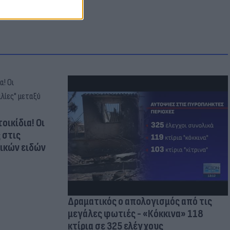
οικίδια! Οι
 στις
τικών ειδών
Δραματικός ο απολογισμός από τις
μεγάλες φωτιές - «Κόκκινα» 118
κτίρια σε 325 ελέγχους