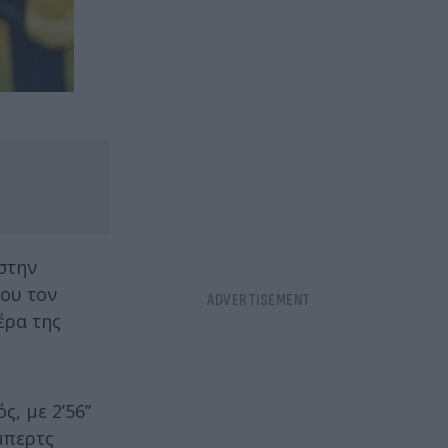
 στην
που τον
έρα της
, με 2’56’’
μπερτς