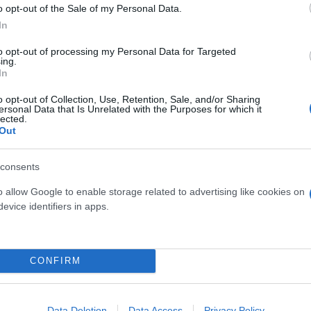
o opt-out of the Sale of my Personal Data.
 του αγώνα στη μνήμη των θυμάτων «των τρομοκρατ
In
λης σύγκρουσης», όπως ανέφερε ανακοίνωση της Ευ
to opt-out of processing my Personal Data for Targeted
ing.
ερο
Flash.gr
στην αναζήτηση της
Google
In
o opt-out of Collection, Use, Retention, Sale, and/or Sharing
ersonal Data that Is Unrelated with the Purposes for which it
lected.
Out
consents
o allow Google to enable storage related to advertising like cookies on
evice identifiers in apps.
CONFIRM
Data Deletion
Data Access
Privacy Policy