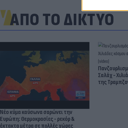
ΑΠΟ ΤΟ ΔΙΚΤΥΟ
Πανζουρλισμ
Σαλάχ - Χιλι
της Τραμπζον
Νέο κύμα καύσωνα σαρώνει την
Ευρώπη: Θερμοκρασίες - ρεκόρ &
έκτακτα μέτρα σε πολλές χώρες