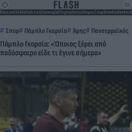
ιδήσεων
Ελλάδα
Πολιτική
Οικονομία
Επιχειρήσεις
Κόσμος
Σπορ
Showbiz
Weekend
Σπορ
Πάμπλο Γκαρσία
Άρης
Πανσερραϊκός
Πάμπλο Γκαρσία: «Όποιος ξέρει από
ποδόσφαιρο είδε τι έγινε σήμερα»