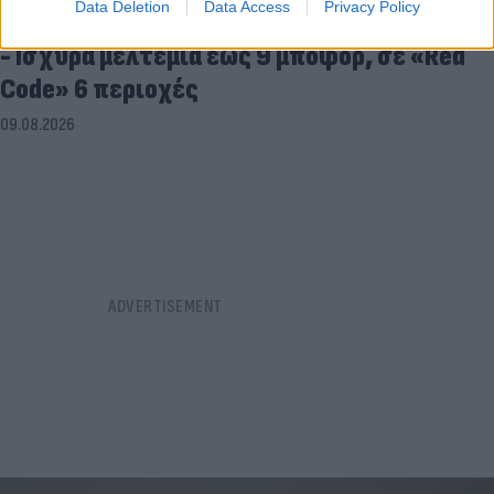
Data Deletion
Data Access
Privacy Policy
Καιρός: Επιμένουν οι υψηλές θερμοκρασίες
- Ισχυρά μελτέμια έως 9 μποφόρ, σε «Red
Code» 6 περιοχές
09.08.2026