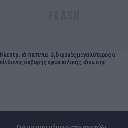
Νέο Χωροταξικό Τουρισμού: Οι κανόνες για
επενδύσεις, Airbnb & δόμηση - Ποιες οι
κερδισμένες περιοχές