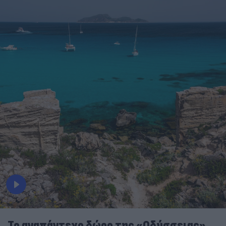
To αναπάντεχο δώρο της «Οδύσσειας»