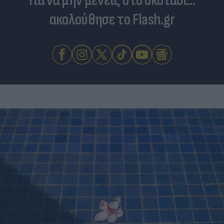
Για να μην μένεις στο σκοτάδι...
ακολούθησε το Flash.gr