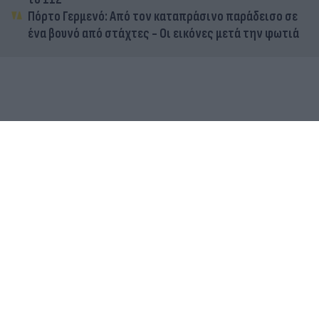
Πόρτο Γερμενό: Από τον καταπράσινο παράδεισο σε
ένα βουνό από στάχτες - Οι εικόνες μετά την φωτιά