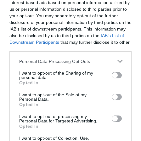
interest-based ads based on personal information utilized by
us or personal information disclosed to third parties prior to
your opt-out. You may separately opt-out of the further
disclosure of your personal information by third parties on the
IAB’s list of downstream participants. This information may
also be disclosed by us to third parties on the
IAB’s List of
Downstream Participants
that may further disclose it to other
third parties.
Please note that this website/app uses one or more Google
Personal Data Processing Opt Outs
services and may gather and store information including but
not limited to your visit or usage behaviour. You may click to
I want to opt-out of the Sharing of my
personal data.
grant or deny consent to Google and its third-party tags to
Opted In
use your data for below specified purposes in below Google
consent section.
I want to opt-out of the Sale of my
Personal Data.
Η αρχή με το glass floor των εκατομμυρίων
Opted In
Ο
Παναθηναϊκός AKTOR
είχε ήδη μπει σε
I want to opt-out of processing my
Personal Data for Targeted Advertising.
διαδικασία «χτισίματος» ενόψει της αγωνιστικής
Opted In
περιόδου αυτής και αυτό ισχύει εντός και εκτός
I want to opt-out of Collection, Use,