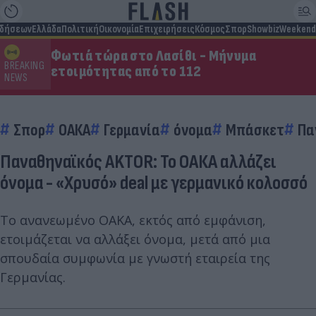
ιδήσεων
Ελλάδα
Πολιτική
Οικονομία
Επιχειρήσεις
Κόσμος
Σπορ
Showbiz
Weekend
Φωτιά τώρα στο Λασίθι - Μήνυμα
BREAKING
ετοιμότητας από το 112
NEWS
Σπορ
ΟΑΚΑ
Γερμανία
όνομα
Μπάσκετ
Πα
Παναθηναϊκός AKTOR: Το ΟΑΚΑ αλλάζει
όνομα - «Χρυσό» deal με γερμανικό κολοσσό
Το ανανεωμένο ΟΑΚΑ, εκτός από εμφάνιση,
ετοιμάζεται να αλλάξει όνομα, μετά από μια
σπουδαία συμφωνία με γνωστή εταιρεία της
Γερμανίας.