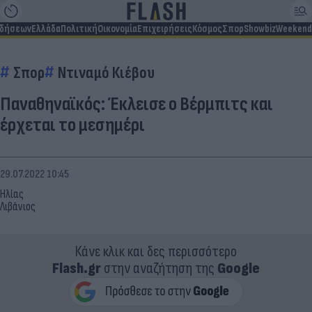
ιδήσεων
Ελλάδα
Πολιτική
Οικονομία
Επιχειρήσεις
Κόσμος
Σπορ
Showbiz
Weekend
Σπορ
Ντιναμό Κιέβου
Παναθηναϊκός: Έκλεισε ο Βέρμπιτς και
έρχεται το μεσημέρι
29.07.2022 10:45
Ηλίας
Λιβάνιος
Κάνε κλικ και δες περισσότερο
Flash.gr
στην αναζήτηση της
Google