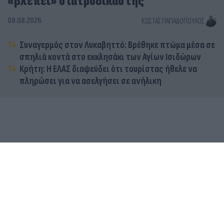
«βλέπει» ο ιατροδικαστής
08.08.2026
ΚΏΣΤΑΣ ΠΑΠΑΔΌΠΟΥΛΟΣ
Συναγερμός στον Λυκαβηττό: Βρέθηκε πτώμα μέσα σε
σπηλιά κοντά στο εκκλησάκι των Αγίων Ισιδώρων
Κρήτη: Η ΕΛΑΣ διαψεύδει ότι τουρίστας ήθελε να
πληρώσει για να ασελγήσει σε ανήλικη