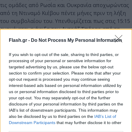
τις ομάδες από Ρωσία και Ουκρανία αποχωρώντας
από τη Ντιναμό Κιέβου πέντε μήνες πριν τη λήξη
του συμβολαίου του. Υπενθυμίζεται πως στις 15:15
αναμένεται η άφιξη του Αντράζ Σπόραρ από τη
Μαδρίτη, με τον Σλοβένο φορ να έχει ήδη
Flash.gr -
Do Not Process My Personal Information
ανακοινωθεί για τέσσερα χρόνια.
If you wish to opt-out of the sale, sharing to third parties, or
processing of your personal or sensitive information for
Ο Βέρμπιτς, που έχει ίδιο ατζέντη με τους Τσέριν
targeted advertising by us, please use the below opt-out
και Σπόραρ, είναι γεννημένος στις 27 Νοεμβρίου
section to confirm your selection. Please note that after your
του 1993. Άρχισε την καριέρα του από την Τσέλιε
opt-out request is processed you may continue seeing
στην πατρίδα του και το 2015 πωλήθηκε για 1,2
interest-based ads based on personal information utilized by
us or personal information disclosed to third parties prior to
εκατ. ευρώ στην Κοπεγχάγη. Τον Ιανουάριο του
your opt-out. You may separately opt-out of the further
2018 η ομάδα της Δανίας (με την οποία είχε 22 γκολ
disclosure of your personal information by third parties on the
και 15 ασίστ σε 99 εμφανίσεις) τον πούλησε για 4
IAB’s list of downstream participants. This information may
also be disclosed by us to third parties on the
IAB’s List of
εκατ. ευρώ στην Ντιναμό Κιέβου. Εκεί είχε 37 γκολ
Downstream Participants
that may further disclose it to other
και 12 ασίστ σε 119 ματς, μέχρι τον Μάρτιο μετά
third parties.