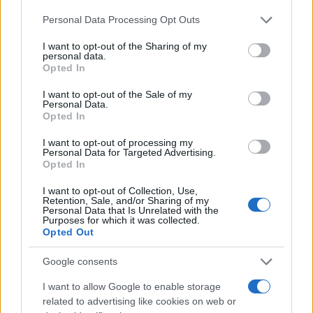
την εισβολή της Ρωσίας στην Ουκρανία έφυγε για
Please note that this website/app uses one or more Google
Personal Data Processing Opt Outs
τη Λέγκια Βαρσοβίας κάνοντας 8 εμφανίσεις. Το
services and may gather and store information including but
καλοκαίρι επέστρεψε στη Ντιναμό Κιέβου, με την
not limited to your visit or usage behaviour. You may click to
I want to opt-out of the Sharing of my
personal data.
οποία έπαιξε ΚΑΙ στα δύο παιχνίδια με τη
grant or deny consent to Google and its third-party tags to
Opted In
use your data for below specified purposes in below Google
Φενέρμπαχτσε για τον β' προκριματικό του
consent section.
I want to opt-out of the Sale of my
Champions League βοηθώντας την ομάδα του να
Personal Data.
πάρει την πρόκριση (0-0 και 1-2 στην παράταση).
Opted In
Με την εθνική Σλοβενίας έχει 43 εμφανίσεις και 5
I want to opt-out of processing my
Personal Data for Targeted Advertising.
γκολ.
Opted In
I want to opt-out of Collection, Use,
Retention, Sale, and/or Sharing of my
Personal Data that Is Unrelated with the
Purposes for which it was collected.
Opted Out
Google consents
I want to allow Google to enable storage
related to advertising like cookies on web or