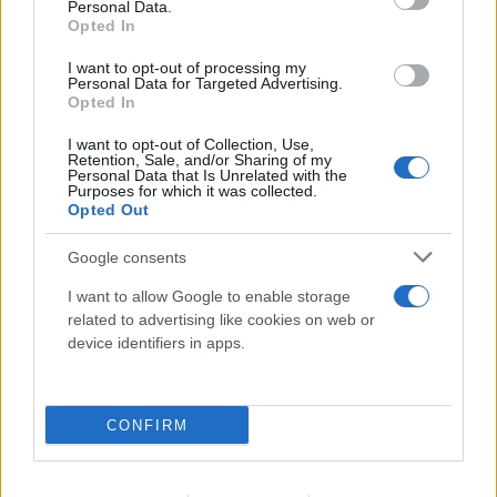
Personal Data.
Opted In
I want to opt-out of processing my
Personal Data for Targeted Advertising.
Opted In
I want to opt-out of Collection, Use,
Retention, Sale, and/or Sharing of my
Personal Data that Is Unrelated with the
Purposes for which it was collected.
Opted Out
Google consents
I want to allow Google to enable storage
Σένγκεν υπό πίεση: Τι αλλάζει στα
related to advertising like cookies on web or
ευρωπαϊκά σύνορα η κόντρα Ισπανίας,
device identifiers in apps.
Ιταλίας για το μεταναστευτικό
08.08.2026
CONFIRM