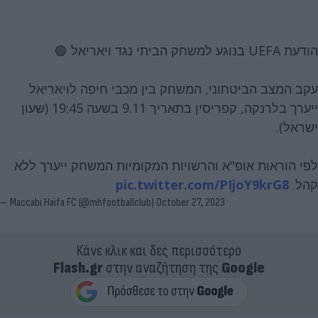
הודעת UEFA בנוגע למשחק הביתי נגד ויאריאל 🟢
עקב המצב הביטחוני, המשחק בין מכבי חיפה לויאריאל
ייערך בלרנקה, קפריסין בתאריך 9.11 בשעה 19:45 (שעון
ישראל).
לפי הוראות אופ"א והרשויות המקומיות המשחק ייערך ללא
pic.twitter.com/PIjoY9krG8
קהל.
— Maccabi Haifa FC (@mhfootballclub)
October 27, 2023
Κάνε κλικ και δες περισσότερο
Flash.gr
στην αναζήτηση της
Google