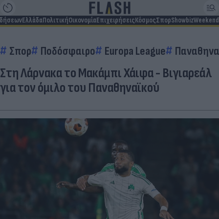
ιδήσεων
Ελλάδα
Πολιτική
Οικονομία
Επιχειρήσεις
Κόσμος
Σπορ
Showbiz
Weekend
Σπορ
Ποδόσφαιρο
Europa League
Παναθηνα
Στη Λάρνακα το Μακάμπι Χάιφα - Βιγιαρεάλ
για τον όμιλο του Παναθηναϊκού