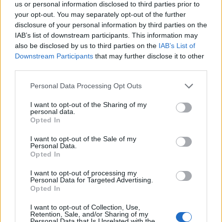
us or personal information disclosed to third parties prior to
Παναθηναϊκός (Ιβάν Γιοβάνοβιτς):
Μπρινιόλι –
your opt-out. You may separately opt-out of the further
Κώτσιρας, Σάρλια, Μάγκνουσον, Γκάνεα – Ρουμπέν,
disclosure of your personal information by third parties on the
IAB’s list of downstream participants. This information may
Κουρμπέλης, Τσέριν – Παλάσιος, Ιωαννίδης, Αϊτόρ.
also be disclosed by us to third parties on the
IAB’s List of
Downstream Participants
that may further disclose it to other
third parties.
Please note that this website/app uses one or more Google
Personal Data Processing Opt Outs
services and may gather and store information including but
not limited to your visit or usage behaviour. You may click to
I want to opt-out of the Sharing of my
personal data.
grant or deny consent to Google and its third-party tags to
Opted In
use your data for below specified purposes in below Google
consent section.
I want to opt-out of the Sale of my
Personal Data.
Opted In
I want to opt-out of processing my
Personal Data for Targeted Advertising.
Opted In
I want to opt-out of Collection, Use,
Retention, Sale, and/or Sharing of my
Personal Data that Is Unrelated with the