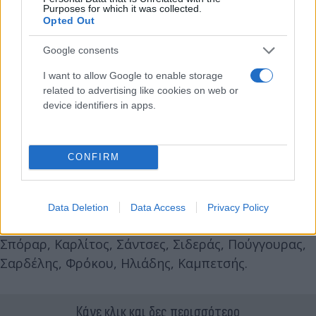
Purposes for which it was collected.
Opted Out
Google consents
I want to allow Google to enable storage
related to advertising like cookies on web or
device identifiers in apps.
CONFIRM
Data Deletion
Data Access
Privacy Policy
Στον πάγκο οι Λοντίγκιν, Βαγιαννίδης, Χουάνκαρ,
Σπόραρ, Καρλίτος, Σάντσες, Σιδεράς, Πούγγουρας,
Σαρδέλης, Φρόκου, Ηλιάδης, Καμπετσής.
Κάνε κλικ και δες περισσότερο