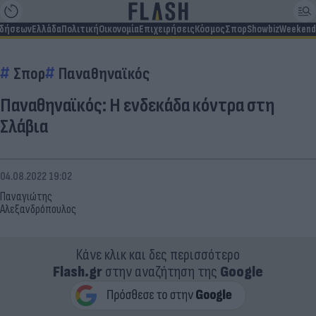
ιδήσεων
Ελλάδα
Πολιτική
Οικονομία
Επιχειρήσεις
Κόσμος
Σπορ
Showbiz
Weekend
Σπορ
Παναθηναϊκός
Παναθηναϊκός: Η ενδεκάδα κόντρα στη
Σλάβια
04.08.2022 19:02
Παναγιώτης
Αλεξανδρόπουλος
Κάνε κλικ και δες περισσότερο
Flash.gr
στην αναζήτηση της
Google