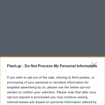
Με διάταξη 4-3-3, ο Μπρινιόλι είναι στην εστία, με
Flash.gr -
Do Not Process My Personal Information
τους Κώτσιρα, Σάρλια, Μάγκνουσον, Γκάνεα στην
τετράδα της άμυνας. Ρουμπέν, Κουρμπέλης και
If you wish to opt-out of the sale, sharing to third parties, or
processing of your personal or sensitive information for
Τσέριν στα χαφ, με τους Παλάσιος, Αϊτόρ στα
targeted advertising by us, please use the below opt-out
«φτερά» και τον Ιωαννίδη στην κορυφή της
section to confirm your selection. Please note that after your
επίθεσης.
opt-out request is processed you may continue seeing
interest-based ads based on personal information utilized by