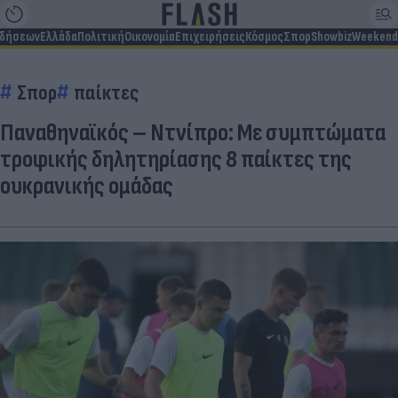
ιδήσεων
Ελλάδα
Πολιτική
Οικονομία
Επιχειρήσεις
Κόσμος
Σπορ
Showbiz
Weekend
Σπορ
παίκτες
Παναθηναϊκός – Ντνίπρο: Με συμπτώματα
τροφικής δηλητηρίασης 8 παίκτες της
ουκρανικής ομάδας