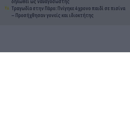
δηλωθεί ως ναυαγοσώστης
Τραγωδία στην Πάρο: Πνίγηκε 4χρονο παιδί σε πισίνα
– Προσήχθησαν γονείς και ιδιοκτήτης