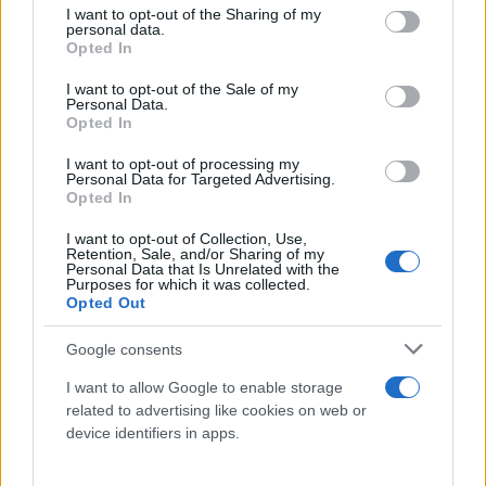
not limited to your visit or usage behaviour. You may click to
I want to opt-out of the Sharing of my
personal data.
grant or deny consent to Google and its third-party tags to
Opted In
use your data for below specified purposes in below Google
consent section.
I want to opt-out of the Sale of my
Personal Data.
Opted In
I want to opt-out of processing my
Personal Data for Targeted Advertising.
Δεν έχουν γίνει ακόμα γνωστά τα ονόματα των
Opted In
παικτών που αντιμετωπίζουν πρόβλημα και μένει
I want to opt-out of Collection, Use,
να φανεί πλέον πως θα παραταχθούν οι Ουκρανοί
Retention, Sale, and/or Sharing of my
Personal Data that Is Unrelated with the
απόψε (20:30) στη Λεωφόρο κόντρα στους
Purposes for which it was collected.
Opted Out
πράσινους, οι οποίοι μετά το 3-1 του πρώτου
αγώνα, είναι το απόλυτο φαβορί για πρόκριση στον
Google consents
τρίτο προκριματικό γύρο του Champions League.
I want to allow Google to enable storage
related to advertising like cookies on web or
device identifiers in apps.
Κάνε κλικ και δες περισσότερο
Flash.gr
στην αναζήτηση της
Google