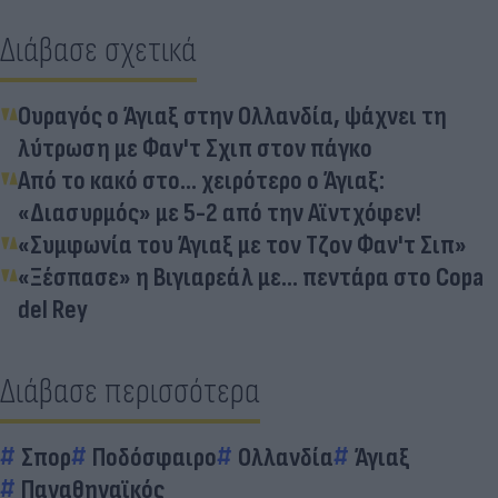
Διάβασε σχετικά
Ουραγός ο Άγιαξ στην Ολλανδία, ψάχνει τη
λύτρωση με Φαν'τ Σχιπ στον πάγκο
Από το κακό στο... χειρότερο ο Άγιαξ:
«Διασυρμός» με 5-2 από την Αϊντχόφεν!
«Συμφωνία του Άγιαξ με τον Τζον Φαν'τ Σιπ»
«Ξέσπασε» η Βιγιαρεάλ με... πεντάρα στο Copa
del Rey
Διάβασε περισσότερα
Σπορ
Ποδόσφαιρο
Ολλανδία
Άγιαξ
Παναθηναϊκός