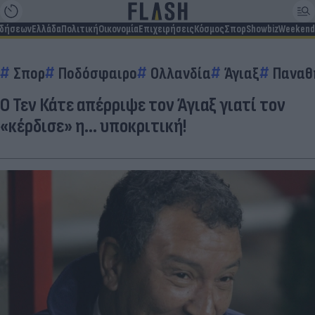
ιδήσεων
Ελλάδα
Πολιτική
Οικονομία
Επιχειρήσεις
Κόσμος
Σπορ
Showbiz
Weekend
Σπορ
Ποδόσφαιρο
Ολλανδία
Άγιαξ
Παναθ
Ο Τεν Κάτε απέρριψε τον Άγιαξ γιατί τον
«κέρδισε» η... υποκριτική!