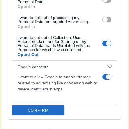
Personal Data.
Opted In
I want to opt-out of processing my
Personal Data for Targeted Advertising.
Opted In
I want to opt-out of Collection, Use,
Retention, Sale, and/or Sharing of my
Personal Data that Is Unrelated with the
Purposes for which it was collected.
Opted Out
Νέα Υόρκη: Στα δικαστήρια ο φόρος «pied-
à-terre» του Μαμντάνι - Πλούσιοι ζητούν
Google consents
πάγωμα της εφαρμογής
I want to allow Google to enable storage
related to advertising like cookies on web or
09.08.2026
device identifiers in apps.
CONFIRM