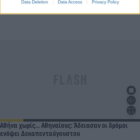
Data Deletion
Data Access
Privacy Policy
Αθήνα χωρίς… Αθηναίους: Άδειασαν οι δρόμοι
ενόψει Δεκαπενταύγουστου