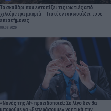
Το σκαθάρι που εντοπίζει τις φωτιές από
χιλιόμετρα μακριά – Γιατί εντυπωσιάζει τους
επιστήμονες
09.08.2026
«Νονός της AI» προειδοποιεί: Σε λίγο δεν θα
μπορούμε να «ξεπεράσουμε» νοητικά την