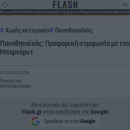
ιδήσεων
Ελλάδα
Πολιτική
Οικονομία
Επιχειρήσεις
Κόσμος
Σπορ
Showbiz
Weekend
Χωρίς κατηγορία
Παναθηναϊκός
Παναθηναϊκός: Προφορική συμφωνία με τον
Μπερνάρντ
15.08.2022 13:36
Παναγιώτης
Αλεξανδρόπουλος
Κάνε κλικ και δες περισσότερο
Flash.gr
στην αναζήτηση της
Google