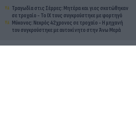
Τραγωδία στις Σέρρες: Μητέρα και γιος σκοτώθηκαν
σε τροχαίο - Το ΙΧ τους συγκρούστηκε με φορτηγό
Μύκονος: Νεκρός 42χρονος σε τροχαίο - Η μηχανή
του συγκρούστηκε με αυτοκίνητο στην Άνω Μερά