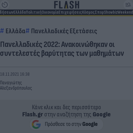
ιδήσεων
Ελλάδα
Πολιτική
Οικονομία
Επιχειρήσεις
Κόσμος
Σπορ
Showbiz
Weekend
Ελλάδα
Πανελλαδικές Εξετάσεις
Πανελλαδικές 2022: Ανακοινώθηκαν οι
συντελεστές βαρύτητας των μαθημάτων
18.11.2021 16:38
Παναγιώτης
Αλεξανδρόπουλος
Κάνε κλικ και δες περισσότερο
Flash.gr
στην αναζήτηση της
Google