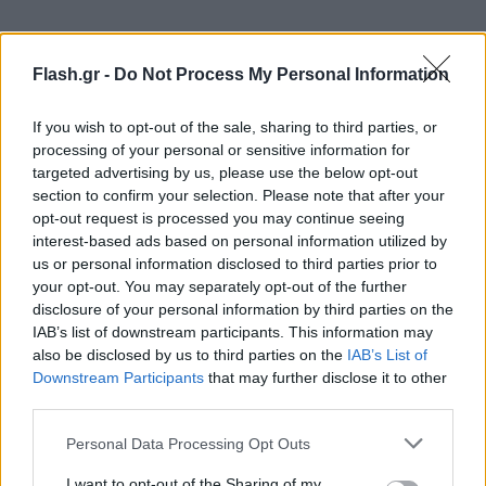
Στις περιπτώσεις των Σχολών, Τμημάτων ή
Flash.gr -
Do Not Process My Personal Information
Εισαγωγικών Κατευθύνσεων, η εισαγωγή στις
οποίες προϋποθέτει την εξέταση σε ειδικό μάθημα
If you wish to opt-out of the sale, sharing to third parties, or
ή πρακτικές δοκιμασίες, ο συντελεστής βαρύτητας
processing of your personal or sensitive information for
που αποδίδεται στο ειδικό μάθημα ή τις πρακτικές
targeted advertising by us, please use the below opt-out
δοκιμασίες είναι είτε 10% είτε 20%.
section to confirm your selection. Please note that after your
opt-out request is processed you may continue seeing
interest-based ads based on personal information utilized by
us or personal information disclosed to third parties prior to
your opt-out. You may separately opt-out of the further
disclosure of your personal information by third parties on the
IAB’s list of downstream participants. This information may
also be disclosed by us to third parties on the
IAB’s List of
Downstream Participants
that may further disclose it to other
third parties.
Please note that this website/app uses one or more Google
Personal Data Processing Opt Outs
services and may gather and store information including but
not limited to your visit or usage behaviour. You may click to
I want to opt-out of the Sharing of my