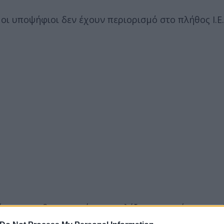
οι υποψήφιοι δεν έχουν περιορισμό στο πλήθος Ι.Ε.
πουν και θα μπορούν να επιλέξουν τα τμήματα εκεί
ους είναι ίσος ή μεγαλύτερος από την ΕΒΕ κάθε τμ