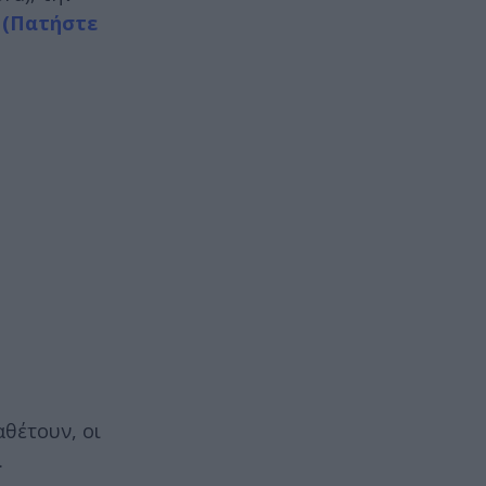
.
(Πατήστε
θέτουν, οι
.