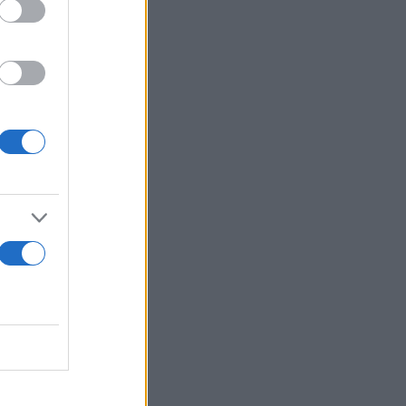
κτησαν
2021,
 για το 10%,
α τους
ψηφίους του
 είναι:
ν ή
κό κωδικό