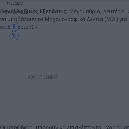
Γιαννακού
Πανελλαδικές Εξετάσεις:
Μέχρι αύριο, Δευτέρα 18
17.07.2022 10:40
να υποβάλουν τα Μηχανογραφικά Δελτία (Μ.Δ.) για 
σε Δημόσια ΙΕΚ.
Οι υποψήφιοι μπορούν να επισκέπτονται, χρησιμο