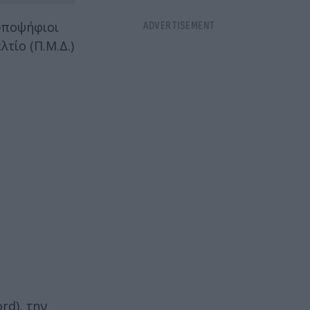
 υποψήφιοι
τίο (Π.Μ.Δ.)
rd), την