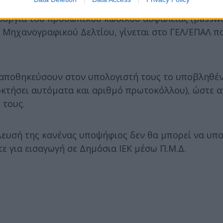
ΕΠΑΛ του τρέχοντος σχολικού έτους που δεν συμμετ
ιουργία του προσωπικού κωδικού ασφαλείας (passw
Μηχανογραφικού Δελτίου, γίνεται στο ΓΕΛ/ΕΠΑΛ π
α αποθηκεύσουν στον υπολογιστή τους το υποβληθέ
οκτήσει αυτόματα και αριθμό πρωτοκόλλου), ώστε 
 τους.
λευσή της κανένας υποψήφιος δεν θα μπορεί να υπο
τε για εισαγωγή σε Δημόσια ΙΕΚ μέσω Π.Μ.Δ.