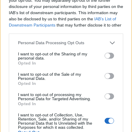
your opt-out. You may separately opt-out of the further
disclosure of your personal information by third parties on the
IAB’s list of downstream participants. This information may
also be disclosed by us to third parties on the
IAB’s List of
Downstream Participants
that may further disclose it to other
third parties.
Please note that this website/app uses one or more Google
Personal Data Processing Opt Outs
services and may gather and store information including but
not limited to your visit or usage behaviour. You may click to
I want to opt-out of the Sharing of my
personal data.
grant or deny consent to Google and its third-party tags to
Opted In
use your data for below specified purposes in below Google
consent section.
I want to opt-out of the Sale of my
Personal Data.
Opted In
I want to opt-out of processing my
Personal Data for Targeted Advertising.
Opted In
I want to opt-out of Collection, Use,
Retention, Sale, and/or Sharing of my
Personal Data that Is Unrelated with the
Purposes for which it was collected.