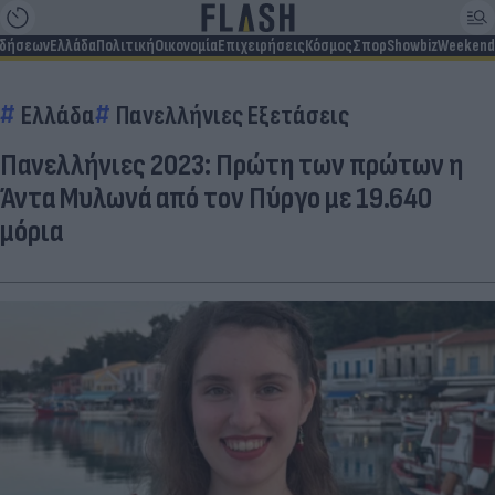
ιδήσεων
Ελλάδα
Πολιτική
Οικονομία
Επιχειρήσεις
Κόσμος
Σπορ
Showbiz
Weekend
Ελλάδα
Πανελλήνιες Εξετάσεις
Πανελλήνιες 2023: Πρώτη των πρώτων η
Άντα Μυλωνά από τον Πύργο με 19.640
μόρια