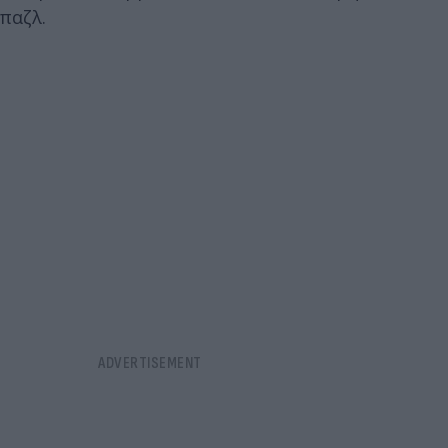
παζλ.