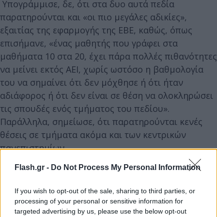
Υπογράμμισε, δε, ότι στα δυο αυτά πεδία
παρατηρούνται και «οι πιο μεγάλες αδικίες»,
εξαιτίας της εφαρμογής της ΕΒΕ, καθώς, όπως
επισήμανε, «ένας μαθητής που γράφει στα
μαθήματα 10 στα 20, έχει πάρα πολλές πιθανότητες
να μείνει εκτός ΑΕΙ, χωρίς ωστόσο η βαθμολογία
του να σημαίνει ότι δεν μόχθησε ή ότι ήταν
αδιάφορος ή ότι δεν είναι σε θέση να ολοκληρώσει
τις σπουδές ενός τμήματος του πεδίου».
Παράλληλα, σημείωσε, ότι παρατηρούνται κενές
θέσεις σε τμήματα ακόμα και των κεντρικών
πανεπιστημίων.
Flash.gr -
Do Not Process My Personal Information
If you wish to opt-out of the sale, sharing to third parties, or
processing of your personal or sensitive information for
targeted advertising by us, please use the below opt-out