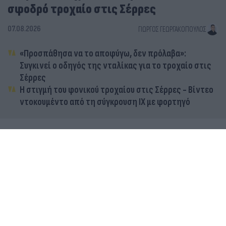
σφοδρό τροχαίο στις Σέρρες
07.08.2026
ΓΙΏΡΓΟΣ ΓΕΩΡΓΑΚΌΠΟΥΛΟΣ
«Προσπάθησα να το αποφύγω, δεν πρόλαβα»:
Συγκινεί ο οδηγός της νταλίκας για το τροχαίο στις
Σέρρες
Η στιγμή του φονικού τροχαίου στις Σέρρες - Βίντεο
ντοκουμέντο από τη σύγκρουση ΙΧ με φορτηγό