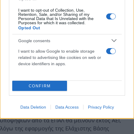
I want to opt-out of Collection, Use,
Retention, Sale, and/or Sharing of my
Personal Data that Is Unrelated with the
Purposes for which it was collected.
Opted Out
Όσον αφορά στο 4ο Επιστημονικό Πεδίο, Σπουδών
Οικονομίας και Πληροφορικής, οι επιδόσεις
Google consents
φαίνεται να είναι καλύτερες σε σχέση με την
I want to allow Google to enable storage
προηγούμενη χρονιά. «Οι καλύτερες επιδόσεις που
related to advertising like cookies on web or
διαφαίνονται, μαζί με την αύξηση του αριθμού των
device identifiers in apps.
παιδιών που διαγωνίζονται στο εν λόγω πεδίο,
δείχνουν ότι είναι πιθανή μία άνοδος των βάσεων
στα τμήματα του 4ου Πεδίου.
CONFIRM
Επιπλέον, ο κ. Χατζητέγας εκτίμησε ότι περίπου το
Data Deletion
Data Access
Privacy Policy
1/3 των υποψηφίων από τα ΓΕΛ και το 55% των
υποψηφίων από τα ΕΠΑΛ θα μείνουν εκτός ΑΕΙ,
λόγω της εφαρμογής της Ελάχιστης Βάσης