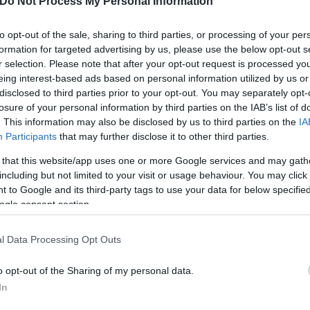
Do Not Process My Personal Information
τη χώρα μας με αποκλειστικό
to opt-out of the sale, sharing to third parties, or processing of your per
ών κινηματογράφου και
formation for targeted advertising by us, please use the below opt-out s
r selection. Please note that after your opt-out request is processed y
eing interest-based ads based on personal information utilized by us or
disclosed to third parties prior to your opt-out. You may separately opt-
losure of your personal information by third parties on the IAB’s list of
. This information may also be disclosed by us to third parties on the
IA
Participants
that may further disclose it to other third parties.
Συντακτική
Ομάδα
 that this website/app uses one or more Google services and may gath
Flash.gr
including but not limited to your visit or usage behaviour. You may click 
 to Google and its third-party tags to use your data for below specifi
ogle consent section.
l Data Processing Opt Outs
o opt-out of the Sharing of my personal data.
In