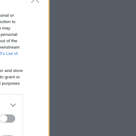
sonal or
ection to
ou may
 personal
out of the
 downstream
B’s List of
er and store
to grant or
ed purposes