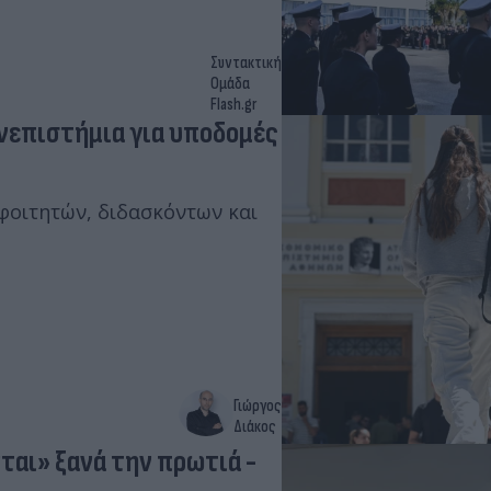
Συντακτική
Ομάδα
Flash.gr
νεπιστήμια για υποδομές
φοιτητών, διδασκόντων και
Γιώργος
Διάκος
ται» ξανά την πρωτιά -