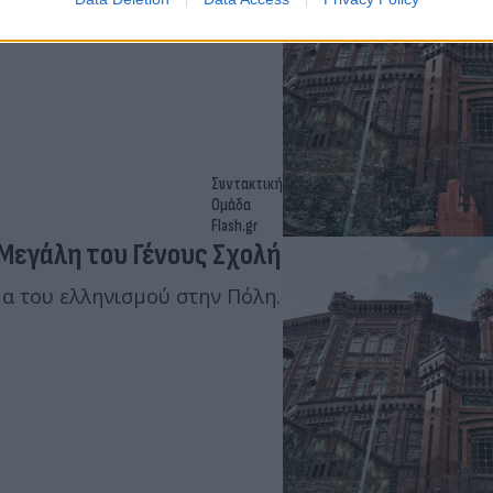
Συντακτική
Ομάδα
Flash.gr
Μεγάλη του Γένους Σχολή
μα του ελληνισμού στην Πόλη.