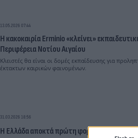
13.05.2026 07:44
Η κακοκαιρία Erminio «κλείνει» εκπαιδευτι
Περιφέρεια Νοτίου Αιγαίου
Κλειστές θα είναι οι δομές εκπαίδευσης για προλη
έκτακτων καιρικών φαινομένων.
31.03.2026 18:56
Η Ελλάδα αποκτά πρώτη φορά Κρατική Σχολ