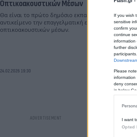
Flash.gr -
Οπτικοακουστικών Μέσων
Θα είναι το πρώτο δημόσιο εκπαιδευτικό ίδρυμα σ
If you wish 
αντικείμενο την επαγγελματική εκπαίδευση τεχνικ
sensitive in
confirm you
οπτικοακουστικών μέσων.
continue se
information 
further disc
participants
Downstream 
24.02.2026 19:30
Please note
information 
deny consent
in below Go
Persona
I want t
Opted 