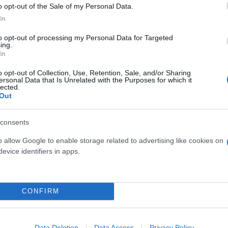
o opt-out of the Sale of my Personal Data.
In
ίους στις Αστυνομικές
to opt-out of processing my Personal Data for Targeted
ing.
In
o opt-out of Collection, Use, Retention, Sale, and/or Sharing
η προεδρικού διατάγματος.
ersonal Data that Is Unrelated with the Purposes for which it
lected.
Out
consents
o allow Google to enable storage related to advertising like cookies on
evice identifiers in apps.
Συντακτική
Ομάδα
Flash.gr
ρί «λουκέτου»
CONFIRM
ύτε επιτρέπει να
» υπογραμμίζεται, μεταξύ
Data Deletion
Data Access
Privacy Policy