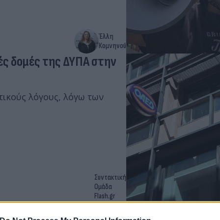
Έλλη
Κομνηνού
κές δομές της ΔΥΠΑ στην
πτικούς λόγους, λόγω των
Συντακτική
Ομάδα
Flash.gr
ή Κινηματογράφου και