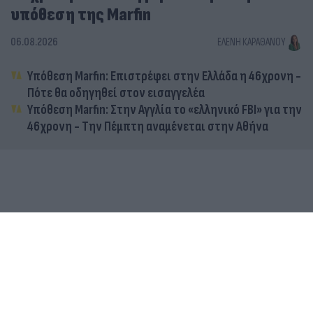
υπόθεση της Marfin
06.08.2026
ΕΛΈΝΗ ΚΑΡΑΘΆΝΟΥ
Υπόθεση Marfin: Επιστρέφει στην Ελλάδα η 46χρονη -
Πότε θα οδηγηθεί στον εισαγγελέα
Υπόθεση Marfin: Στην Αγγλία το «ελληνικό FBI» για την
46χρονη - Την Πέμπτη αναμένεται στην Αθήνα