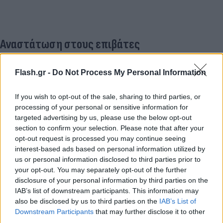
Αναστάτωση στους επιβάτες
Τότε είναι που προκλήθηκε αναστάτωση στους
Flash.gr -
Do Not Process My Personal Information
επιβάτες, με τις μάσκες οξυγόνου να πέφτουν από
την οροφή.
If you wish to opt-out of the sale, sharing to third parties, or
processing of your personal or sensitive information for
targeted advertising by us, please use the below opt-out
Επιβάτης της πτήσης δήλωσε στο AP: «
Η
section to confirm your selection. Please note that after your
αεροσυνοδός φώναζε να φορέσουμε τις μάσκες
opt-out request is processed you may continue seeing
γιατί υπήρχε βλάβη.
Άκουσα ένα υπόκωφο
interest-based ads based on personal information utilized by
us or personal information disclosed to third parties prior to
«μπουμ» και η μάσκα έπεσε μέσα σε
your opt-out. You may separately opt-out of the further
δευτερόλεπτα».
disclosure of your personal information by third parties on the
IAB’s list of downstream participants. This information may
also be disclosed by us to third parties on the
IAB’s List of
@dailymail
A Spring Airlines flight had to make an emergency landing after the
Downstream Participants
that may further disclose it to other
plane dropped nearly 26,000 feet. The Boeing 737, had departed from Shanghai
third parties.