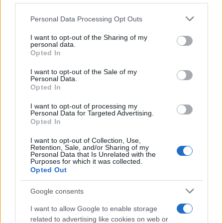
Pudong Airport in China and was on its way to Tokyo Narita Airport in Japan on
Please note that this website/app uses one or more Google
Monday when it plunged. Pilots onboard alerted air traffic controllers about an
Personal Data Processing Opt Outs
services and may gather and store information including but
irregularity in their pressurization system that maintains cabin air pressure.
not limited to your visit or usage behaviour. You may click to
I want to opt-out of the Sharing of my
Read what caused the plunge at DailyMail.com.
#news
#plane
#airport
#japan
personal data.
grant or deny consent to Google and its third-party tags to
Opted In
#tokyo
#china
#shanghai
♬ Mistério - Dih
use your data for below specified purposes in below Google
consent section.
I want to opt-out of the Sale of my
Personal Data.
Σημειώνεται ότι στο αεροσκάφος
επέβαιναν 191
Opted In
άνθρωποι.
I want to opt-out of processing my
Personal Data for Targeted Advertising.
Opted In
I want to opt-out of Collection, Use,
Retention, Sale, and/or Sharing of my
Personal Data that Is Unrelated with the
Purposes for which it was collected.
Opted Out
Google consents
I want to allow Google to enable storage
related to advertising like cookies on web or