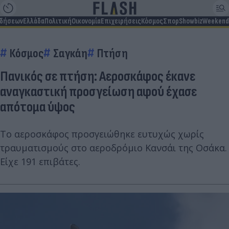
ιδήσεων
Ελλάδα
Πολιτική
Οικονομία
Επιχειρήσεις
Κόσμος
Σπορ
Showbiz
Weekend
Κόσμος
Σαγκάη
Πτήση
Πανικός σε πτήση: Αεροσκάφος έκανε
αναγκαστική προσγείωση αφού έχασε
απότομα ύψος
Το αεροσκάφος προσγειώθηκε ευτυχώς χωρίς
τραυματισμούς στο αεροδρόμιο Κανσάι της Οσάκα.
Είχε 191 επιβάτες.