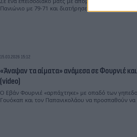
Σε ένα επεισοδιακό ματς με αποβολή Φουρνιέ, ο Ο
Πανιώνιο με 79-71 και διατήρησε το αήττητο στη St
15.03.2026 15:12
«Άναψαν τα αίματα» ανάμεσα σε Φουρνιέ κα
(video)
Ο Εβάν Φουρνιέ «αρπάχτηκε» με οπαδό των γηπεδ
Γουόκαπ και τον Παπανικολάου να προσπαθούν να 