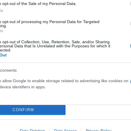
o opt-out of the Sale of my Personal Data.
In
 παίκτες και να
to opt-out of processing my Personal Data for Targeted
ing.
In
o opt-out of Collection, Use, Retention, Sale, and/or Sharing
ιος-Ολυμπιακός τα
ersonal Data that Is Unrelated with the Purposes for which it
lected.
ου Έλληνα οπαδού.
Out
consents
o allow Google to enable storage related to advertising like cookies on
evice identifiers in apps.
Χρήστος
Μπατάκας
στη Γλυφάδα για τους
CONFIRM
Data Deletion
Data Access
Privacy Policy