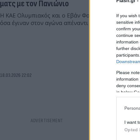
Flash.gr -
ματς με τον Πανιώνιο
Η ΚΑΕ Ολυμπιακός και ο Εβάν Φουρνιέ κλήθηκε σε 
If you wish 
όσα έγιναν στον αγώνα απέναντι στον Πανιώνιο.
sensitive in
confirm you
continue se
information 
further disc
participants
Downstream 
Please note
18.03.2026 22:02
information 
deny consent
in below Go
Persona
I want t
Opted 