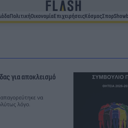
λάδα
Πολιτική
Οικονομία
Επιχειρήσεις
Κόσμος
Σπορ
Showb
δας για αποκλεισμό
 απαγορεύτηκε να
λύτως λόγο.