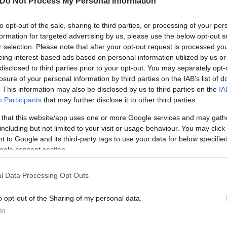
Do Not Process My Personal Information
απολογία από την ΔΕΑΒ για τα
to opt-out of the sale, sharing to third parties, or processing of your per
formation for targeted advertising by us, please use the below opt-out s
r selection. Please note that after your opt-out request is processed y
eing interest-based ads based on personal information utilized by us or
disclosed to third parties prior to your opt-out. You may separately opt-
losure of your personal information by third parties on the IAB’s list of
. This information may also be disclosed by us to third parties on the
IA
Participants
that may further disclose it to other third parties.
Κώστας
 that this website/app uses one or more Google services and may gath
Μπατζώνης
including but not limited to your visit or usage behaviour. You may click 
 to Google and its third-party tags to use your data for below specifi
ogle consent section.
l Data Processing Opt Outs
o opt-out of the Sharing of my personal data.
In