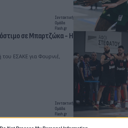
Συντακτική
Ομάδα
Flash.gr
ρόστιμο σε Μπαρτζώκα - Η
 του ΕΣΑΚΕ για Φουρνιέ,
Συντακτική
Ομάδα
Flash.gr
ΕΑΒ ο Φουρνιέ για το