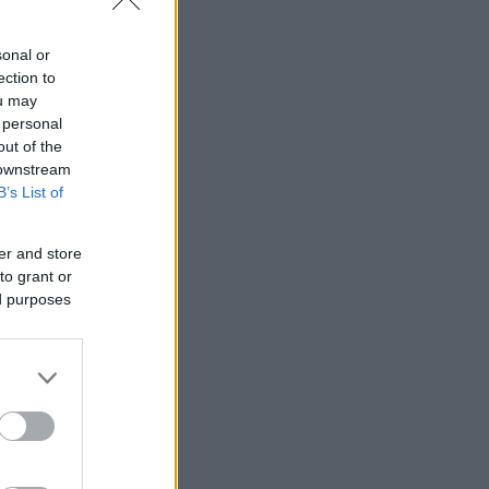
sonal or
ection to
ou may
 personal
out of the
 downstream
B’s List of
er and store
to grant or
ed purposes