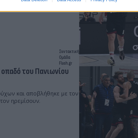
λυμπιακός νίκησε τον
oiximan GBL.
Συντακτική
Ομάδα
Flash.gr
ι οπαδό του Πανιωνίου
ούχων και αποβλήθηκε με τον
τον ηρεμίσουν.