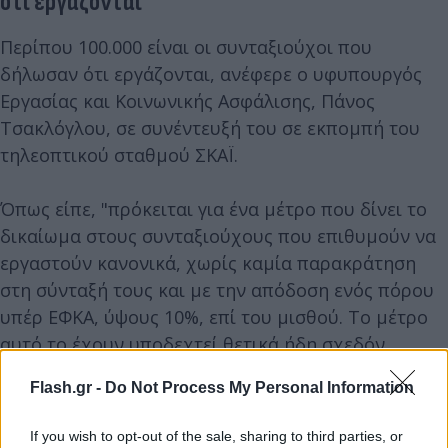
ότι εργάζονται
Περίπου 100.000 είναι οι συνταξιούχοι που
δήλωσαν ότι εργάζονται, ανέφερε ο υφυπουργός
Εργασίας και Κοινωνικής Ασφάλισης, Πάνος
Τσακλόγλου, σε συνέντευξή του σε εκπομπή του
τηλεοπτικού σταθμού ΣΚΑΪ.
Όπως είπε, "πρόκειται για ένα μέτρο που δίνει το
δικαίωμα στους συνταξιούχους που επιθυμούν να
εργαστούν κανονικά, χωρίς καμία παρακράτηση
στη σύνταξή τους και με την απόδοση ενός πόρου
υπέρ ΕΦΚΑ, ύψους 10%, επί του μισθού. Το μέτρο
αυτό το έχουν υποδεχτεί θετικά ήδη σχεδόν
100.000 συνταξιούχοι, οι οποίοι εργάζονται,
Flash.gr -
Do Not Process My Personal Information
απολαμβάνοντας υψηλότερο εισόδημα τώρα, αλλά
και αργότερα, καθώς, όταν αποφασίσουν να βγουν
If you wish to opt-out of the sale, sharing to third parties, or