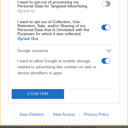
I want to opt-out of processing my
να έχουν πληρωθεί εισφορές για τουλάχιστον 20
Personal Data for Targeted Advertising.
χρόνια. Το 60% της σύνταξής τους θα
Opted In
παρακρατείται από τον ΕΦΚΑ, μέχρι η οφειλή να
I want to opt-out of Collection, Use,
Retention, Sale, and/or Sharing of my
φτάσει στα παλαιά όρια και, εν συνεχεία, θα
Personal Data that Is Unrelated with the
Purposes for which it was collected.
μπαίνουν, όπως και οι υπόλοιποι οφειλέτες, στις 60
Opted Out
δόσεις".
Google consents
Σε ερώτηση σχετικά με τις συντάξεις χηρείας, ο κ.
I want to allow Google to enable storage
Τσακλόγλου απάντησε τα εξής: "Η συζήτηση αφορά
related to advertising like cookies on web or
στις συντάξεις χηρείας του ιδιωτικού τομέα. Με
device identifiers in apps.
βάση τον νόμο, μετά την πρώτη τριετία της
καταβολής της σύνταξης, αν η χήρα ή ο χήρος
CONFIRM
έχουν εισοδήματα είτε από δική τους σύνταξη είτε
από απασχόληση, το ανταποδοτικό κομμάτι της
καταβαλλόμενης σύνταξης περικόπτεται κατά το
Data Deletion
Data Access
Privacy Policy
ήμισυ, δηλαδή από 70% πηγαίνει στο 35%.
Πρόκειται για μια διάταξη η οποία ήδη