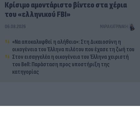
Κρίσιμο αμοντάριστο βίντεο στα χέρια
του «ελληνικού FBI»
06.08.2026
ΜΑΡΊΑ ΚΑΤΡΙΝΆΚΗ
«Να αποκαλυφθεί η αλήθεια»: Στη Δικαιοσύνη η
οικογένεια του Έλληνα πιλότου που έχασε τη ζωή του
Στον εισαγγελέα η οικογένεια του Έλληνα χειριστή
του Bell: Παράσταση προς υποστήριξη της
κατηγορίας