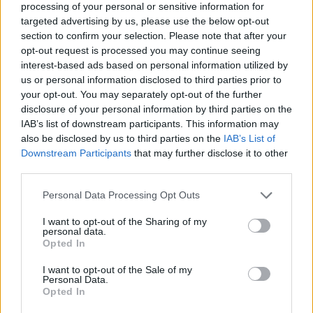
οριστικά στη σύνταξη, αυτή επανυπολογίζεται και
processing of your personal or sensitive information for
είναι προσαυξημένη".
targeted advertising by us, please use the below opt-out
section to confirm your selection. Please note that after your
opt-out request is processed you may continue seeing
Αναφορικά με τη χορήγηση σύνταξης σε
interest-based ads based on personal information utilized by
ασφαλισμένους που έχουν οφειλές προς τον ΕΦΚΑ,
us or personal information disclosed to third parties prior to
ο υφυπουργός Εργασίας ξεκαθάρισε ότι πρόκειται
your opt-out. You may separately opt-out of the further
disclosure of your personal information by third parties on the
"για ένα μέτρο που δεν αφορά τους μισθωτούς, οι
IAB’s list of downstream participants. This information may
οποίοι λαμβάνουν κανονικά τη σύνταξή τους,
also be disclosed by us to third parties on the
IAB’s List of
ανεξάρτητα από την καταβολή των εισφορών από
Downstream Participants
that may further disclose it to other
third parties.
τους εργοδότες τους. Σύμφωνα με τη νέα
νομοθεσία, αυξάνεται από τις 20.000 ευρώ στις
Please note that this website/app uses one or more Google
Personal Data Processing Opt Outs
services and may gather and store information including but
30.000 ευρώ το όριο οφειλών, προκειμένου κάποιος
not limited to your visit or usage behaviour. You may click to
I want to opt-out of the Sharing of my
να μπορεί να δικαιούται να λάβει σύνταξη (από
personal data.
grant or deny consent to Google and its third-party tags to
Opted In
6.000 ευρώ σε 10.000 ευρώ για τους ασφαλισμένους
use your data for below specified purposes in below Google
του πρώην ΟΓΑ). Οι προϋποθέσεις για την ένταξη
consent section.
I want to opt-out of the Sale of my
Personal Data.
στην ευνοϊκή ρύθμιση είναι να μην υπάρχουν
Opted In
καταθέσεις που να ξεπερνούν τις 12.000 ευρώ και