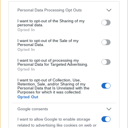
Please note that this website/app uses one or more Google
Personal Data Processing Opt Outs
services and may gather and store information including but
not limited to your visit or usage behaviour. You may click to
I want to opt-out of the Sharing of my
personal data.
grant or deny consent to Google and its third-party tags to
Opted In
use your data for below specified purposes in below Google
consent section.
I want to opt-out of the Sale of my
Personal Data.
Opted In
Πακέτο συνταξιούχων στη ΔΕΘ: Αυξήσεις έως
I want to opt-out of processing my
Personal Data for Targeted Advertising.
2,9%, προσωπική διαφορά, επίδομα και Εισφορά
Opted In
Αλληλεγγύης
I want to opt-out of Collection, Use,
Από το 2027 αυξήσεις έως 2,9%, κατάργηση του συμψηφισμού
Retention, Sale, and/or Sharing of my
Personal Data that Is Unrelated with the
της προσωπικής διαφοράς και ενίσχυση έως 350 ευρώ.
Purposes for which it was collected.
Opted Out
Θεόδωρος
15.07.2026 12:36
Βγενής
Google consents
I want to allow Google to enable storage
related to advertising like cookies on web or