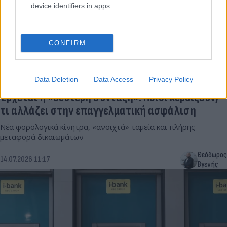
device identifiers in apps.
CONFIRM
Data Deletion
Data Access
Privacy Policy
Έρχεται η «δεύτερη σύνταξη»: Ποιοι κερδίζουν,
τι αλλάζει στην επαγγελματική ασφάλιση
Νέα φορολογικά κίνητρα, «ανοιχτά» ταμεία και πλήρης
μεταφορά δικαιωμάτων
Θεόδωρος
14.07.2026 11:17
Βγενής