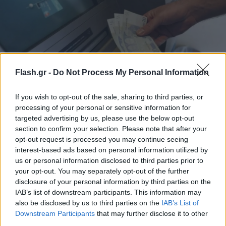
Flash.gr -
Do Not Process My Personal Information
If you wish to opt-out of the sale, sharing to third parties, or
Έρχονται αλλαγές στην Εισφορά Αλληλεγγύης
processing of your personal or sensitive information for
Συνταξιούχων – Τα σενάρια που βρίσκονται στο
targeted advertising by us, please use the below opt-out
τραπέζι
section to confirm your selection. Please note that after your
opt-out request is processed you may continue seeing
Νέα αλλαγή στην Εισφορά Αλληλεγγύης Συνταξιούχων εξετάζει
interest-based ads based on personal information utilized by
η κυβέρνηση, με στόχο μειώσεις κρατήσεων για 400.000
us or personal information disclosed to third parties prior to
δικαιούχους.
your opt-out. You may separately opt-out of the further
disclosure of your personal information by third parties on the
Θεόδωρος
16.07.2026 10:47
IAB’s list of downstream participants. This information may
Βγενής
also be disclosed by us to third parties on the
IAB’s List of
Downstream Participants
that may further disclose it to other
third parties.