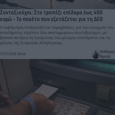
Συνταξιούχοι: Στο τραπέζι επίδομα έως 400
ευρώ - Το πακέτο που εξετάζεται για τη ΔΕΘ
Η κυβέρνηση επεξεργάζεται παρεμβάσεις για την ενίσχυση του
εισοδήματος περίπου δύο εκατομμυρίων συνταξιούχων, με
βασικά σενάρια τη διεύρυνση του μόνιμου επιδόματος και τη
μείωση της Εισφοράς Αλληλεγγύης.
Θεόδωρος
27.07.2026 08:46
Βγενής