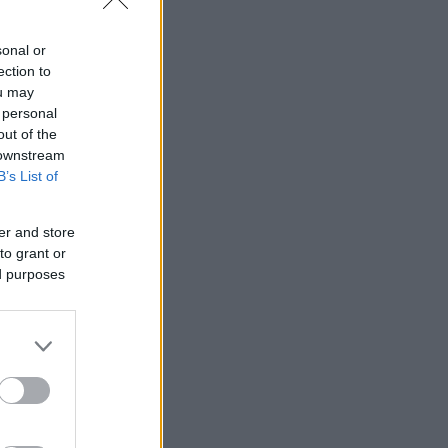
ΑΟΚ (ένα
δη.
sonal or
ection to
ou may
 personal
out of the
 downstream
B’s List of
er and store
to grant or
ed purposes
από τις
τέσσερις