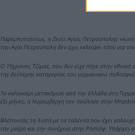
Παρε
μπιπτόντως, η Ζενίτ Αγίας Πετρούπολης «κυνηγ
την Αγία Πετρούπολη δεν έχει εκλείψει τόσο για το
Ο 19χρονος Τζίμας, που δεν είχε πήγε στην εθνική
της δεύτερης κατηγορίας του γερμανικού ποδοσφαίρο
Το καλοκαίρι μετακόμισε από την Ελλάδα στη Γερμαν
έξι μήνες, η Νυρεμβέργη τον πούλησε στην Μπράιτο
Βλέποντας τη λίστα με τα ταλέντα που έχει γαλουχή
την μοίρα και την συνέχεια στην Ροστόφ. Υπάρχει σ