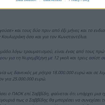
ούσε» και τους δύο πριν από έξι μήνες και το ενδι
ν Κουλιεράκη όσο και για τον Κωνσταντέλια.
 ομάδα λόγω τραυματισμού, είναι ένας από τους πρ
υ για τη Νυρεμβέργη με 12 γκολ και τρεις ασίστ σε
ία ως δανεικός με ρήτρα 18.000.000 ευρώ και σε λι
ν για 25.000.000 ευρώ.
σει ο ΠΑΟΚ επί Σαββίδη, φαίνεται ότι υπάρχει μια η
ιγουριά πως ο Σαββίδης θα μπορέσει να συνεχίσει τ