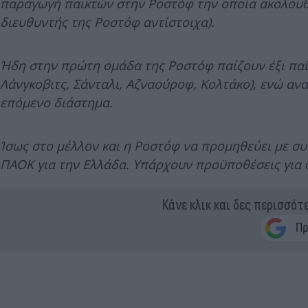
παραγωγή παικτών στην Ροστόφ την οποία ακολουθού
διευθυντής της Ροστόφ αντίστοιχα).
Ήδη στην πρώτη ομάδα της Ροστόφ παίζουν έξι παίκ
Λάνγκοβιτς, Σάνταλι, Αζναούροφ, Κολτάκο), ενώ αν
επόμενο διάστημα.
Ίσως στο μέλλον και η Ροστόφ να προμηθεύει με συν
ΠΑΟΚ για την Ελλάδα. Υπάρχουν προϋποθέσεις για 
Κάνε κλικ και δες περισσότ