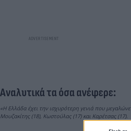
Aναλυτικά τα όσα ανέφερε:
«Η Ελλάδα έχει την ισχυρότερη γενιά που μεγαλώνει: 
Μουζακίτης (18), Κωστούλας (17) και Καρέτσας (17).