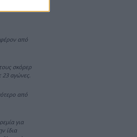
αφέρον από
ώτους σκόρερ
 23 αγώνες.
γότερο από
ρεμία για
ην ίδια