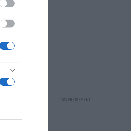
ύλης παίζει
 και 8 ασίστ
τικός με
να με τον