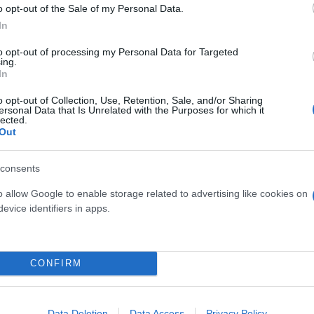
o opt-out of the Sale of my Personal Data.
In
το 2021 για σχεδόν 20.000.000 ευρώ. Τώρα ο Γιαννο
to opt-out of processing my Personal Data for Targeted
 στην Bundesliga) και ο Τζόλης στην Μπριζ (9 γκολ
ing.
In
.
o opt-out of Collection, Use, Retention, Sale, and/or Sharing
ersonal Data that Is Unrelated with the Purposes for which it
ργκ για 12.000.000 ευρώ (ο βασικός κεντρικός αμυν
lected.
Out
χρονιά στην Γερμανία) και ο Κωνσταντέλιας, σύμφω
όνα (επτά γκολ και μια ασίστ σε 41 ματς).
consents
o allow Google to enable storage related to advertising like cookies on
evice identifiers in apps.
CONFIRM
Data Deletion
Data Access
Privacy Policy