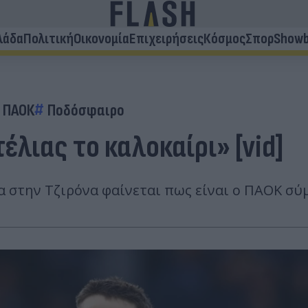
λάδα
Πολιτική
Οικονομία
Επιχειρήσεις
Κόσμος
Σπορ
Showb
ΠΑΟΚ
Ποδόσφαιρο
λιας το καλοκαίρι» [vid]
α στην Τζιρόνα φαίνεται πως είναι ο ΠΑΟΚ σ