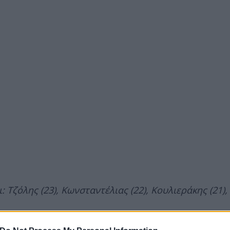
Τζόλης (23), Κωνσταντέλιας (22), Κουλιεράκης (21), 