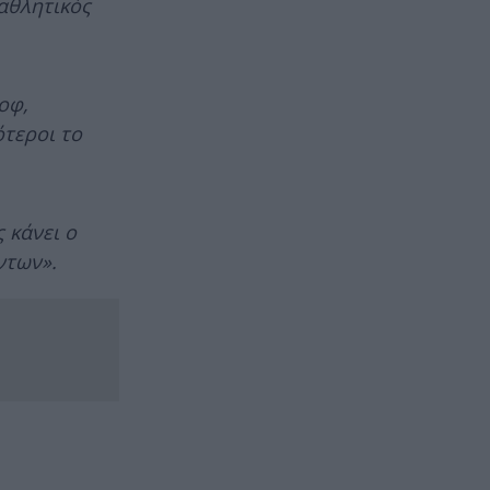
αθλητικός
οφ,
ότεροι το
 κάνει ο
ντων».