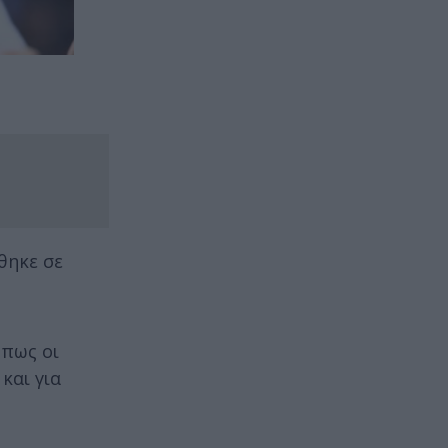
θηκε σε
 πως οι
 και για