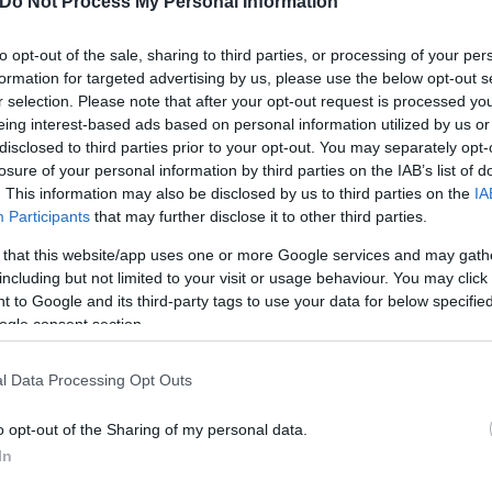
Do Not Process My Personal Information
ν Σκωτία τα πέτυχαν παίκτες από την ακαδημία του Π
 – σύλλογος που ανήκει από το 2012 στον Ιβάν Σαββί
to opt-out of the sale, sharing to third parties, or processing of your per
formation for targeted advertising by us, please use the below opt-out s
r selection. Please note that after your opt-out request is processed y
eing interest-based ads based on personal information utilized by us or
disclosed to third parties prior to your opt-out. You may separately opt-
losure of your personal information by third parties on the IAB’s list of
. This information may also be disclosed by us to third parties on the
IA
Participants
that may further disclose it to other third parties.
 that this website/app uses one or more Google services and may gath
including but not limited to your visit or usage behaviour. You may click 
 to Google and its third-party tags to use your data for below specifi
ogle consent section.
l Data Processing Opt Outs
ή της συνολικά της πέντε άτομα που είχαν περάσει 
o opt-out of the Sharing of my personal data.
σταντέλιας, Τζόλης και Πέλκας. Ο Ολυμπιακός είχε 
In