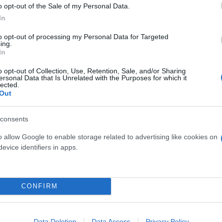
o opt-out of the Sale of my Personal Data.
βιολογικού
In
σμού μας
to opt-out of processing my Personal Data for Targeted
ing.
In
o opt-out of Collection, Use, Retention, Sale, and/or Sharing
ersonal Data that Is Unrelated with the Purposes for which it
Τουρκία: Μετά το... φρένο 
lected.
Out
έρχονται στο επίκεντρο τα
consents
o allow Google to enable storage related to advertising like cookies on
evice identifiers in apps.
 μην μένεις στο σκοτάδι... ακολούθησε το F
CONFIRM
Data Deletion
Data Access
Privacy Policy