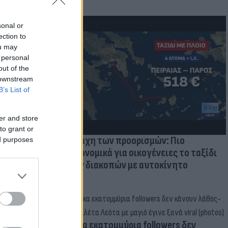
sonal or
ection to
μμονή με το
ou may
 personal
 πρόβλημα
out of the
 downstream
B’s List of
er and store
to grant or
Η μάχη των προορισμών: Πιο
ed purposes
οικονομικά για οικογένειες το ταξίδι
των διακοπών με αυτοκίνητο
Δέκα εκατομμύρια followers δεν