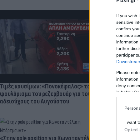
Flash.gr -
If you wish 
sensitive in
confirm you
continue se
Πανζουρλισμ
information 
Σαλάχ - Χιλι
further disc
της Τραμπζον
participants
Downstream 
Please note
information 
Τιμές καυσίμων: «Πονοκέφαλος» το
deny consent
in below Go
φουλάρισμα του ρεζερβουάρ για τους
αδειούχους του Αυγούστου
Persona
I want t
Opted 
«Στην pole position για Κωνσταντέλια
Γιατί ξαναπα