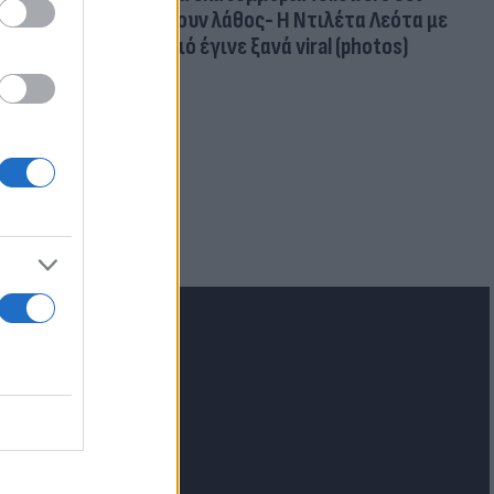
κάνουν λάθος- Η Ντιλέτα Λεότα με
μαγιό έγινε ξανά viral (photos)
για τα F-35
 Eurofighter
lash.gr