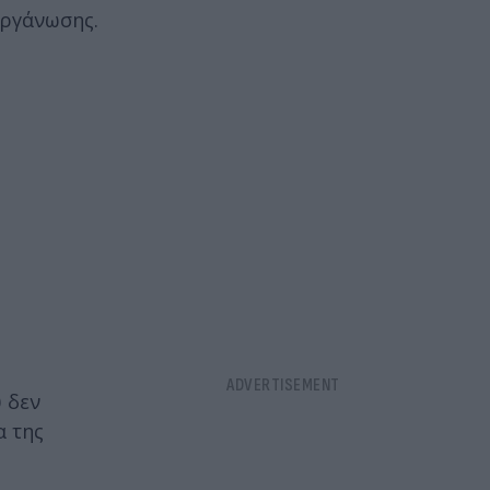
οργάνωσης.
 δεν
α της