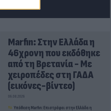
Marfin: Στην Ελλάδα η
46χρονη που εκδόθηκε
από τη Βρετανία - Με
χειροπέδες στη ΓΑΔΑ
(εικόνες-βίντεο)
06.08.2026
Υπόθεση Marfin: Επιστρέφει στην Ελλάδα η