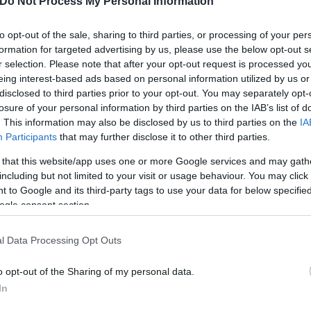
Do Not Process My Personal Information
to opt-out of the sale, sharing to third parties, or processing of your per
formation for targeted advertising by us, please use the below opt-out s
Skin dysmorphia: Όταν η ε
r selection. Please note that after your opt-out request is processed y
eing interest-based ads based on personal information utilized by us or
«τέλειο» δέρμα αποτελεί
ός στην παρουσίαση του
disclosed to third parties prior to your opt-out. You may separately opt-
ψυχικής υγείας
άδες κόσμου στο γήπεδο
losure of your personal information by third parties on the IAB’s list of
σπόρ (video)
. This information may also be disclosed by us to third parties on the
IA
Participants
that may further disclose it to other third parties.
 that this website/app uses one or more Google services and may gath
including but not limited to your visit or usage behaviour. You may click 
 to Google and its third-party tags to use your data for below specifi
ogle consent section.
l Data Processing Opt Outs
o opt-out of the Sharing of my personal data.
In
ίρνουμε το χαμένο βάρος;