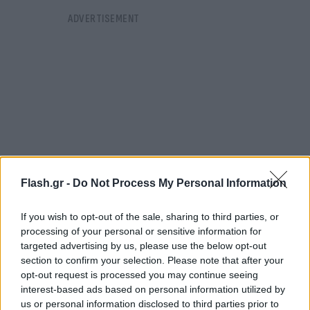
Flash.gr -
Do Not Process My Personal Information
If you wish to opt-out of the sale, sharing to third parties, or
processing of your personal or sensitive information for
targeted advertising by us, please use the below opt-out
“Η ΠΑΕ ΠΑΟΚ ανακοινώνει την επέκταση του
section to confirm your selection. Please note that after your
συμβολαίου της με τον Αντρίγια Ζίβκοβιτς μέχρι
opt-out request is processed you may continue seeing
interest-based ads based on personal information utilized by
τις 30.06 του 2027.
us or personal information disclosed to third parties prior to