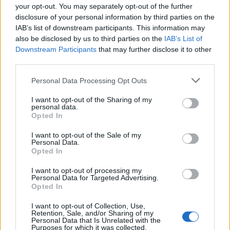
your opt-out. You may separately opt-out of the further
Κάρμα. Μοίρα. Προορισμός. Πείτε το όπως θέλετε.
disclosure of your personal information by third parties on the
IAB’s list of downstream participants. This information may
Κάποιες σχέσεις είναι γραφτό να πετύχουν. Το 2020
also be disclosed by us to third parties on the
IAB’s List of
ο Zile έψαχνε την Ιθάκη του. Μία σκηνή για να
Downstream Participants
that may further disclose it to other
λάμψει. Ο ΠΑΟΚ του έδωσε την ευκαιρία και τα
third parties.
υπόλοιπα είναι ιστορία.
Please note that this website/app uses one or more Google
Personal Data Processing Opt Outs
services and may gather and store information including but
not limited to your visit or usage behaviour. You may click to
I want to opt-out of the Sharing of my
Ο Σέρβος ήταν σαν να γεννήθηκε στη Θεσσαλονίκη.
personal data.
grant or deny consent to Google and its third-party tags to
Opted In
Σαν να μεγάλωσε στην Τούμπα. Μπήκε φουριόζος
use your data for below specified purposes in below Google
από την πρώτη μέρα στην ομάδα και σήμερα
consent section.
I want to opt-out of the Sale of my
Personal Data.
έφτασε να είναι ένας εκ των αρχηγών.
Opted In
I want to opt-out of processing my
Personal Data for Targeted Advertising.
Opted In
I want to opt-out of Collection, Use,
Retention, Sale, and/or Sharing of my
Personal Data that Is Unrelated with the
Purposes for which it was collected.