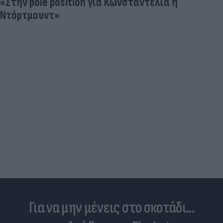
«Στην pole position για Κωνσταντέλια η
Ντόρτμουντ»
Για να μην μένεις στο σκοτάδι...