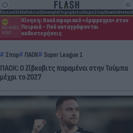
ιδήσεων
Ελλάδα
Πολιτική
Οικονομία
Επιχειρήσεις
Κόσμος
Σπορ
Showbiz
Weekend
Κίνηση: Κυκλοφοριακό «έμφραγμα» στον
Πειραιά - Πού καταγράφονται
BREAKING
καθυστερήσεις
NEWS
Σπορ
ΠΑΟΚ
Super League 1
ΠΑΟΚ: Ο Ζίβκοβιτς παραμένει στην Τούμπα
μέχρι το 2027