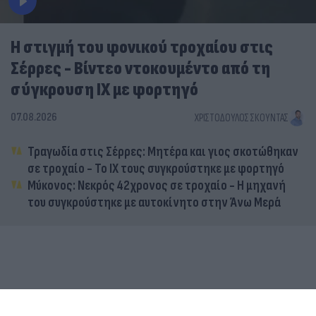
Η στιγμή του φονικού τροχαίου στις
Σέρρες - Βίντεο ντοκουμέντο από τη
σύγκρουση ΙΧ με φορτηγό
07.08.2026
ΧΡΙΣΤΌΔΟΥΛΟΣ ΣΚΟΎΝΤΑΣ
Τραγωδία στις Σέρρες: Μητέρα και γιος σκοτώθηκαν
σε τροχαίο - Το ΙΧ τους συγκρούστηκε με φορτηγό
Μύκονος: Νεκρός 42χρονος σε τροχαίο - Η μηχανή
του συγκρούστηκε με αυτοκίνητο στην Άνω Μερά