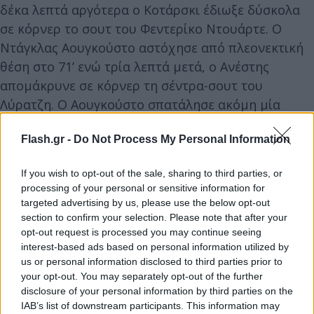
δέκα λεπτά αργότερα ο Κοτάρσκι έδιωξε δύσκολα
σε κόρνερ το σουτ του Φεντερίκο Ντουάρτε. Ο
Ντάγκλας Αουγκούστο αστόχησε από πλεονεκτική
θέση στο 71’ ενώ τρία λεπτά μετά, ο Ανέστης
απομάκρυνε σε κόρνερ τη σέντρα-σουτ του
Λύρατζη. Ο Αουγκούστο σπατάλησε ακόμη μία
μοναδική ευκαιρία για τους «ασπρόμαυρους» στο
Flash.gr -
Do Not Process My Personal Information
88’, ωστόσο ο ΠΑΟΚ δεν το «πλήρωσε» κρατώντας
το 1-0 μέχρι το τέλος. Κι αυτό καθώς ο Λεβάν
If you wish to opt-out of the sale, sharing to third parties, or
Σενγκέλια στο 89’ απέτυχε να νικήσει τον Κοτάρσκι,
processing of your personal or sensitive information for
με τις καρδιές των φίλων του ΠΑΟΚ να
targeted advertising by us, please use the below opt-out
επανέρχονται στις θέσεις τους και τον Γιάννη
section to confirm your selection. Please note that after your
opt-out request is processed you may continue seeing
Αναστασίου να κοιτάζει αποσβολωμένος.
interest-based ads based on personal information utilized by
us or personal information disclosed to third parties prior to
ΠΑΟΚ – Παναιτωλικός 1-0 (Novasports Prime)
your opt-out. You may separately opt-out of the further
disclosure of your personal information by third parties on the
IAB’s list of downstream participants. This information may