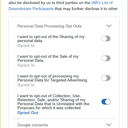
also be disclosed by us to third parties on the
IAB’s List of
Downstream Participants
that may further disclose it to other
third parties.
Please note that this website/app uses one or more Google
Personal Data Processing Opt Outs
services and may gather and store information including but
not limited to your visit or usage behaviour. You may click to
I want to opt-out of the Sharing of my
personal data.
grant or deny consent to Google and its third-party tags to
Opted In
use your data for below specified purposes in below Google
consent section.
I want to opt-out of the Sale of my
Personal Data.
Opted In
I want to opt-out of processing my
Personal Data for Targeted Advertising.
Opted In
I want to opt-out of Collection, Use,
Retention, Sale, and/or Sharing of my
Personal Data that Is Unrelated with the
Purposes for which it was collected.
Opted Out
Google consents