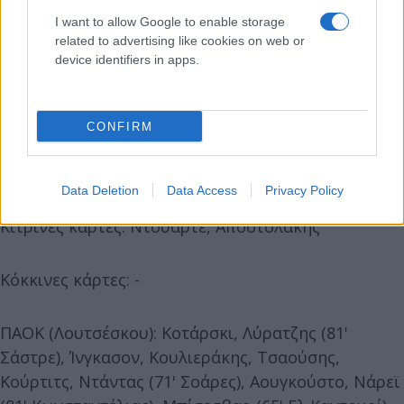
I want to allow Google to enable storage
related to advertising like cookies on web or
device identifiers in apps.
CONFIRM
Γκολ: 7' Τόμας
Data Deletion
Data Access
Privacy Policy
Κίτρινες κάρτες: Ντουάρτε, Αποστολάκης
Κόκκινες κάρτες: -
ΠΑΟΚ (Λουτσέσκου): Κοτάρσκι, Λύρατζης (81'
Σάστρε), Ίνγκασον, Κουλιεράκης, Τσαούσης,
Κούρτιτς, Ντάντας (71' Σοάρες), Αουγκούστο, Νάρεϊ