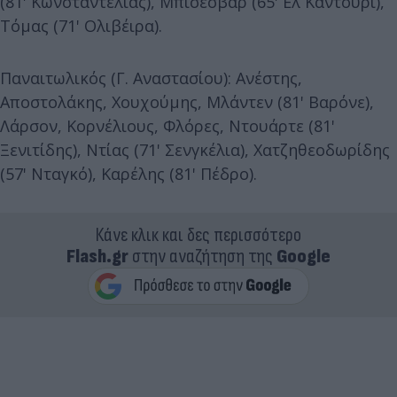
(81' Κωνσταντέλιας), Μπίσεσβαρ (65' Ελ Καντουρί),
Τόμας (71' Ολιβέιρα).
Παναιτωλικός (Γ. Αναστασίου): Ανέστης,
Αποστολάκης, Χουχούμης, Μλάντεν (81' Βαρόνε),
Λάρσον, Κορνέλιους, Φλόρες, Ντουάρτε (81'
Ξενιτίδης), Ντίας (71' Σενγκέλια), Χατζηθεοδωρίδης
(57' Νταγκό), Καρέλης (81' Πέδρο).
Κάνε κλικ και δες περισσότερο
Flash.gr
στην αναζήτηση της
Google