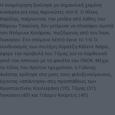
Η αναμέτρηση ξεκίνησε με σημαντική χαμένη
ευκαιρία για τους Αγρινιώτες στο 6’. Ο Νίκος
Καρέλης, παίρνοντας την μπάλα από λάθος του
Μάριου Τσαούση, δεν μπόρεσε να πλασάρει σωστά
τον Ντόμινικ Κοτάρσκι, πιεζόμενος από τον Ίνγκι
Ίνγκασον. Στο επόμενο λεπτό έγινε το 1-0. Ο
συνδυασμός των Λευτέρη Λύρατζη-Κάλεντ Νάρεϊ,
έφερε την προβολή του Τόμας για το παρθενικό
γκολ του Ισπανού με τη φανέλα του ΠΑΟΚ. Μέχρι
το τέλος του πρώτου ημιχρόνου, ο Γιάννης
Ανέστης κράτησε στο ματς τους φιλοξενούμενους,
έχοντας «απάντηση» στις προσπάθειες των
Κωνσταντίνου Κουλιεράκη (19’), Τόμας (31’),
Ίνγκασον (43’) και Γιάσμιν Κούρτιτς (45’).