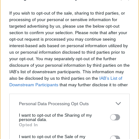
If you wish to opt-out of the sale, sharing to third parties, or
processing of your personal or sensitive information for
targeted advertising by us, please use the below opt-out
section to confirm your selection. Please note that after your
opt-out request is processed you may continue seeing
interest-based ads based on personal information utilized by
us or personal information disclosed to third parties prior to
your opt-out. You may separately opt-out of the further
disclosure of your personal information by third parties on the
IAB’s list of downstream participants. This information may
also be disclosed by us to third parties on the
IAB’s List of
Downstream Participants
that may further disclose it to other
third parties.
Please note that this website/app uses one or more Google
Personal Data Processing Opt Outs
services and may gather and store information including but
not limited to your visit or usage behaviour. You may click to
I want to opt-out of the Sharing of my
personal data.
grant or deny consent to Google and its third-party tags to
Opted In
use your data for below specified purposes in below Google
consent section.
I want to opt-out of the Sale of my