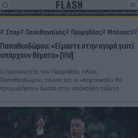
ιδήσεων
Ελλάδα
Πολιτική
Οικονομία
Επιχειρήσεις
Κόσμος
Σπορ
Showbiz
Weekend
Σπορ
Παναθηναϊκός
Προμηθέας
Μπάσκετ
Παπαθεοδώρου: «Είμαστε στην αγορά γιατί
υπάρχουν θέματα» [Vid]
Ο προπονητής του Προμηθέα, Ηλίας
Παπαθεοδώρου, τόνισε ότι οι «πορτοκαλί» θα
προχωρήσουν άμεσα στην απόκτηση παίκτη.