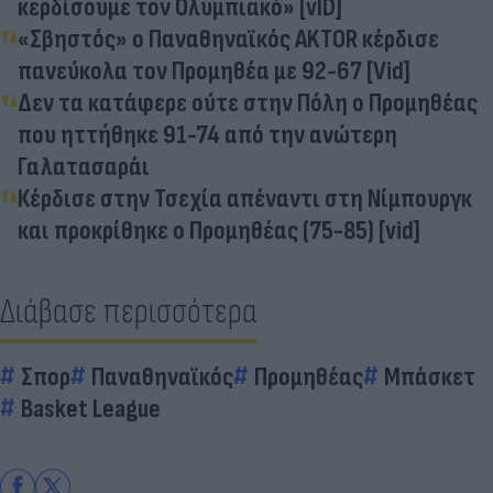
κερδίσουμε τον Ολυμπιακό» [vID]
«Σβηστός» ο Παναθηναϊκός AKTOR κέρδισε
πανεύκολα τον Προμηθέα με 92-67 [Vid]
Δεν τα κατάφερε ούτε στην Πόλη ο Προμηθέας
που ηττήθηκε 91-74 από την ανώτερη
Γαλατασαράι
Κέρδισε στην Τσεχία απέναντι στη Νίμπουργκ
και προκρίθηκε ο Προμηθέας (75-85) [vid]
Διάβασε περισσότερα
Σπορ
Παναθηναϊκός
Προμηθέας
Μπάσκετ
Basket League