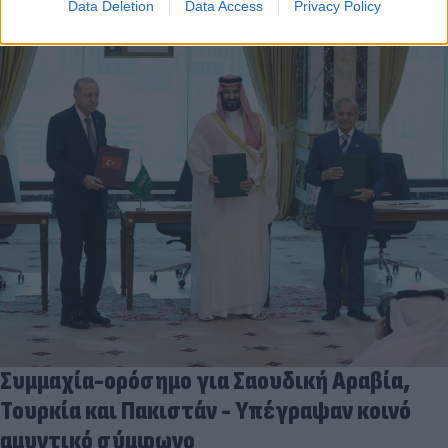
Data Deletion
Data Access
Privacy Policy
Συμμαχία-ορόσημο για Σαουδική Αραβία,
Τουρκία και Πακιστάν - Υπέγραψαν κοινό
αμυντικό σύμφωνο
07.08.2026