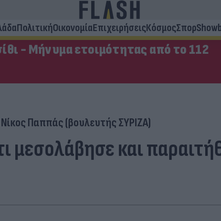
λάδα
Πολιτική
Οικονομία
Επιχειρήσεις
Κόσμος
Σπορ
Showb
ίθι - Μήνυμα ετοιμότητας από το 112
Νίκος Παππάς (βουλευτής ΣΥΡΙΖΑ)
τι μεσολάβησε και παραιτή