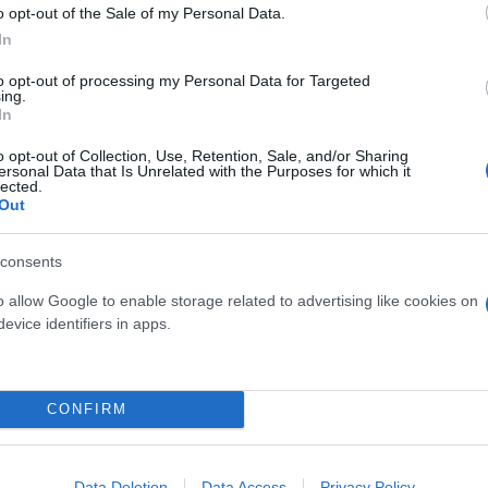
o opt-out of the Sale of my Personal Data.
In
to opt-out of processing my Personal Data for Targeted
ing.
ι πρέπει να πέσουν οι τόνοι και να γίνει πολιτική 
In
ενωμένο αν και όπως είπε είναι λογικό να υπάρχουν
στρατείας, απογοητεύσεις και ενδεχομένως να είναι
o opt-out of Collection, Use, Retention, Sale, and/or Sharing
ersonal Data that Is Unrelated with the Purposes for which it
lected.
Out
consents
o allow Google to enable storage related to advertising like cookies on
evice identifiers in apps.
CONFIRM
Data Deletion
Data Access
Privacy Policy