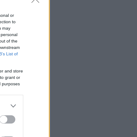
sonal or
ection to
ou may
 personal
out of the
 downstream
B’s List of
er and store
to grant or
ed purposes