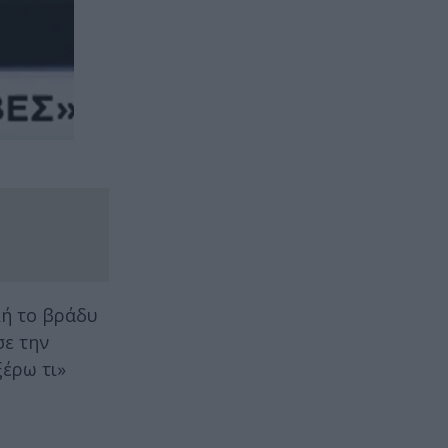
κή το βράδυ
σε την
ξέρω τι»