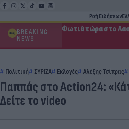
Ροή Ειδήσεων
Ελ
Φωτιά τώρα στο Λασ
BREAKING
NEWS
Πολιτική
ΣΥΡΙΖΑ
Εκλογές
Αλέξης Τσίπρας
Παππάς στο Action24: «Κά
Δείτε το video