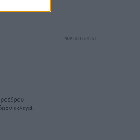
 προέδρου
όσον εκλεγεί