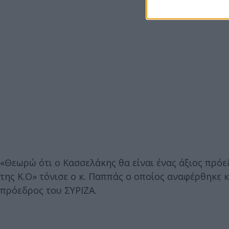
«Θεωρώ ότι ο Κασσελάκης θα είναι ένας άξιος πρό
της Κ.Ο» τόνισε ο κ. Παππάς ο οποίος αναφέρθηκε
πρόεδρος του ΣΥΡΙΖΑ.