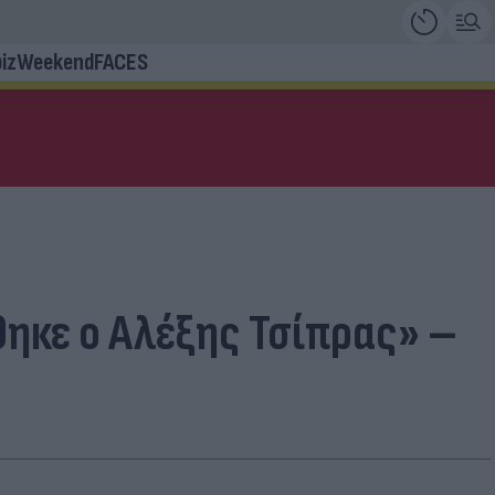
iz
Weekend
FACES
θηκε ο Αλέξης Τσίπρας» –