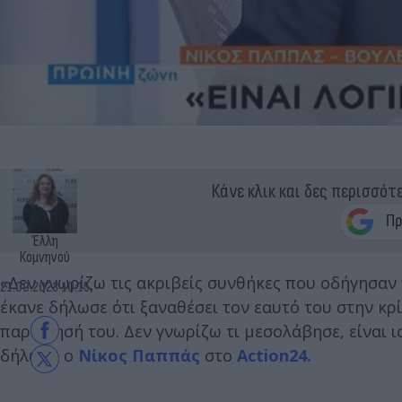
Κάνε κλικ και δες περισσότ
Έλλη
Κομνηνού
«Δεν γνωρίζω τις ακριβείς συνθήκες που οδήγησαν
21.09.2023 10:15
έκανε δήλωσε ότι ξαναθέσει τον εαυτό του στην κ
παραίτησή του. Δεν γνωρίζω τι μεσολάβησε, είναι 
δήλωσε ο
Νίκος Παππάς
στο
Action24.