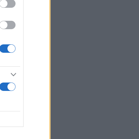
συζήτηση.
 τριβές.
 και στα