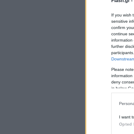
Flash.gr -
If you wish 
sensitive in
confirm you
continue se
information 
further disc
participants
Downstream 
Please note
information 
deny consent
in below Go
Persona
I want t
Opted 