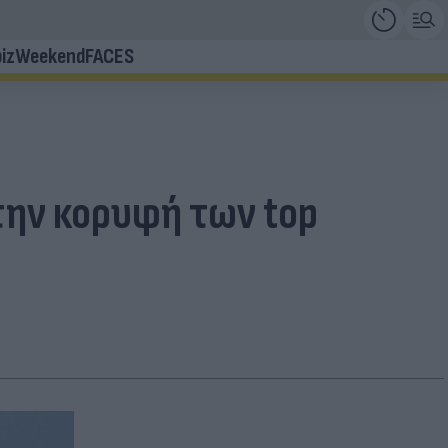
iz
Weekend
FACES
στην κορυφή των top