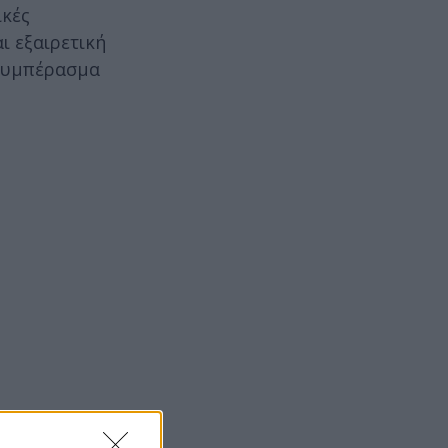
ικές
ι εξαιρετική
 συμπέρασμα