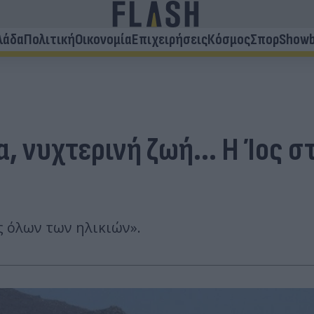
λάδα
Πολιτική
Οικονομία
Επιχειρήσεις
Κόσμος
Σπορ
Showb
α, νυχτερινή ζωή... Η Ίος 
ς όλων των ηλικιών».