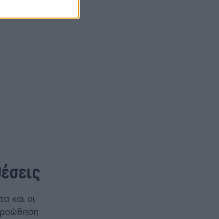
θέσεις
α και οι
 προώθηση