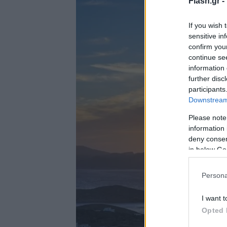
Flash.gr -
If you wish 
sensitive in
confirm you
continue se
information 
further disc
participants
Downstream 
Please note
information 
deny consent
in below Go
Persona
I want t
Opted 