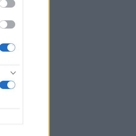
το Αρμπάταξ
α, η Υψηλή
γαλύτερη