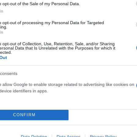
o opt-out of the Sale of my Personal Data.
In
to opt-out of processing my Personal Data for Targeted
ing.
In
o opt-out of Collection, Use, Retention, Sale, and/or Sharing
ersonal Data that Is Unrelated with the Purposes for which it
ισμοί
lected.
Out
λέντο στην Ιταλία, το Αλεντέζου στην Πορτογαλία, 
consents
λία, η Κύπρος, η ιταλική Ριβιέρα κοντά στην Ανκόν
o allow Google to enable storage related to advertising like cookies on
ς.
evice identifiers in apps.
ις των ξένων τουριστών
CONFIRM
per, η Ίος ήταν ανάμεσα στα δέκα νησιά με την με
Data Deletion
Data Access
Privacy Policy