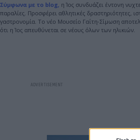
Σύμφωνα με το blog,
η Ίος συνδυάζει έντονη νυχτε
παραλίες. Προσφέρει αθλητικές δραστηριότητες, ισ
γαστρονομία. Το νέο Μουσείο Γαΐτη-Σίμωση αποτελ
ότι η Ίος απευθύνεται σε νέους όλων των ηλικιών.