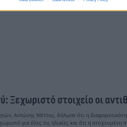
: Ξεχωριστό στοιχείο οι αντι
τών, Αντώνης Μέττος, δήλωσε ότι η διαφορετικότητ
εχωριστό για όλες τις ηλικίες και ότι η στοχευμένη