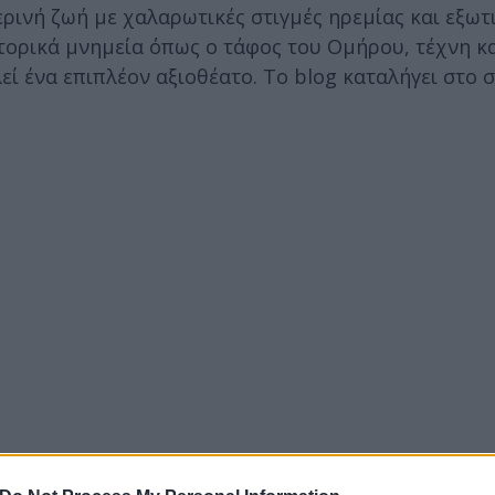
ρινή ζωή με χαλαρωτικές στιγμές ηρεμίας και εξωτ
τορικά μνημεία όπως ο τάφος του Ομήρου, τέχνη κα
εί ένα επιπλέον αξιοθέατο. Το blog καταλήγει στο