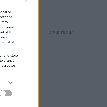
sonal or
ection to
ou may
 personal
out of the
 downstream
B’s List of
er and store
to grant or
ed purposes