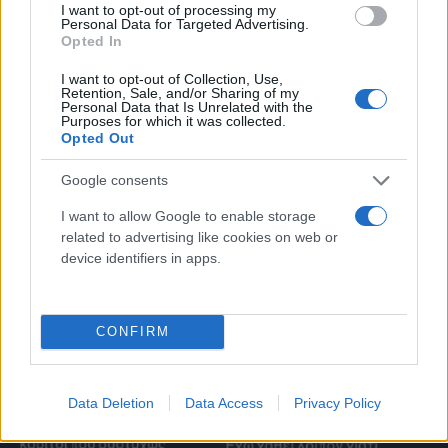
I want to opt-out of processing my
Personal Data for Targeted Advertising.
Opted In
I want to opt-out of Collection, Use,
Retention, Sale, and/or Sharing of my
Personal Data that Is Unrelated with the
Purposes for which it was collected.
Opted Out
Αν είχα στήριξη όμως θα το έκανα είναι κάτι που
αγαπάω πολύ, αλλά το γιατί δεν έχω στήριξη δεν
Google consents
μπορώ να το ξέρω. Σας τα λέω όλα αυτά γιατί εγώ
I want to allow Google to enable storage
είμαι αληθινή, τα δείχνω και τα λέω όλα και γιατί
related to advertising like cookies on web or
κάθε μέρα με ρωτάει ο κόσμος πού είσαι, πού
device identifiers in apps.
χάθηκες και γιατί δεν σε βλέπουμε».
CONFIRM
Data Deletion
Data Access
Privacy Policy