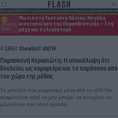
ιδήσεων
Ελλάδα
Πολιτική
Οικονομία
Επιχειρήσεις
Κόσμος
Σπορ
Showbiz
Weekend
Φωτιά στη Γαστούνη Ηλείας: Μεγάλη
κινητοποίηση της Πυροσβεστικής – Στη
BREAKING
μάχη και 3 ελικόπτερα
NEWS
LIFE
Showbiz
GNTM
Παρασκευή Κερασιώτη: Η αποκάλυψη ότι
δουλεύει ως καμαριέρα και το παράπονο από
τον χώρο της μόδας
Το μοντέλο που γνωρίσαμε μέσα από το «GNTM»
αναρωτιέται γιατί να μην μπορεί να συνεχίσει το
μόντελινγκ που τόσο αγαπάει.