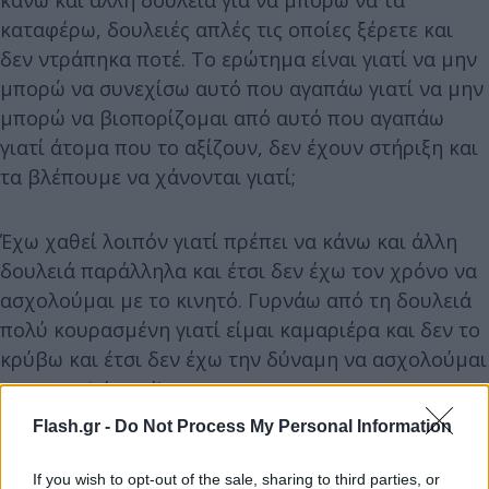
καταφέρω, δουλειές απλές τις οποίες ξέρετε και
δεν ντράπηκα ποτέ. Το ερώτημα είναι γιατί να μην
μπορώ να συνεχίσω αυτό που αγαπάω γιατί να μην
μπορώ να βιοπορίζομαι από αυτό που αγαπάω
γιατί άτομα που το αξίζουν, δεν έχουν στήριξη και
τα βλέπουμε να χάνονται γιατί;
Έχω χαθεί λοιπόν γιατί πρέπει να κάνω και άλλη
δουλειά παράλληλα και έτσι δεν έχω τον χρόνο να
ασχολούμαι με το κινητό. Γυρνάω από τη δουλειά
πολύ κουρασμένη γιατί είμαι καμαριέρα και δεν το
κρύβω και έτσι δεν έχω την δύναμη να ασχολούμαι
με τα social media.
Flash.gr -
Do Not Process My Personal Information
If you wish to opt-out of the sale, sharing to third parties, or