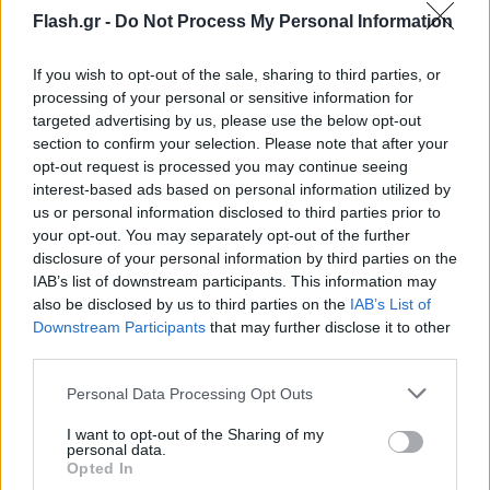
Flash.gr -
Do Not Process My Personal Information
παρατείνεται μέχρι και 26-01-2024, και
στη Δημοτική Κοινότητα Περιβλέπτου της
If you wish to opt-out of the sale, sharing to third parties, or
Δημοτικής Ενότητας Φερών του Δήμου Ρήγα
processing of your personal or sensitive information for
targeted advertising by us, please use the below opt-out
Φεραίου της Περιφερειακής Ενότητας
section to confirm your selection. Please note that after your
Μαγνησίας και Σποράδων της Περιφέρειας
opt-out request is processed you may continue seeing
Θεσσαλίας, η καταβολή των βεβαιωμένων
interest-based ads based on personal information utilized by
οφειλών παρατείνεται μέχρι και 27-01-2024.
us or personal information disclosed to third parties prior to
your opt-out. You may separately opt-out of the further
disclosure of your personal information by third parties on the
Οι δόσεις ρυθμίσεων τμηματικής καταβολής που
IAB’s list of downstream participants. This information may
λήγουν μέχρι τις ως άνω ημερομηνίες
also be disclosed by us to third parties on the
IAB’s List of
παρατείνονται μετά το πέρας του προγράμματος
Downstream Participants
that may further disclose it to other
third parties.
ρύθμισης. Η πρώτη δόση της ρύθμισης από εκείνες
τις δόσεις για τις οποίες χορηγείται παράταση
Please note that this website/app uses one or more Google
Personal Data Processing Opt Outs
καταβολής καταβάλλεται την τελευταία εργάσιμη
services and may gather and store information including but
not limited to your visit or usage behaviour. You may click to
I want to opt-out of the Sharing of my
ημέρα του επόμενου μήνα της τελευταίας δόσης
personal data.
grant or deny consent to Google and its third-party tags to
Opted In
του προγράμματος ρύθμισης τμηματικής
use your data for below specified purposes in below Google