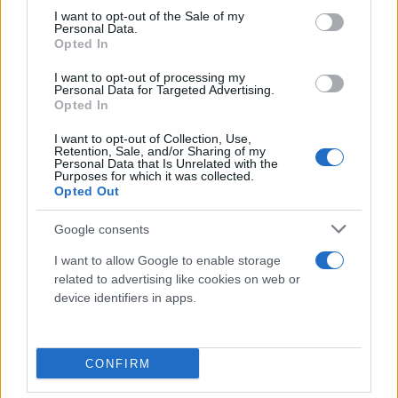
καταβολής. Οι επόμενες παραταθείσες δόσεις
consent section.
I want to opt-out of the Sale of my
Personal Data.
καταβάλλονται έως την τελευταία εργάσιμη ημέρα
Opted In
των επόμενων μηνών από την καταληκτική
I want to opt-out of processing my
ημερομηνία καταβολής της πρώτης παραταθείσας.
Personal Data for Targeted Advertising.
Η συνολική διάρκεια για τις ρυθμίσεις αυτές
Opted In
παρατείνεται κατά τους μήνες της χορηγηθείσας
I want to opt-out of Collection, Use,
Retention, Sale, and/or Sharing of my
παράτασης.
Personal Data that Is Unrelated with the
Purposes for which it was collected.
Opted Out
Τέλος, όσα από τα ανωτέρω πρόσωπα έχουν τις
προϋποθέσεις, σύμφωνα με το άρθρο 3 του
Google consents
ν.5036/2023, να προβούν στην αναβίωση των
I want to allow Google to enable storage
ευεργετικών ρυθμίσεων των 120 δόσεων και των 72
related to advertising like cookies on web or
device identifiers in apps.
δόσεων, η προθεσμία για την υπαγωγή τους σε
αυτές παρατείνεται μέχρι και την 31η Αυγούστου
2023.
CONFIRM