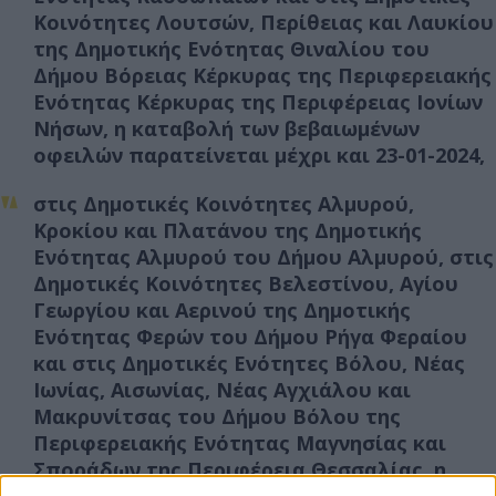
Κοινότητες Λουτσών, Περίθειας και Λαυκίου
της Δημοτικής Ενότητας Θιναλίου του
Δήμου Βόρειας Κέρκυρας της Περιφερειακής
Ενότητας Κέρκυρας της Περιφέρειας Ιονίων
Νήσων, η καταβολή των βεβαιωμένων
οφειλών παρατείνεται μέχρι και 23-01-2024,
στις Δημοτικές Κοινότητες Αλμυρού,
Κροκίου και Πλατάνου της Δημοτικής
Ενότητας Αλμυρού του Δήμου Αλμυρού, στις
Δημοτικές Κοινότητες Βελεστίνου, Αγίου
Γεωργίου και Αερινού της Δημοτικής
Ενότητας Φερών του Δήμου Ρήγα Φεραίου
και στις Δημοτικές Ενότητες Βόλου, Νέας
Ιωνίας, Αισωνίας, Νέας Αγχιάλου και
Μακρυνίτσας του Δήμου Βόλου της
Περιφερειακής Ενότητας Μαγνησίας και
Σποράδων της Περιφέρεια Θεσσαλίας, η
καταβολή των βεβαιωμένων οφειλών