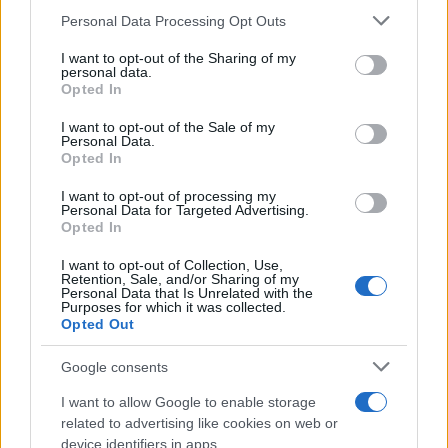
Please note that this website/app uses one or more Google
Personal Data Processing Opt Outs
Λύκεια πότε ανοίγουν: Την Παρασκευή η
services and may gather and store information including but
not limited to your visit or usage behaviour. You may click to
I want to opt-out of the Sharing of my
εισήγηση των ειδικών - Προς παράταση το
personal data.
grant or deny consent to Google and its third-party tags to
lockdown [vids]
Opted In
use your data for below specified purposes in below Google
consent section.
Μαρία
I want to opt-out of the Sale of my
21.01.2021 22:14
Personal Data.
Ευσταθίου
Opted In
I want to opt-out of processing my
Personal Data for Targeted Advertising.
Opted In
I want to opt-out of Collection, Use,
Retention, Sale, and/or Sharing of my
Personal Data that Is Unrelated with the
Purposes for which it was collected.
Opted Out
Google consents
I want to allow Google to enable storage
Σπερχειάδα lockdown: Παρατείνεται μέχρι 18
related to advertising like cookies on web or
device identifiers in apps.