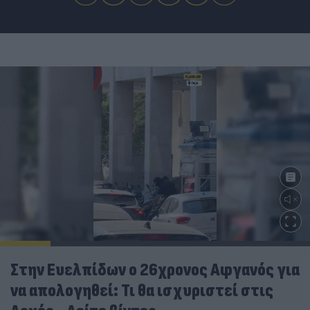
Στην Ευελπίδων ο 26χρονος Αφγανός για
να απολογηθεί: Τι θα ισχυριστεί στις