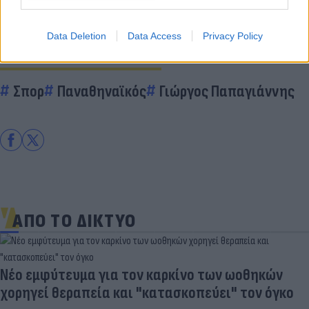
Data Deletion
Data Access
Privacy Policy
Διάβασε περισσότερα
Σπορ
Παναθηναϊκός
Γιώργος Παπαγιάννης
ΑΠΟ ΤΟ ΔΙΚΤΥΟ
Νέο εμφύτευμα για τον καρκίνο των ωοθηκών
χορηγεί θεραπεία και "κατασκοπεύει" τον όγκο