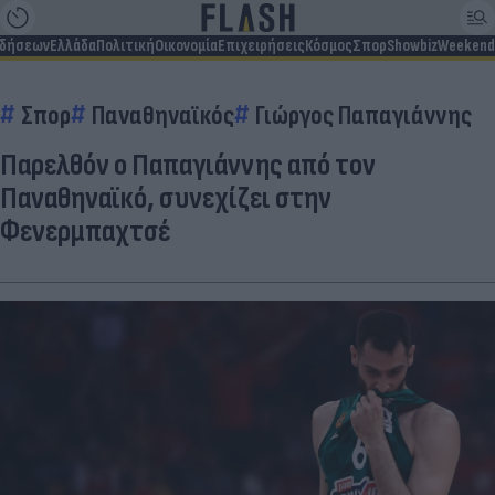
ιδήσεων
Ελλάδα
Πολιτική
Οικονομία
Επιχειρήσεις
Κόσμος
Σπορ
Showbiz
Weekend
Σπορ
Παναθηναϊκός
Γιώργος Παπαγιάννης
Παρελθόν ο Παπαγιάννης από τον
Παναθηναϊκό, συνεχίζει στην
Φενερμπαχτσέ