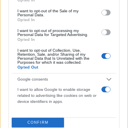
use your data for below specified purposes in below Google
consent section.
I want to opt-out of the Sale of my
Personal Data.
Opted In
I want to opt-out of processing my
Personal Data for Targeted Advertising.
Opted In
I want to opt-out of Collection, Use,
Retention, Sale, and/or Sharing of my
Personal Data that Is Unrelated with the
Purposes for which it was collected.
Ο Παναθηναϊκός πλέον κινείται για την απόκτηση
Opted Out
σέντερ και θέλει να κλείσει άμεσα το θέμα.
Google consents
I want to allow Google to enable storage
Κάνε κλικ και δες περισσότερο
related to advertising like cookies on web or
Flash.gr
στην αναζήτηση της
Google
device identifiers in apps.
CONFIRM