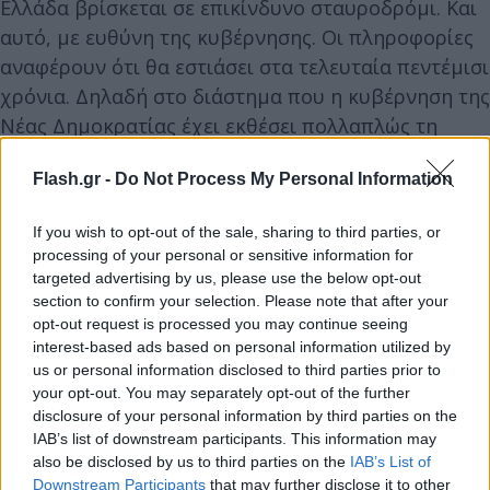
Ελλάδα βρίσκεται σε επικίνδυνο σταυροδρόμι. Και
αυτό, με ευθύνη της κυβέρνησης. Οι πληροφορίες
αναφέρουν ότι θα εστιάσει στα τελευταία πεντέμισι
χρόνια. Δηλαδή στο διάστημα που η κυβέρνηση της
Νέας Δημοκρατίας έχει εκθέσει πολλαπλώς τη
χώρα σε οικονομικούς αλλά και σε γεωπολιτικούς
Flash.gr -
Do Not Process My Personal Information
κινδύνους – όπως εκείνος εκτιμά.
If you wish to opt-out of the sale, sharing to third parties, or
Θα σημειώσει ότι δεν αξιοποίησε τη
processing of your personal or sensitive information for
σταθεροποίηση της οικονομίας μετά την έξοδο από
targeted advertising by us, please use the below opt-out
section to confirm your selection. Please note that after your
τα μνημόνια για τις αναγκαίες μεταρρυθμίσεις και
opt-out request is processed you may continue seeing
την αλλαγή του παραγωγικού μοντέλου, ενώ́ θα
interest-based ads based on personal information utilized by
υποστηρίξει πως άφησε να πάει χαμένη η μεγάλη
us or personal information disclosed to third parties prior to
ευκαιρία του Ταμείου Ανάπτυξης.
your opt-out. You may separately opt-out of the further
disclosure of your personal information by third parties on the
IAB’s list of downstream participants. This information may
Το κυριότερο όμως είναι ότι χειρίστηκε
also be disclosed by us to third parties on the
IAB’s List of
Downstream Participants
that may further disclose it to other