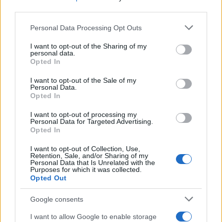
καταστροφικά το ουκρανικό. Για αυτό, άλλωστε, θα
third parties.
παρέμβει και θα ζητήσει την αλλαγή στρατηγικής.
Κάτι που θεωρεί ότι είναι επιβεβλημένο και θα
Please note that this website/app uses one or more Google
Personal Data Processing Opt Outs
services and may gather and store information including but
πρέπει να γίνει άμεσα. Προφανώς και θα αναφέρει
not limited to your visit or usage behaviour. You may click to
I want to opt-out of the Sharing of my
ότι αυτή την αλλαγή πορείας δεν μπορεί να την
personal data.
grant or deny consent to Google and its third-party tags to
Opted In
επιτύχει η παρούσα κυβέρνηση.
use your data for below specified purposes in below Google
consent section.
I want to opt-out of the Sale of my
Personal Data.
Opted In
I want to opt-out of processing my
Personal Data for Targeted Advertising.
Opted In
I want to opt-out of Collection, Use,
Retention, Sale, and/or Sharing of my
Personal Data that Is Unrelated with the
Purposes for which it was collected.
Opted Out
Google consents
I want to allow Google to enable storage