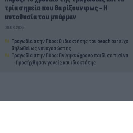
τρία σημεία που θα ρίξουν φως - Η
αυτοθυσία του μπάρμαν
08.08.2026
Τραγωδία στην Πάρο: Ο ιδιοκτήτης του beach bar είχε
δηλωθεί ως ναυαγοσώστης
Τραγωδία στην Πάρο: Πνίγηκε 4χρονο παιδί σε πισίνα
– Προσήχθησαν γονείς και ιδιοκτήτης