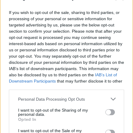
If you wish to opt-out of the sale, sharing to third parties, or
processing of your personal or sensitive information for
Παναθηναϊκός - ΤΣΣΚΑ 1948 1-1: «Κόλλησε» στην
targeted advertising by us, please use the below opt-out
ισοπαλία και πάει Σόφια για την πρόκριση το
section to confirm your selection. Please note that after your
«τριφύλλι»
opt-out request is processed you may continue seeing
interest-based ads based on personal information utilized by
05.08.2026
ΚΏΣΤΑΣ ΜΠΑΤΖΏΝΗΣ
us or personal information disclosed to third parties prior to
your opt-out. You may separately opt-out of the further
disclosure of your personal information by third parties on the
IAB’s list of downstream participants. This information may
also be disclosed by us to third parties on the
IAB’s List of
Downstream Participants
that may further disclose it to other
third parties.
Please note that this website/app uses one or more Google
Personal Data Processing Opt Outs
services and may gather and store information including but
not limited to your visit or usage behaviour. You may click to
I want to opt-out of the Sharing of my
personal data.
grant or deny consent to Google and its third-party tags to
Opted In
use your data for below specified purposes in below Google
consent section.
I want to opt-out of the Sale of my