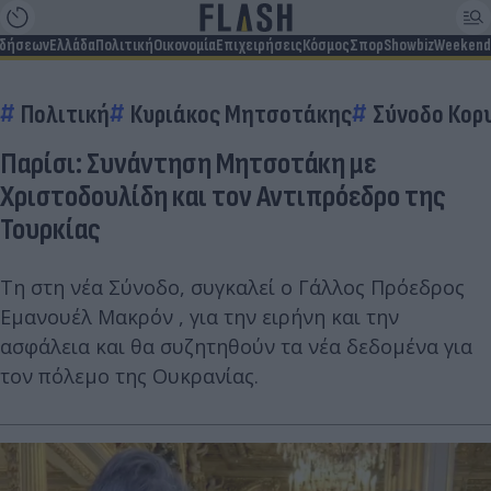
ιδήσεων
Ελλάδα
Πολιτική
Οικονομία
Επιχειρήσεις
Κόσμος
Σπορ
Showbiz
Weekend
Πολιτική
Κυριάκος Μητσοτάκης
Σύνοδο Κορ
Παρίσι: Συνάντηση Μητσοτάκη με
Χριστοδουλίδη και τον Αντιπρόεδρο της
Τουρκίας
Τη στη νέα Σύνοδο, συγκαλεί ο Γάλλος Πρόεδρος
Εμανουέλ Μακρόν , για την ειρήνη και την
ασφάλεια και θα συζητηθούν τα νέα δεδομένα για
τον πόλεμο της Ουκρανίας.