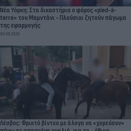
Νέα Υόρκη: Στα δικαστήρια ο φόρος «pied-à-
terre» του Μαμντάνι - Πλούσιοι ζητούν πάγωμα
της εφαρμογής
09.08.2026
Λέσβος: Φρικτό βίντεο με άλογα να «χορεύουν»
πάνω σε σπασμένα γυαλιά, για το... έθιμο