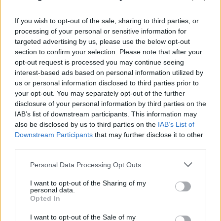
If you wish to opt-out of the sale, sharing to third parties, or
processing of your personal or sensitive information for
targeted advertising by us, please use the below opt-out
section to confirm your selection. Please note that after your
opt-out request is processed you may continue seeing
interest-based ads based on personal information utilized by
us or personal information disclosed to third parties prior to
your opt-out. You may separately opt-out of the further
disclosure of your personal information by third parties on the
IAB’s list of downstream participants. This information may
also be disclosed by us to third parties on the
IAB’s List of
Downstream Participants
that may further disclose it to other
third parties.
Please note that this website/app uses one or more Google
Personal Data Processing Opt Outs
services and may gather and store information including but
not limited to your visit or usage behaviour. You may click to
I want to opt-out of the Sharing of my
personal data.
grant or deny consent to Google and its third-party tags to
Μήλος: «Πάρκαρε» ελικόπτερο στο
Opted In
use your data for below specified purposes in below Google
Σαρακήνικο και πήγε για μπάνιο με την
consent section.
I want to opt-out of the Sale of my