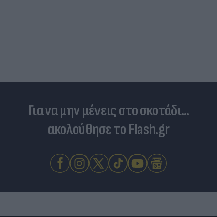
Στη «δίνη» του υπερτουρισμού τα Κουφονήσια:
Από «απάτητος» παράδεισος σε... κοσμοπολίτικο
νησί
Για να μην μένεις στο σκοτάδι...
ακολούθησε το Flash.gr