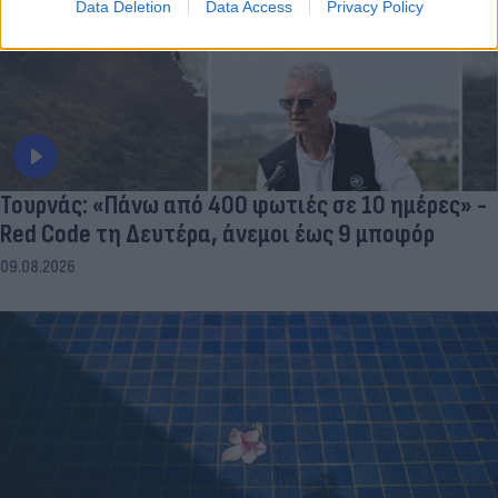
Data Deletion
Data Access
Privacy Policy
Τουρνάς: «Πάνω από 400 φωτιές σε 10 ημέρες» -
Red Code τη Δευτέρα, άνεμοι έως 9 μποφόρ
09.08.2026