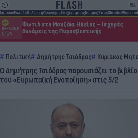
ιδήσεων
Ελλάδα
Πολιτική
Οικονομία
Επιχειρήσεις
Κόσμος
Σπορ
Showbiz
Weekend
Φωτιά στο Μουζάκι Ηλείας – Ισχυρές
BREAKING
δυνάμεις της Πυροσβεστικής
NEWS
Πολιτική
Δημήτρης Τσιόδρας
Κυριάκος Μητ
Ο Δημήτρης Τσιόδρας παρουσιάζει το βιβλίο
του «Ευρωπαϊκή Ενοποίηση» στις 5/2