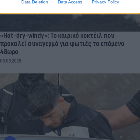
Data Deletion
Data Access
Privacy Policy
«Hot-dry-windy»: Το καιρικό κοκτέιλ που
προκαλεί συναγερμό για φωτιές το επόμενο
48ωρο
08.08.2026