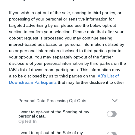
If you wish to opt-out of the sale, sharing to third parties, or
processing of your personal or sensitive information for
targeted advertising by us, please use the below opt-out
section to confirm your selection. Please note that after your
opt-out request is processed you may continue seeing
interest-based ads based on personal information utilized by
us or personal information disclosed to third parties prior to
your opt-out. You may separately opt-out of the further
disclosure of your personal information by third parties on the
IAB’s list of downstream participants. This information may
also be disclosed by us to third parties on the
IAB’s List of
Downstream Participants
that may further disclose it to other
third parties.
Προκλητικός Φιντάν για το Κυπριακό: «Η
Please note that this website/app uses one or more Google
Personal Data Processing Opt Outs
services and may gather and store information including but
ειρήνη οφείλεται στους Τούρκους
not limited to your visit or usage behaviour. You may click to
I want to opt-out of the Sharing of my
personal data.
στρατιώτες»
grant or deny consent to Google and its third-party tags to
Opted In
use your data for below specified purposes in below Google
08.08.2026
consent section.
I want to opt-out of the Sale of my