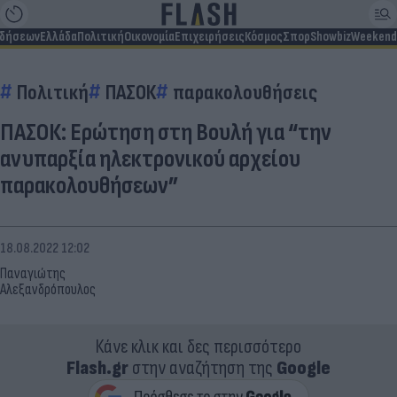
ιδήσεων
Ελλάδα
Πολιτική
Οικονομία
Επιχειρήσεις
Κόσμος
Σπορ
Showbiz
Weekend
Πολιτική
ΠΑΣΟΚ
παρακολουθήσεις
ΠΑΣΟΚ: Ερώτηση στη Βουλή για “την
ανυπαρξία ηλεκτρονικού αρχείου
παρακολουθήσεων”
18.08.2022 12:02
Παναγιώτης
Αλεξανδρόπουλος
Κάνε κλικ και δες περισσότερο
Flash.gr
στην αναζήτηση της
Google