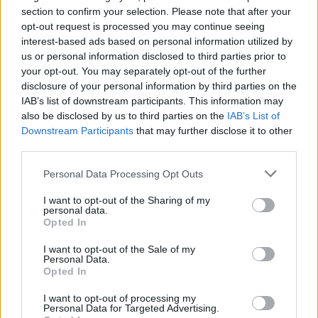
section to confirm your selection. Please note that after your
opt-out request is processed you may continue seeing
Δεδομένων δημοσιευμάτων του προηγούμενου
interest-based ads based on personal information utilized by
διαστήματος σύμφωνα με τα οποία εταιρείες
us or personal information disclosed to third parties prior to
your opt-out. You may separately opt-out of the further
σχετιζόμενες και με τη διάθεση του
disclosure of your personal information by third parties on the
κατασκοπευτικού λογισμικού Predator στην
IAB’s list of downstream participants. This information may
Ελλάδα, είχαν συμβάσεις με την ΕΛ.ΑΣ., η εν λόγω
also be disclosed by us to third parties on the
IAB’s List of
αντικατάσταση δημιουργεί ερωτηματικά επί των
Downstream Participants
that may further disclose it to other
third parties.
οποίων θα αναζητηθούν απαντήσεις».
Please note that this website/app uses one or more Google
Personal Data Processing Opt Outs
services and may gather and store information including but
not limited to your visit or usage behaviour. You may click to
I want to opt-out of the Sharing of my
personal data.
grant or deny consent to Google and its third-party tags to
Opted In
use your data for below specified purposes in below Google
consent section.
I want to opt-out of the Sale of my
Personal Data.
Opted In
I want to opt-out of processing my
Personal Data for Targeted Advertising.