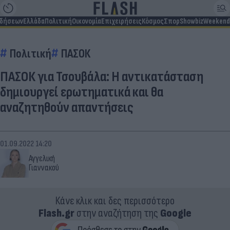
ιδήσεων
Ελλάδα
Πολιτική
Οικονομία
Επιχειρήσεις
Κόσμος
Σπορ
Showbiz
Weekend
Πολιτική
ΠΑΣΟΚ
ΠΑΣΟΚ για Τσουβάλα: Η αντικατάσταση
δημιουργεί ερωτηματικά και θα
αναζητηθούν απαντήσεις
01.09.2022 14:20
Αγγελική
Γιαννακού
Κάνε κλικ και δες περισσότερο
Flash.gr
στην αναζήτηση της
Google