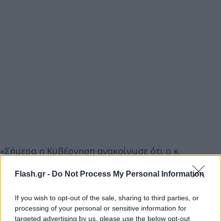
«Σήμερα η Κυβέρνηση ανακοίνωσε ότι ο κ.
Κωνσταντίνος Τσουβάλας, Αρχηγός της ΕΛ.ΑΣ. στην
Flash.gr -
Do Not Process My Personal Information
τραγωδία στο Μάτι επί διακυβέρνησης ΣΥΡΙΖΑ-
ΑΝΕΛ και Γενικός Γραμματέας του Υπουργείου
If you wish to opt-out of the sale, sharing to third parties, or
Προστασίας του Πολίτη επί διακυβέρνησης ΝΔ,
processing of your personal or sensitive information for
αντικαθίσταται.
targeted advertising by us, please use the below opt-out