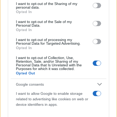
not limited to your visit or usage behaviour. You may click to
I want to opt-out of the Sharing of my
personal data.
grant or deny consent to Google and its third-party tags to
Opted In
use your data for below specified purposes in below Google
consent section.
I want to opt-out of the Sale of my
Personal Data.
Opted In
I want to opt-out of processing my
Personal Data for Targeted Advertising.
Opted In
I want to opt-out of Collection, Use,
«Σε συνέχεια του, από 22.08.2022, αιτήματός μας
Retention, Sale, and/or Sharing of my
Personal Data that Is Unrelated with the
για τη σύγκληση της Επιτροπής Θεσμών και
Purposes for which it was collected.
Opted Out
Διαφάνειας και την κλήση σε ακρόαση όλων των
εμπλεκόμενων προσώπων στην υπόθεση της
Google consents
παρακολούθησης του προσωπικού τηλεφώνου του
I want to allow Google to enable storage
Προέδρου του ΠΑ.ΣΟ.Κ. Κινήματος Αλλαγής κ. Ν.
related to advertising like cookies on web or
Ανδρουλάκη, όπως αυτή ορίστηκε για αύριο 1η
device identifiers in apps.
Σεπτεμβρίου 2022, ζητούμε συμπληρωματικά να