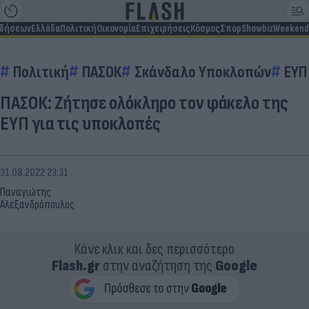
ιδήσεων
Ελλάδα
Πολιτική
Οικονομία
Επιχειρήσεις
Κόσμος
Σπορ
Showbiz
Weekend
Πολιτική
ΠΑΣΟΚ
Σκάνδαλο Υποκλοπών
ΕΥΠ
ΠΑΣΟΚ: Ζήτησε ολόκληρο τον φάκελο της
ΕΥΠ για τις υποκλοπές
31.08.2022 23:31
Παναγιώτης
Αλεξανδρόπουλος
Κάνε κλικ και δες περισσότερο
Flash.gr
στην αναζήτηση της
Google