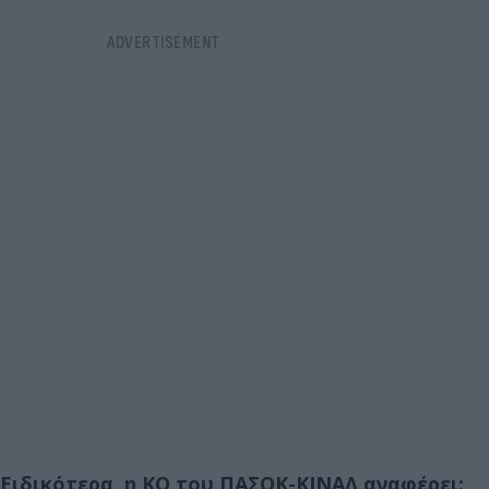
Ειδικότερα, η ΚΟ του ΠΑΣΟΚ-ΚΙΝΑΛ αναφέρει: