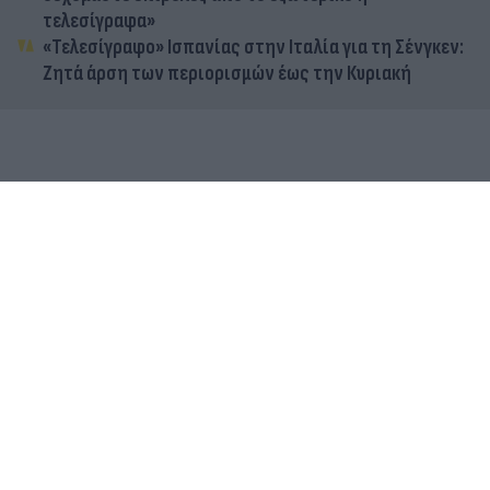
τελεσίγραφα»
«Τελεσίγραφο» Ισπανίας στην Ιταλία για τη Σένγκεν:
Ζητά άρση των περιορισμών έως την Κυριακή