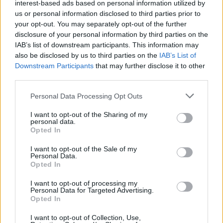
interest-based ads based on personal information utilized by
συνέβαινε πήγε να τον σταματήσει και ο δράστης
us or personal information disclosed to third parties prior to
αρπάζοντας πυροσβεστήρα επιχείρησε να
your opt-out. You may separately opt-out of the further
disclosure of your personal information by third parties on the
χτυπήσει το νοσηλευτή.
IAB’s list of downstream participants. This information may
also be disclosed by us to third parties on the
IAB’s List of
Στην συνέχεια έφυγε τρέχοντας για να μην
Downstream Participants
that may further disclose it to other
third parties.
συλληφθεί. Να σημειωθεί πως η τραυματισμένη
γυναίκα μεταφέρθηκε στο νοσοκομείο Ρίου , όπου
Please note that this website/app uses one or more Google
Personal Data Processing Opt Outs
services and may gather and store information including but
και νοσηλεύεται.
not limited to your visit or usage behaviour. You may click to
I want to opt-out of the Sharing of my
personal data.
grant or deny consent to Google and its third-party tags to
Opted In
use your data for below specified purposes in below Google
consent section.
I want to opt-out of the Sale of my
Personal Data.
Opted In
I want to opt-out of processing my
Personal Data for Targeted Advertising.
Opted In
I want to opt-out of Collection, Use,