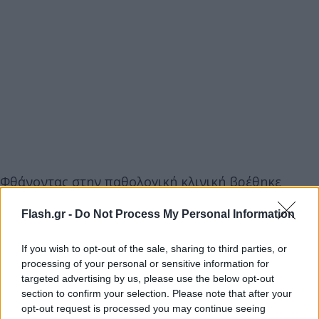
Φθάνοντας στην παθολογική κλινική βρέθηκε
μπροστά σε νοσηλεύτρια , η οποία του εξήγησε
Flash.gr -
Do Not Process My Personal Information
πως δεν επιτρεπόταν το επισκεπτήριο , καθώς οι
ασθενείς αναπαύονταν. Σε έξαλλη κατάσταση ο
If you wish to opt-out of the sale, sharing to third parties, or
άνδρας άρχισε να χτυπά με βαναυσότητα τη
processing of your personal or sensitive information for
νοσηλεύτρια, ενώ την έσπρωξε με δύναμη και την
targeted advertising by us, please use the below opt-out
section to confirm your selection. Please note that after your
πέταξε στον τοίχο , με αποτέλεσμα να την
opt-out request is processed you may continue seeing
τραυματίσει. Βλέποντας συνάδελφός της τι