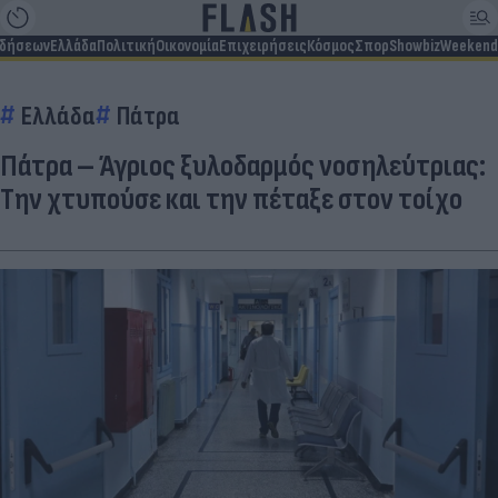
ιδήσεων
Ελλάδα
Πολιτική
Οικονομία
Επιχειρήσεις
Κόσμος
Σπορ
Showbiz
Weekend
Ελλάδα
Πάτρα
Πάτρα – Άγριος ξυλοδαρμός νοσηλεύτριας:
Την χτυπούσε και την πέταξε στον τοίχο