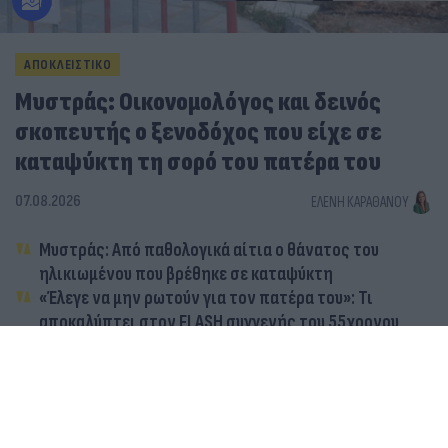
ΑΠΟΚΛΕΙΣΤΙΚΟ
Μυστράς: Οικονομολόγος και δεινός
σκοπευτής ο ξενοδόχος που είχε σε
καταψύκτη τη σορό του πατέρα του
07.08.2026
ΕΛΈΝΗ ΚΑΡΑΘΆΝΟΥ
Μυστράς: Από παθολογικά αίτια ο θάνατος του
ηλικιωμένου που βρέθηκε σε καταψύκτη
«Έλεγε να μην ρωτούν για τον πατέρα του»: Τι
αποκαλύπτει στον FLASH συγγενής του 55χρονου
ξενοδόχου