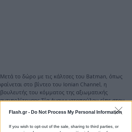
Μετά το δώρο με τις κάλτσες του Batman, όπως
φαίνεται στο βίντεο του Ionian Channel, η
βουλευτής του κόμματος της αξιωματικής
αντιπολίτευσης Σία Αναγνωστοπούλου είπε στον
Στέφανο Κασσελάκη ότι «εμείς οι παλιοί αριστεροί
Flash.gr -
Do Not Process My Personal Information
κουραζόμαστε» και ο νέος αρχηγός του ΣΥΡΙΖΑ της
πρόσφερε ενεργειακό ποτό για να πάρει δυνάμεις.
If you wish to opt-out of the sale, sharing to third parties, or