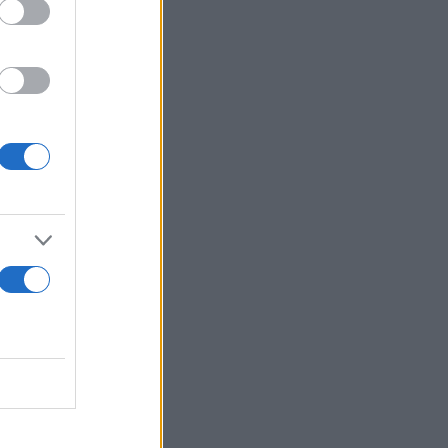
πο, ενώ ο
ας ακέραιος
δια και
ρήφανος που