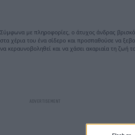
Σύμφωνα με πληροφορίες, ο άτυχος άνδρας βρισκότα
στα χέρια του ένα σίδερο και προσπαθούσε να ξεβ
να κεραυνοβοληθεί και να χάσει ακαριαία τη ζωή το