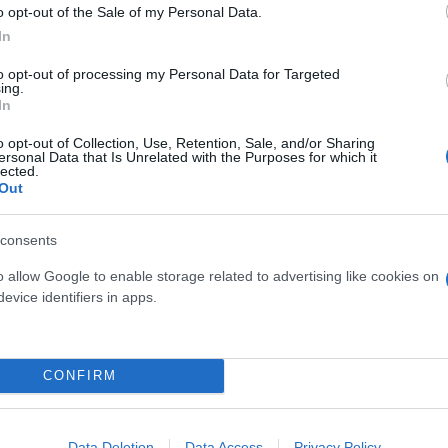
o opt-out of the Sale of my Personal Data.
In
to opt-out of processing my Personal Data for Targeted
υν λόγο για έναν εργατικό και χαμογελαστό άνθρω
ing.
ς Τσίτσικας δήλωσε στο tempo24: «Ένας φίλος, έν
In
αιδί δεν είναι πια μαζί μας. Η μοίρα είχε άλλα σχε
o opt-out of Collection, Use, Retention, Sale, and/or Sharing
ersonal Data that Is Unrelated with the Purposes for which it
ναι ελαφρύ το χώμα που θα σε σκεπάσει. Νιώθω υπε
lected.
Out
consents
ερο
Flash.gr
στην αναζήτηση της
Google
o allow Google to enable storage related to advertising like cookies on
evice identifiers in apps.
CONFIRM
Data Deletion
Data Access
Privacy Policy