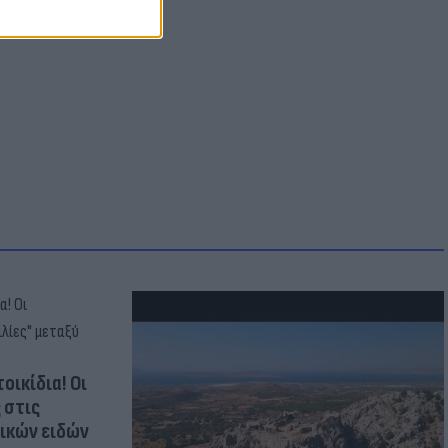
οικίδια! Οι
 στις
τικών ειδών