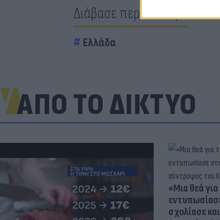
Διάβασε περισσότερα
Ελλάδα
ΑΠΟ ΤΟ ΔΙΚΤΥΟ
«Μια θεά για 
εντυπωσίασε
σχολίασε κα