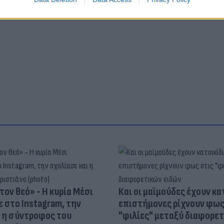
τον θεό» - Η κυρία Μέσι
Και οι μαϊμούδες έχουν κατ
 στο Instagram, την
επιστήμονες ρίχνουν φως
ι η σύντροφος του
"φιλίες" μεταξύ διαφορε