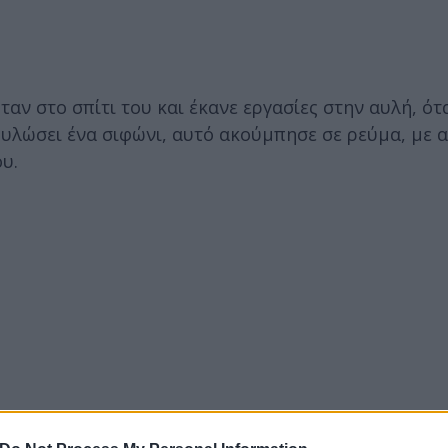
ν στο σπίτι του και έκανε εργασίες στην αυλή, ότ
ουλώσει ένα σιφώνι, αυτό ακούμπησε σε ρεύμα, με 
υ.