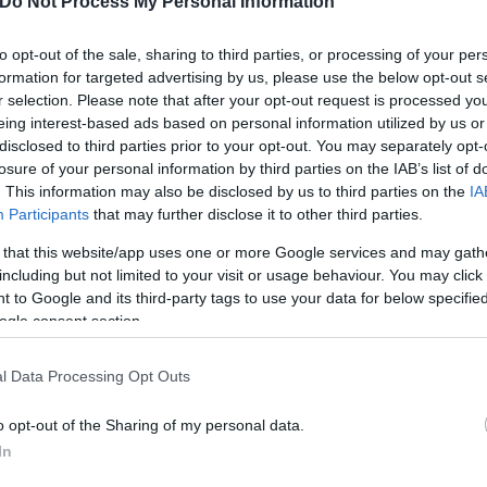
Do Not Process My Personal Information
to opt-out of the sale, sharing to third parties, or processing of your per
άτυχο άνδρα βρήκε η γυναίκα του λιγα λεπτά αργότ
formation for targeted advertising by us, please use the below opt-out s
.
r selection. Please note that after your opt-out request is processed y
eing interest-based ads based on personal information utilized by us or
disclosed to third parties prior to your opt-out. You may separately opt-
φήνει πίσω του δύο ανήλικα παιδιά, ένα κορίτσι 1
losure of your personal information by third parties on the IAB’s list of
. This information may also be disclosed by us to third parties on the
IA
Participants
that may further disclose it to other third parties.
 that this website/app uses one or more Google services and may gath
including but not limited to your visit or usage behaviour. You may click 
 to Google and its third-party tags to use your data for below specifi
ogle consent section.
l Data Processing Opt Outs
o opt-out of the Sharing of my personal data.
In