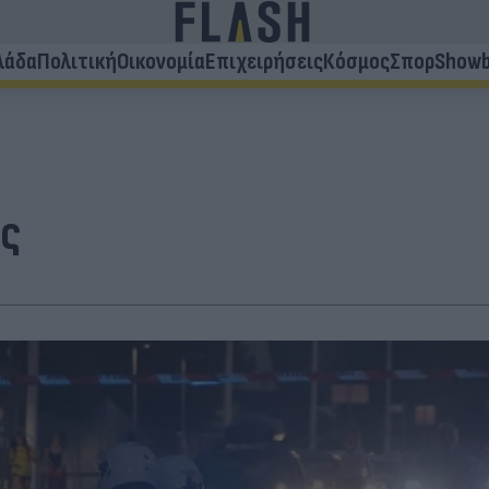
λάδα
Πολιτική
Οικονομία
Επιχειρήσεις
Κόσμος
Σπορ
Showb
ός