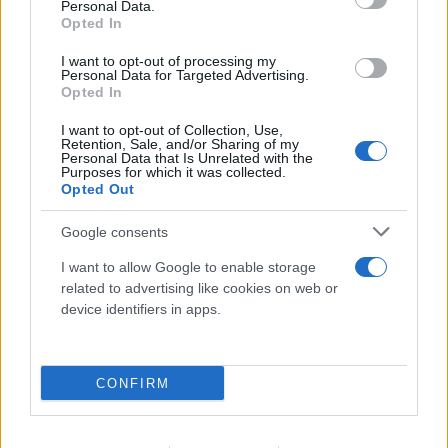
Personal Data.
Opted In
I want to opt-out of processing my
Personal Data for Targeted Advertising.
«Νονός της AI» προειδοποιεί: Σε λίγο δεν θα
Opted In
μπορούμε να «ξεπεράσουμε» νοητικά την
Τεχνητή Νοημοσύνη
I want to opt-out of Collection, Use,
Retention, Sale, and/or Sharing of my
Personal Data that Is Unrelated with the
08.08.2026
ΧΡΙΣΤΌΔΟΥΛΟΣ ΣΚΟΎΝΤΑΣ
Purposes for which it was collected.
Opted Out
Google consents
I want to allow Google to enable storage
related to advertising like cookies on web or
device identifiers in apps.
CONFIRM