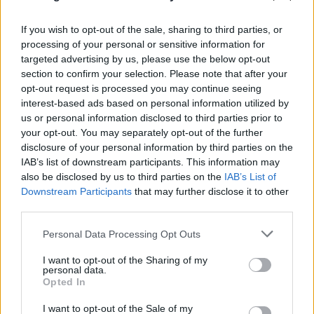
08.08.2026
ΚΏΣΤΑΣ ΠΑΠΑΔΌΠΟΥΛΟΣ
If you wish to opt-out of the sale, sharing to third parties, or
processing of your personal or sensitive information for
targeted advertising by us, please use the below opt-out
section to confirm your selection. Please note that after your
opt-out request is processed you may continue seeing
interest-based ads based on personal information utilized by
us or personal information disclosed to third parties prior to
your opt-out. You may separately opt-out of the further
disclosure of your personal information by third parties on the
IAB’s list of downstream participants. This information may
also be disclosed by us to third parties on the
IAB’s List of
Downstream Participants
that may further disclose it to other
third parties.
Please note that this website/app uses one or more Google
Personal Data Processing Opt Outs
services and may gather and store information including but
not limited to your visit or usage behaviour. You may click to
I want to opt-out of the Sharing of my
personal data.
grant or deny consent to Google and its third-party tags to
Opted In
use your data for below specified purposes in below Google
consent section.
I want to opt-out of the Sale of my